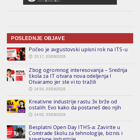
POSLEDNJE OBJAVE
Počeo je avgustovski upisni rok na ITS-u
15:17, 03/08/2026
🕔
Zbog ogromnog interesovanja – Srednja
škola za IT otvara nova odeljenja !
Otvaramo jer ste vi to tražili
14:54, 03/08/2026
🕔
Kreativne industrije rastu 3x brže od
ostalih: Evo kako da postaneš deo njih
14:00, 03/08/2026
🕔
Besplatni Open Day ITHS-a: Zavirite u
Comtrade školu za tehnologije, biznis i
kreativne industrije