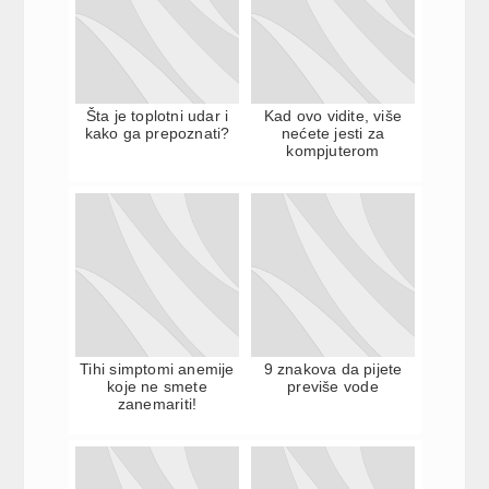
Šta je toplotni udar i
Kad ovo vidite, više
kako ga prepoznati?
nećete jesti za
kompjuterom
Tihi simptomi anemije
9 znakova da pijete
koje ne smete
previše vode
zanemariti!