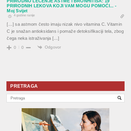
PRIRODNO LEČENJE ASTME i BRONHITISA: 19
PRIRODNIH LEKOVA KOJI VAM MOGU POMOĆI... -
Moj Svijet
4 godine ranije
[…] sa astmom često imaju nizak nivo vitamina C. Vitamin
C je snažan antioksidans i pomaže detoksifikaciji tela, zbog
čega neka istraživanja […]
Odgovor
0
0
PRETRAGA