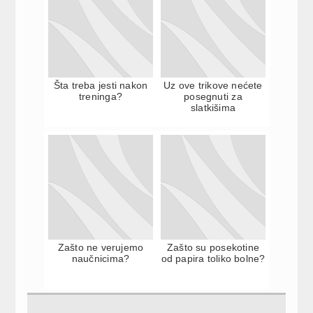
Šta treba jesti nakon
Uz ove trikove nećete
treninga?
posegnuti za
slatkišima
Zašto ne verujemo
Zašto su posekotine
naučnicima?
od papira toliko bolne?