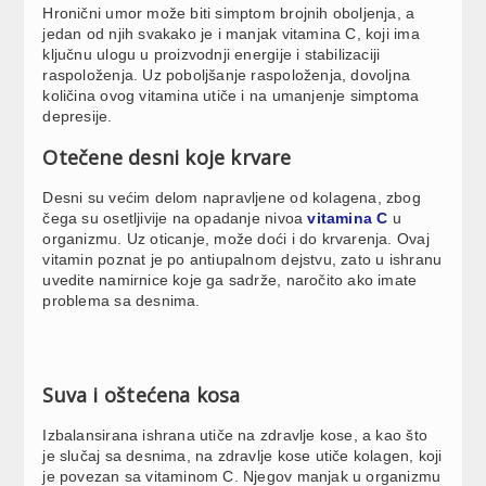
Hronični umor može biti simptom brojnih oboljenja, a
jedan od njih svakako je i manjak vitamina C, koji ima
ključnu ulogu u proizvodnji energije i stabilizaciji
raspoloženja. Uz poboljšanje raspoloženja, dovoljna
količina ovog vitamina utiče i na umanjenje simptoma
depresije.
Otečene desni koje krvare
Desni su većim delom napravljene od kolagena, zbog
čega su osetljivije na opadanje nivoa
vitamina C
u
organizmu. Uz oticanje, može doći i do krvarenja. Ovaj
vitamin poznat je po antiupalnom dejstvu, zato u ishranu
uvedite namirnice koje ga sadrže, naročito ako imate
problema sa desnima.
Suva i oštećena kosa
Izbalansirana ishrana utiče na zdravlje kose, a kao što
je slučaj sa desnima, na zdravlje kose utiče kolagen, koji
je povezan sa vitaminom C. Njegov manjak u organizmu