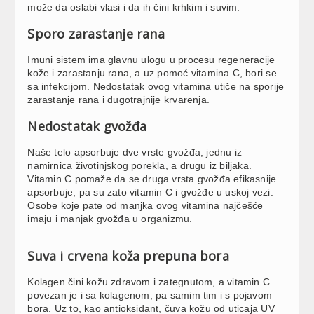
može da oslabi vlasi i da ih čini krhkim i suvim.
Sporo zarastanje rana
Imuni sistem ima glavnu ulogu u procesu regeneracije
kože i zarastanju rana, a uz pomoć vitamina C, bori se
sa infekcijom. Nedostatak ovog vitamina utiče na sporije
zarastanje rana i dugotrajnije krvarenja.
Nedostatak gvožđa
Naše telo apsorbuje dve vrste gvožđa, jednu iz
namirnica životinjskog porekla, a drugu iz biljaka.
Vitamin C pomaže da se druga vrsta gvožđa efikasnije
apsorbuje, pa su zato vitamin C i gvožđe u uskoj vezi.
Osobe koje pate od manjka ovog vitamina najčešće
imaju i manjak gvožđa u organizmu.
Suva i crvena koža prepuna bora
Kolagen čini kožu zdravom i zategnutom, a vitamin C
povezan je i sa kolagenom, pa samim tim i s pojavom
bora. Uz to, kao antioksidant, čuva kožu od uticaja UV