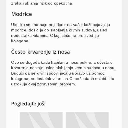
zraka i uklanja rizik od opekotina.
Modrice
Ukoliko se i na najmanji dodir na vašoj koži pojavljuju
modrice, došlo je do slabljenja krvnih sudova, usled
nedostatka vitamina C koji utiče na proizvodnju
kolagena.
Često krvarenje iz nosa
Ovo se događa kada kapilari u nosu puknu, a učestalo
krvarenje nastaje usled slabljenja krvnih sudova u nosu.
Budući da se krvni sudovi jačaju upravo uz pomoć
kolagena, nedostatak vitamina C može da ih oslabi i da
uzrokuje ovaj zdravstveni problem.
Pogledajte još: