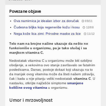
Povezane objave
Ova namirnica je idealan izbor za doručak
09/11
Čudesna biljka koja regeneriše kožu i kosu
12/08
Nega kože lica zimi: Prirodne maske za lice
11/12
Telo nam na brojne načine ukazuje da nešto ne
funkcioniše u organizmu, pa je tako slučaj i sa
manjkom vitamina C.
Nedostatak vitamina C u organizmu može biti ozbiljno
oboljenje, a vekovima ovo stanje završavalo se fatalnim
posledicama. Danas, postoje dokazi koji ukazuju na to
da manjak ovog vitamina može da šteti našem zdravlju,
čak i kada u nije pitanju veliki nedostatak
vitamina C
. U
nastavku, otkrijte najčešće simptome
smanjene
količine ovog vitamina
u organizmu.
Umor i mrzovoljnost