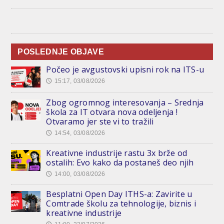
POSLEDNJE OBJAVE
Počeo je avgustovski upisni rok na ITS-u
15:17, 03/08/2026
🕔
Zbog ogromnog interesovanja – Srednja
škola za IT otvara nova odeljenja !
Otvaramo jer ste vi to tražili
14:54, 03/08/2026
🕔
Kreativne industrije rastu 3x brže od
ostalih: Evo kako da postaneš deo njih
14:00, 03/08/2026
🕔
Besplatni Open Day ITHS-a: Zavirite u
Comtrade školu za tehnologije, biznis i
kreativne industrije