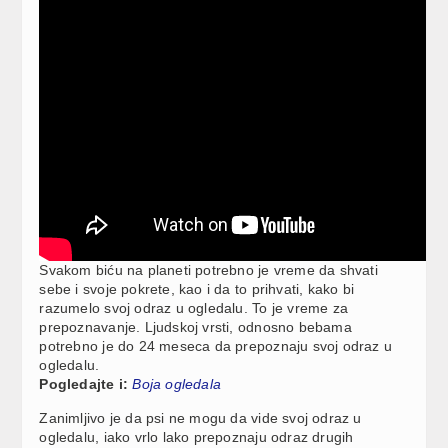
Svakom biću na planeti potrebno je vreme da shvati
sebe i svoje pokrete, kao i da to prihvati, kako bi
razumelo svoj odraz u ogledalu. To je vreme za
prepoznavanje. Ljudskoj vrsti, odnosno bebama
potrebno je do 24 meseca da prepoznaju svoj odraz u
ogledalu.
Pogledajte i:
Boja ogledala
Zanimljivo je da psi ne mogu da vide svoj odraz u
ogledalu, iako vrlo lako prepoznaju odraz drugih