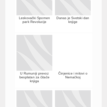
Leskovački Spomen
Danas je Svetski dan
park Revolucije
knjige
U Rumuniji prevoz
Činjenice i mitovi o
besplatan za čitače
Nemačkoj
knjiga