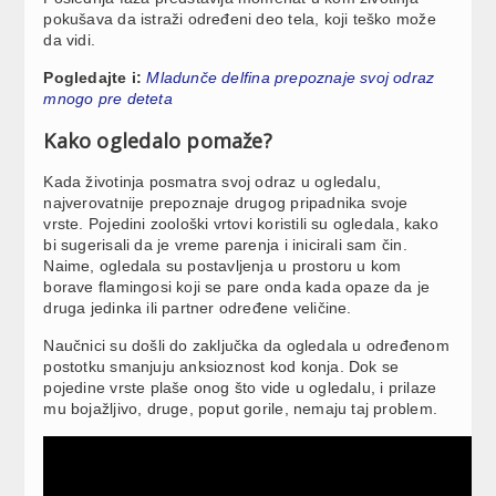
pokušava da istraži određeni deo tela, koji teško može
da vidi.
Pogledajte i:
Mladunče delfina prepoznaje svoj odraz
mnogo pre deteta
Kako ogledalo pomaže?
Kada životinja posmatra svoj odraz u ogledalu,
najverovatnije prepoznaje drugog pripadnika svoje
vrste. Pojedini zoološki vrtovi koristili su ogledala, kako
bi sugerisali da je vreme parenja i inicirali sam čin.
Naime, ogledala su postavljenja u prostoru u kom
borave flamingosi koji se pare onda kada opaze da je
druga jedinka ili partner određene veličine.
Naučnici su došli do zaključka da ogledala u određenom
postotku smanjuju anksioznost kod konja. Dok se
pojedine vrste plaše onog što vide u ogledalu, i prilaze
mu bojažljivo, druge, poput gorile, nemaju taj problem.