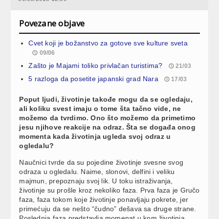
Povezane objave
Cvet koji je božanstvo za gotove sve kulture sveta
09/06
Zašto je Majami toliko privlačan turistima?
21/03
5 razloga da posetite japanski grad Nara
17/03
Poput ljudi, životinje takođe mogu da se ogledaju,
ali koliku svest imaju o tome šta tačno vide, ne
možemo da tvrdimo. Ono što možemo da primetimo
jesu njihove reakcije na odraz. Šta se događa onog
momenta kada životinja ugleda svoj odraz u
ogledalu?
Naučnici tvrde da su pojedine životinje svesne svog
odraza u ogledalu. Naime, slonovi, delfini i veliku
majmun, prepoznaju svoj lik. U toku istraživanja,
životinje su prošle kroz nekoliko faza. Prva faza je Gručo
faza, faza tokom koje životinje ponavljaju pokrete, jer
primećuju da se nešto “čudno” dešava sa druge strane.
Poslednja faza predstavlja momenat u kom životinja