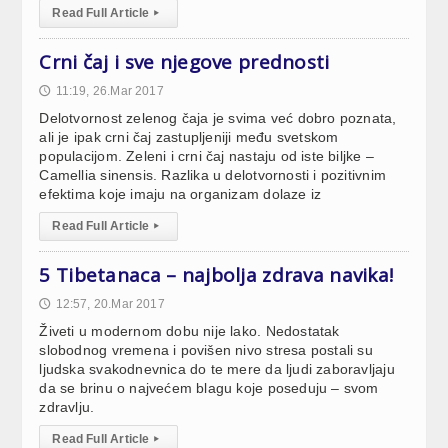
Read Full Article
▸
Crni čaj i sve njegove prednosti
11:19, 26.Mar 2017
🕔
Delotvornost zelenog čaja je svima već dobro poznata,
ali je ipak crni čaj zastupljeniji među svetskom
populacijom. Zeleni i crni čaj nastaju od iste biljke –
Camellia sinensis. Razlika u delotvornosti i pozitivnim
efektima koje imaju na organizam dolaze iz
Read Full Article
▸
5 Tibetanaca – najbolja zdrava navika!
12:57, 20.Mar 2017
🕔
Živeti u modernom dobu nije lako. Nedostatak
slobodnog vremena i povišen nivo stresa postali su
ljudska svakodnevnica do te mere da ljudi zaboravljaju
da se brinu o najvećem blagu koje poseduju – svom
zdravlju.
Read Full Article
▸