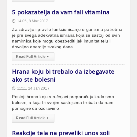
5 pokazatelja da vam fali vitamina
14:05, 8.Mar 2017
🕔
Za zdravlje i pravilo funkcionisanje organizma potrebna
je pre svega adekvatna ishrana koja se sastoji od svih
namirnica koje mogu obezbediti jak imunitet telu i
dovoljno energije svakog dana.
Read Full Article
▸
Hrana koju bi trebalo da izbegavate
ako ste bolesni
11:11, 24.Jan 2017
🕔
Postoji hrana koju stručnjaci preporučuju kada smo
bolesni, a koja bi svojim sastojcima trebala da nam
pomogne da ozdravimo.
Read Full Article
▸
Reakcije tela na preveliki unos soli