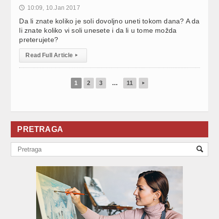
10:09, 10.Jan 2017
🕔
Da li znate koliko je soli dovoljno uneti tokom dana? A da
li znate koliko vi soli unesete i da li u tome možda
preterujete?
Read Full Article
▸
1
2
3
…
11
▸
PRETRAGA