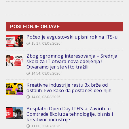
POSLEDNJE OBJAVE
Počeo je avgustovski upisni rok na ITS-u
15:17, 03/08/2026
🕔
Zbog ogromnog interesovanja – Srednja
škola za IT otvara nova odeljenja !
Otvaramo jer ste vi to tražili
14:54, 03/08/2026
🕔
Kreativne industrije rastu 3x brže od
ostalih: Evo kako da postaneš deo njih
14:00, 03/08/2026
🕔
Besplatni Open Day ITHS-a: Zavirite u
Comtrade školu za tehnologije, biznis i
kreativne industrije
11:00, 22/07/2026
🕔