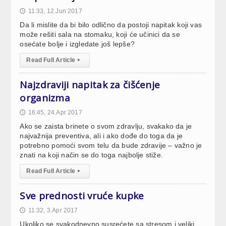
11:33, 12.Jun 2017
🕔
Da li mislite da bi bilo odlično da postoji napitak koji vas
može rešiti sala na stomaku, koji će učinici da se
osećate bolje i izgledate još lepše?
Read Full Article
▸
Najzdraviji napitak za čišćenje
organizma
16:45, 24.Apr 2017
🕔
Ako se zaista brinete o svom zdravlju, svakako da je
najvažnija preventiva, ali i ako dođe do toga da je
potrebno pomoći svom telu da bude zdravije – važno je
znati na koji način se do toga najbolje stiže.
Read Full Article
▸
Sve prednosti vruće kupke
11:32, 3.Apr 2017
🕔
Ukoliko se svakodnevno susrećete sa stresom i veliki