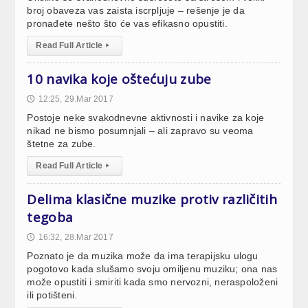
broj obaveza vas zaista iscrpljuje – rešenje je da
pronađete nešto što će vas efikasno opustiti.
Read Full Article
▸
10 navika koje oštećuju zube
12:25, 29.Mar 2017
🕔
Postoje neke svakodnevne aktivnosti i navike za koje
nikad ne bismo posumnjali – ali zapravo su veoma
štetne za zube.
Read Full Article
▸
Delima klasične muzike protiv različitih
tegoba
16:32, 28.Mar 2017
🕔
Poznato je da muzika može da ima terapijsku ulogu
pogotovo kada slušamo svoju omiljenu muziku; ona nas
može opustiti i smiriti kada smo nervozni, neraspoloženi
ili potišteni.