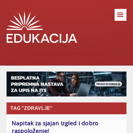
☰
TAG "ZDRAVLJE"
Napitak za sjajan izgled i dobro
raspoloženje!