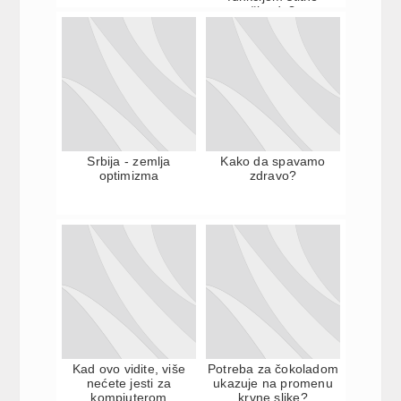
žlezde?
Srbija - zemlja
Kako da spavamo
optimizma
zdravo?
Kad ovo vidite, više
Potreba za čokoladom
nećete jesti za
ukazuje na promenu
kompjuterom
krvne slike?