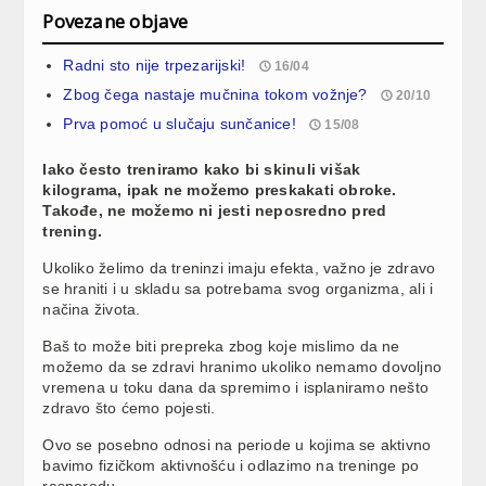
Povezane objave
Radni sto nije trpezarijski!
16/04
Zbog čega nastaje mučnina tokom vožnje?
20/10
Prva pomoć u slučaju sunčanice!
15/08
Iako često treniramo kako bi skinuli višak
kilograma, ipak ne možemo preskakati obroke.
Takođe, ne možemo ni jesti neposredno pred
trening.
Ukoliko želimo da treninzi imaju efekta, važno je zdravo
se hraniti i u skladu sa potrebama svog organizma, ali i
načina života.
Baš to može biti prepreka zbog koje mislimo da ne
možemo da se zdravi hranimo ukoliko nemamo dovoljno
vremena u toku dana da spremimo i isplaniramo nešto
zdravo što ćemo pojesti.
Ovo se posebno odnosi na periode u kojima se aktivno
bavimo fizičkom aktivnošću i odlazimo na treninge po
rasporedu.