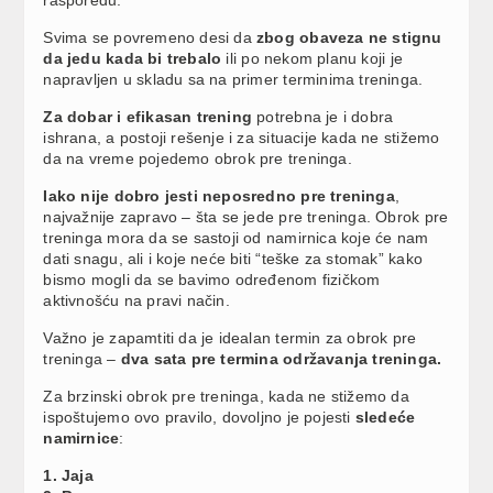
Svima se povremeno desi da
zbog obaveza ne stignu
da jedu kada bi trebalo
ili po nekom planu koji je
napravljen u skladu sa na primer terminima treninga.
Za dobar i efikasan trening
potrebna je i dobra
ishrana, a postoji rešenje i za situacije kada ne stižemo
da na vreme pojedemo obrok pre treninga.
Iako nije dobro jesti neposredno pre treninga
,
najvažnije zapravo – šta se jede pre treninga. Obrok pre
treninga mora da se sastoji od namirnica koje će nam
dati snagu, ali i koje neće biti “teške za stomak” kako
bismo mogli da se bavimo određenom fizičkom
aktivnošću na pravi način.
Važno je zapamtiti da je idealan termin za obrok pre
treninga –
dva sata pre termina održavanja treninga.
Za brzinski obrok pre treninga, kada ne stižemo da
ispoštujemo ovo pravilo, dovoljno je pojesti
sledeće
namirnice
:
1. Jaja