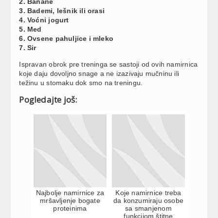
2. Banane
3. Bademi, lešnik ili orasi
4. Voćni jogurt
5. Med
6. Ovsene pahuljice i mleko
7. Sir
Ispravan obrok pre treninga se sastoji od ovih namirnica
koje daju dovoljno snage a ne izazivaju mučninu ili
težinu u stomaku dok smo na treningu.
Pogledajte još:
Najbolje namirnice za
Koje namirnice treba
mršavljenje bogate
da konzumiraju osobe
proteinima
sa smanjenom
funkcijom štitne