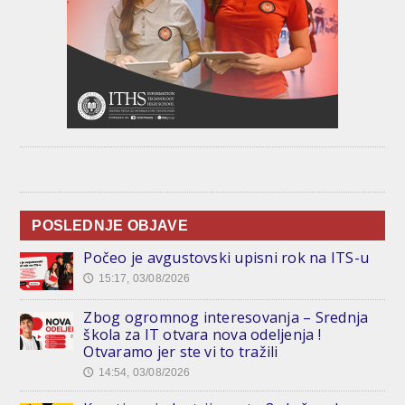
POSLEDNJE OBJAVE
Počeo je avgustovski upisni rok na ITS-u
15:17, 03/08/2026
🕔
Zbog ogromnog interesovanja – Srednja
škola za IT otvara nova odeljenja !
Otvaramo jer ste vi to tražili
14:54, 03/08/2026
🕔