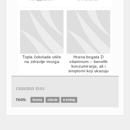
Topla čokolada utiče
Hrana bogata D
na zdravlje mozga
vitaminom – benefiti
konzumiranja, ali i
simptomi koji ukazuju
na deficit ovog
vitami...
13/10/2015 15:01
TAGS:
hrana
obrok
trening