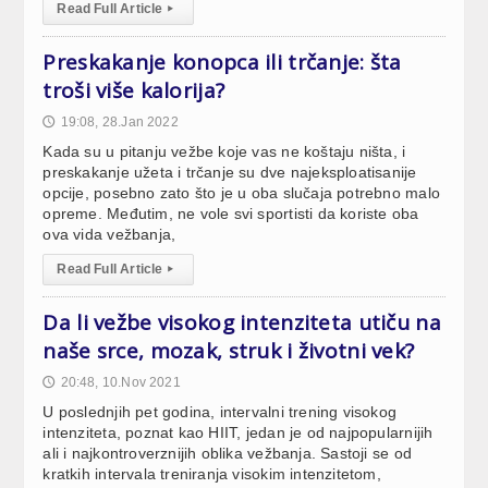
Read Full Article
▸
Preskakanje konopca ili trčanje: šta
troši više kalorija?
19:08, 28.Jan 2022
🕔
Kada su u pitanju vežbe koje vas ne koštaju ništa, i
preskakanje užeta i trčanje su dve najeksploatisanije
opcije, posebno zato što je u oba slučaja potrebno malo
opreme. Međutim, ne vole svi sportisti da koriste oba
ova vida vežbanja,
Read Full Article
▸
Da li vežbe visokog intenziteta utiču na
naše srce, mozak, struk i životni vek?
20:48, 10.Nov 2021
🕔
U poslednjih pet godina, intervalni trening visokog
intenziteta, poznat kao HIIT, jedan je od najpopularnijih
ali i najkontroverznijih oblika vežbanja. Sastoji se od
kratkih intervala treniranja visokim intenzitetom,