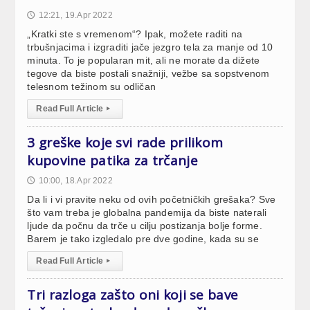
12:21, 19.Apr 2022
🕔
„Kratki ste s vremenom“? Ipak, možete raditi na
trbušnjacima i izgraditi jače jezgro tela za manje od 10
minuta. To je popularan mit, ali ne morate da dižete
tegove da biste postali snažniji, vežbe sa sopstvenom
telesnom težinom su odličan
Read Full Article
▸
3 greške koje svi rade prilikom
kupovine patika za trčanje
10:00, 18.Apr 2022
🕔
Da li i vi pravite neku od ovih početničkih grešaka? Sve
što vam treba je globalna pandemija da biste naterali
ljude da počnu da trče u cilju postizanja bolje forme.
Barem je tako izgledalo pre dve godine, kada su se
Read Full Article
▸
Tri razloga zašto oni koji se bave