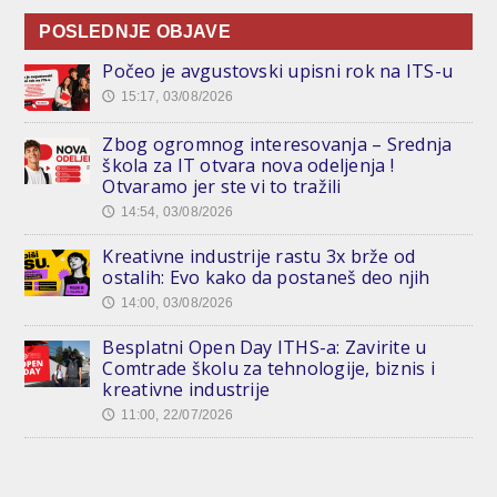
POSLEDNJE OBJAVE
Počeo je avgustovski upisni rok na ITS-u
15:17, 03/08/2026
🕔
Zbog ogromnog interesovanja – Srednja
škola za IT otvara nova odeljenja !
Otvaramo jer ste vi to tražili
14:54, 03/08/2026
🕔
Kreativne industrije rastu 3x brže od
ostalih: Evo kako da postaneš deo njih
14:00, 03/08/2026
🕔
Besplatni Open Day ITHS-a: Zavirite u
Comtrade školu za tehnologije, biznis i
kreativne industrije
11:00, 22/07/2026
🕔