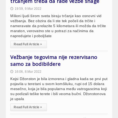
trčanjem treba da rade vežbe snage
19:59, 9.Mar 2022
🕔
Milioni ljudi širom sveta biraju trčanje kao osnovni vid
vežbanja. Bez obzira da li ste tek počeli da trčite i
nameravate da prelazite 5 kilometara ili možda da trčite
maraton, verovatno ste u potrazi za načinima da
napredujete i poboljšate
Read Full Article
▸
Vežbanje tegovima nije rezervisano
samo za bodibildere
16:06, 8.Mar 2022
🕔
Kejsi Džonston je bila izmorena i gladna kada se prvi put
pojavila u teretani u svom komšiluku, rupi od 15 dolara
mesečno, koja je bila popularna među vatrogascima koji
su podizali teške terete i bili veoma bučni. Džonstonova
je upala
Read Full Article
▸