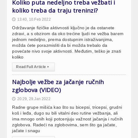
Koliko puta nedeljno treba vežbati i
koliko treba da traju treninzi?
13:40, 10.Feb 2022
🕔
Održavanje fizičke aktivnosti ključno je da ostanete
zdravi, a s obzirom da oko trećine ljudi ne vežba barem
jednom nedeljno, prema dostupnim istraživanjima,
možda ćete porazmisliti da bi možda trebalo da
povećate nivo svoje aktivnosti. Međutim, teško je znati
koliko
Read Full Article
▸
Najbolje vežbe za jačanje ručnih
zglobova (VIDEO)
20:29, 29.Jan 2022
🕔
Radne grupe mišića kao što su bicepsi, tricepsi, grudni
koš i leđa, dugo su bili vitalni deo rutine vežbanja, ali
ima mnogo onih koji potcenjuju važnost jačanja i ručnih
zglobova. Radeći na zglobovima, sem što ga jačate,
jačate i snagu