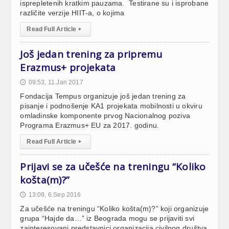
isprepletenih kratkim pauzama. Testirane su i isprobane
različite verzije HIIT-a, o kojima
Read Full Article
▸
Još jedan trening za pripremu
Erazmus+ projekata
09:53, 11.Jan 2017
🕔
Fondacija Tempus organizuje još jedan trening za
pisanje i podnošenje KA1 projekata mobilnosti u okviru
omladinske komponente prvog Nacionalnog poziva
Programa Erazmus+ EU za 2017. godinu.
Read Full Article
▸
Prijavi se za učešće na treningu “Koliko
košta(m)?”
13:09, 6.Sep 2016
🕔
Za učešće na treningu “Koliko košta(m)?” koji organizuje
grupa “Hajde da…” iz Beograda mogu se prijaviti svi
zainteresovani predstavnici organizacija civilnog društva