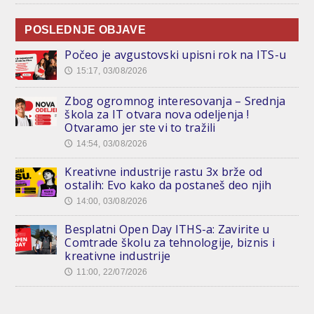
POSLEDNJE OBJAVE
Počeo je avgustovski upisni rok na ITS-u
15:17, 03/08/2026
🕔
Zbog ogromnog interesovanja – Srednja
škola za IT otvara nova odeljenja !
Otvaramo jer ste vi to tražili
14:54, 03/08/2026
🕔
Kreativne industrije rastu 3x brže od
ostalih: Evo kako da postaneš deo njih
14:00, 03/08/2026
🕔
Besplatni Open Day ITHS-a: Zavirite u
Comtrade školu za tehnologije, biznis i
kreativne industrije
11:00, 22/07/2026
🕔