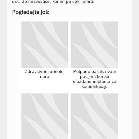
doći do nesvestice, kome, pa čak i smrti.
Pogledajte još:
Zdravstveni benefiti
Potpuno paralizovani
nara
pacijent koristi
moždane implante za
komunikaciju