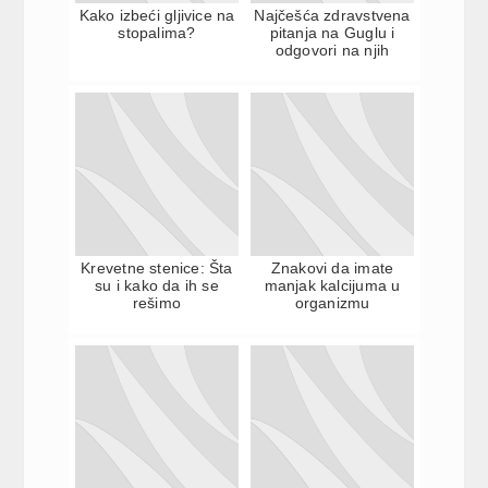
Kako izbeći gljivice na
Najčešća zdravstvena
stopalima?
pitanja na Guglu i
odgovori na njih
Krevetne stenice: Šta
Znakovi da imate
su i kako da ih se
manjak kalcijuma u
rešimo
organizmu