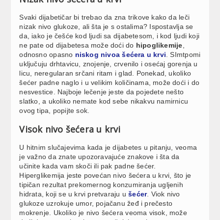
Svaki dijabetičar bi trebao da zna trikove kako da leči
nizak nivo glukoze, ali šta je s ostalima? Ispostavlja se
da, iako je češće kod ljudi sa dijabetesom, i kod ljudi koji
ne pate od dijabetesa može doći do
hipoglikemije
,
odnosno opasno
niskog nivoa šećera u krvi
. SImtpomi
uključuju drhtavicu, znojenje, crvenilo i osećaj gorenja u
licu, neregularan srčani ritam i glad. Ponekad, ukoliko
šećer padne naglo i u velikim količinama, može doći i do
nesvestice. Najboje lečenje jeste da pojedete nešto
slatko, a ukoliko nemate kod sebe nikakvu namirnicu
ovog tipa, popijte sok.
Visok nivo šećera u krvi
U hitnim slučajevima kada je dijabetes u pitanju, veoma
je važno da znate upozoravajuće znakove i šta da
učinite kada vam skoči ili pak padne šećer.
Hiperglikemija jeste povećan nivo šećera u krvi, što je
tipičan rezultat prekomernog konzumiranja ugljenih
hidrata, koji se u krvi pretvaraju u
šećer
. Viok nivo
glukoze uzrokuje umor, pojačanu žeđ i prečesto
mokrenje. Ukoliko je nivo šećera veoma visok, može