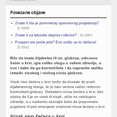
Povezane objave
Znate li šta je poremećaj opsesivnog prejedanja?
29/09
Znate li za lekovita dejstva rotkvice?
13/04
Pospani ste posle jela? Evo zašto se to dešava!
25/11
Bilo da imate dijabetes ili ne, glukoza, odnosno
šećer u krvi, igra veliku ulogu u vašem zdravlju, a
evo i kako da ga kontrolišete i da napravite razliku
između visokog i niskog nivoa glukoze.
Visok nivo šećera u krvi može da dovede do pred-
dijabetesnog stanja, te je zato veoma važno redovno
kontrolisati glukozu. Disbalans nivoa šećera u krvi, bez
obzira da li je on visok ili nizak, utiče na celokupno
zdravlje, a u nastavku saznajte kako da prepoznate
pojačane ili pak smanjene vrednosti nivoa šećera u krvi.
Nizak nivo šećera u krvi