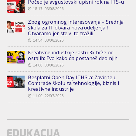
Počeo je avgustovski upisni rok na ITS-u
15:17, 03/08/2026
🕔
Zbog ogromnog interesovanja – Srednja
škola za IT otvara nova odeljenja !
Otvaramo jer ste vi to tražili
14:54, 03/08/2026
🕔
Kreativne industrije rastu 3x brže od
ostalih: Evo kako da postaneš deo njih
14:00, 03/08/2026
🕔
Besplatni Open Day ITHS-a: Zavirite u
Comtrade školu za tehnologije, biznis i
kreativne industrije
11:00, 22/07/2026
🕔