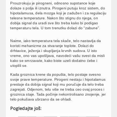
Prouzrokuju je pirogneni, odnosno supstance koje
dolaze s polja ili iznutra. Pirogeni putuju kroz sistem, do
hipotalamusa, dela mozga koji je zadužen i za regulaciju
telesne temperature. Nakon što stignu do njega, on
dobija signal da uradi sve što treba kako bi podigao
temperaturu tela. U tom trenutku dolazi do “zabune”.
Naime, iako temperatura tela skače, telo nastavlja da
koristi mehanizme za stvaranje toplote. Dolazi do
drhtavice, ježenja i skupljanja krvnih sudova. U isto
vreme, ono vas upošljava, navodeći vašu svest da misli
kako se smrzavate, kako biste uzeli dodatno ćebe i
utoplili se.
Kada groznica krene da popušta, telo postaje svesno
svoje prave temperature. Pirogeni nestaju i hipotalamus
prestaje da dobija signal koji mu poručuje da telo treba
zagrejati. Odjenom, telu više ne treba ceo ovaj proces i
groznica staje. Tada počinje nekontrolisano znojenje, jer
telo pokušava ubrzano da se ohladi.
Pogledajte još: