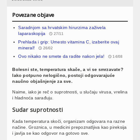
Povezane objave
Saradnjom sa hrvatskim hirurzima zaživela
laparaskopija
27/11
Prehlada i grip: Umesto vitamina C, izaberite ovaj
mineral!
26/02
Ovo nikako ne smete da radite nakon jela!
14/08
Bolesni ste, temperatura skače, a vi se smrzavate?
Iako potpuno nelogično, postoji odgovarajuće
naučno objašnjenje za sve.
Naime, iako je reč o suprotnosti, u slučaju virusa, vrelina
i hladnoća sarađuju.
Sudar suprotnosti
Kada temperatura skoči, organizam odgovara na razne
načine. Groznica, u medicini prepoznatljiva kao pireksija
i javlja se kao odgovor na gotovo sve.