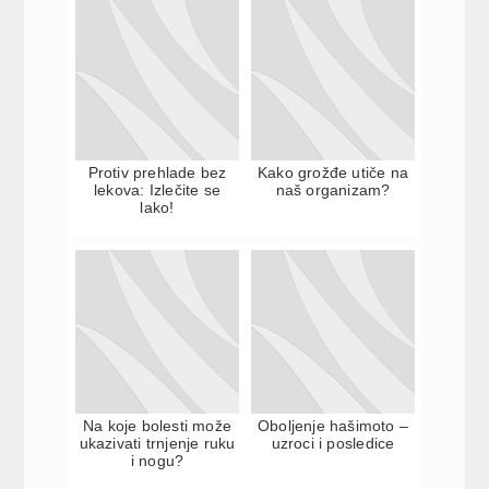
Protiv prehlade bez
Kako grožđe utiče na
lekova: Izlečite se
naš organizam?
lako!
Na koje bolesti može
Oboljenje hašimoto –
ukazivati trnjenje ruku
uzroci i posledice
i nogu?