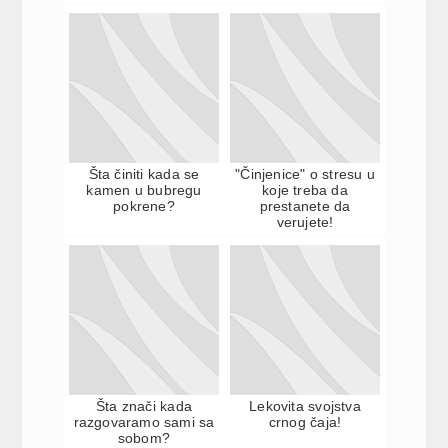
Šta činiti kada se
"Činjenice" o stresu u
kamen u bubregu
koje treba da
pokrene?
prestanete da
verujete!
Šta znači kada
Lekovita svojstva
razgovaramo sami sa
crnog čaja!
sobom?