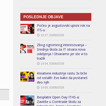
POSLEDNJE OBJAVE
Počeo je avgustovski upisni rok na
ITS-u
15:17, 03/08/2026
🕔
Zbog ogromnog interesovanja –
Srednja škola za IT otvara nova
odeljenja ! Otvaramo jer ste vi to
tražili
14:54, 03/08/2026
🕔
Kreativne industrije rastu 3x brže
od ostalih: Evo kako da postaneš
deo njih
14:00, 03/08/2026
🕔
Besplatni Open Day ITHS-a:
Zavirite u Comtrade školu za