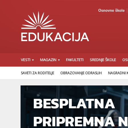
Osnovne škole
VESTI
MAGAZIN
FAKULTETI
SREDNJE ŠKOLE
OS
SAVETI ZA RODITELJE
OBRAZOVANJE ODRASLIH
NAGRADNI 