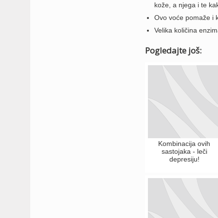
kože, a njega i te ka
Ovo voće pomaže i kod
Velika količina enzi
Pogledajte još:
Kombinacija ovih
sastojaka - leči
depresiju!