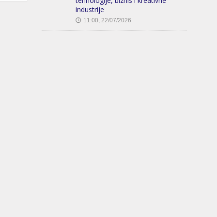
tehnologije, biznis i kreativne
industrije
11:00, 22/07/2026
🕔