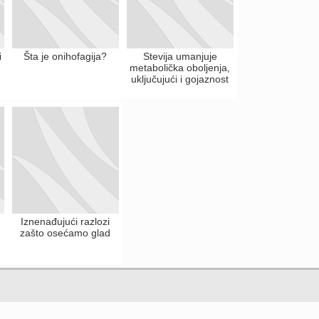
i
Šta je onihofagija?
Stevija umanjuje
metabolička oboljenja,
uključujući i gojaznost
Iznenađujući razlozi
zašto osećamo glad