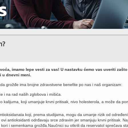
m?
g voća, imamo lepe vesti za vas! U nastavku ćemo vas uveriti zašto
i u dnevni meni.
su da grožđe ima brojne zdravstvene benefite po nas i naš organizam:
e i na rad naših zglobova i mišića.
 kalijuma, koji umanjuje krvni pritisak, nivo holesterola, a može da p
ntioksidanata koji, prema studijama, mogu da umanje rizik od određeni
 ovi antioksidanti odrđavaju srce zdravim jer smanjuju krvni pritisak. Na
 kori i semenkama grožđa.Naučnici su otkrili da reservatol sprečava st