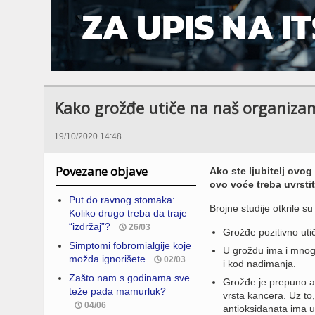
Kako grožđe utiče na naš organiza
19/10/2020 14:48
Povezane objave
Ako ste ljubitelj ovo
ovo voće treba uvrstit
Put do ravnog stomaka:
Brojne studije otkrile 
Koliko drugo treba da traje
“izdržaj”?
26/03
Grožđe pozitivno utič
Simptomi fobromialgije koje
U grožđu ima i mnogo
možda ignorišete
02/03
i kod nadimanja.
Zašto nam s godinama sve
Grožđe je prepuno a
teže pada mamurluk?
vrsta kancera. Uz to,
04/06
antioksidanata ima u