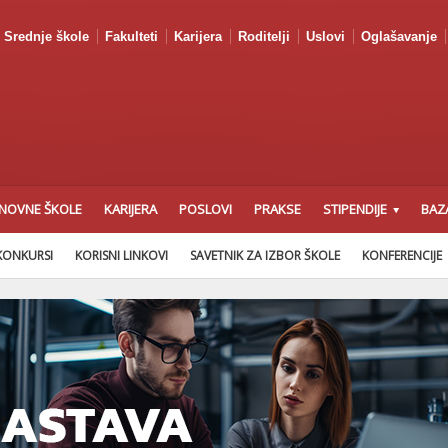
Srednje škole
Fakulteti
Karijera
Roditelji
Uslovi
Oglašavanje
NOVNE ŠKOLE
KARIJERA
POSLOVI
PRAKSE
STIPENDIJE
BAZ
KONKURSI
KORISNI LINKOVI
SAVETNIK ZA IZBOR ŠKOLE
KONFERENCIJE