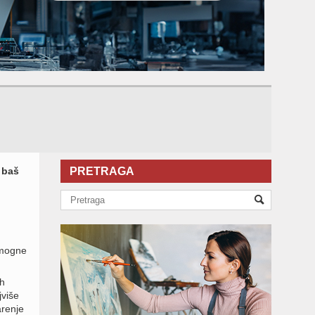
 baš
PRETRAGA
omogne
h
jviše
arenje