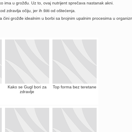
ko ima u grožđu. Uz to, ovaj nutrijent sprečava nastanak akni.
 zdravlja očiju, jer ih štiti od oštećenja.
ma čini grožđe idealnim u borbi sa brojnim upalnim procesima u organiz
Kako se Gugl bori za
Top forma bez teretane
zdravlje