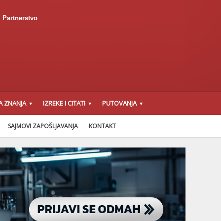
Partnerstvo
A ZNANJA
IZREKE I CITATI
PUTOVANJA
SAJMOVI ZAPOŠLJAVANJA
KONTAKT