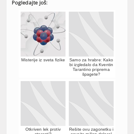
Pogledajte još:
Misterije iz sveta fizike
Samo za hrabre: Kako
bi izgledalo da Kventin
Tarantino priprema
špagete?
Otkriven lek protiv
Rešite ovu zagonetku i
starosti?
osvojte milion dolara!