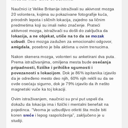
Naučnici iz Velike Britanije istraživali su akivnost mozga
20 volontera, kojima su pokazivane fotografije kuća,
prirodnih lepota i sličnih lokacija, zajedno sa ličnim
predmetima koji su imali neko značenje. Prateći
aktivnost mozga, istraživači su došli do zaključka da
lokacija, a ne objekat, utiče na to da se
mozak
uzbudi
. Deo mozga zadužen za emocionalni odgovor,
amigdala
, posebno je bila aktivna u ovim trenucima.
Nakon skenera mozga, volonteri su anketirani dva puta.
Prema istraživanjima, omiljena mesta bude
osećanja
pripadnosti, fizičke i prihičke sgurnosti i
povezanosti s lokacijom
. Dok je 86% ispitanika izjavilo
da je određeno mesto deo njih, 60% njih reklli su da se
ovde osećaju sigurno, dok je 79% izjavilo da ih nešto
magnetski vuče ka toj lokaciji.
Ovim istraživanjem, naučnici su prvi put uspeli da
dokažu da lokacija ima i fizički i mentalni benefait na
pojedinca. “Veoma je uzbudljivo otkriti šta može biti
koren
sreće
i lepog raspoloženja”, zaključeno je u
studiji.