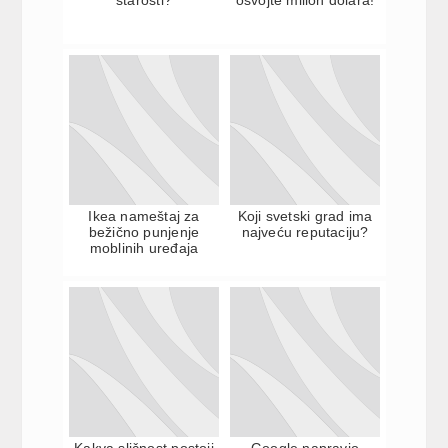
Ikea nameštaj za
Koji svetski grad ima
bežično punjenje
najveću reputaciju?
moblinih uređaja
Kakva sličnost postoji
Google napravio