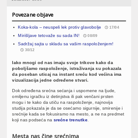
Povezane objave
Koka-kola – neuspeli lek protiv glavobolje
17/04
Mirišljave tetovaže su sada IN!
08/09
Sadržaj sajta u skladu sa vašim raspoloženjem!
30/12
Iako mnogi od nas imaju svoje trikove kako da
poboljšamo raspoloženje, istraživanja su pokazala
da poseban uticaj na instant sreću kod većina ima
vizualizacija jedne određene stvari.
Dok određena srećna sećanja i uspomene na ljude,
omiljenu igračku iz detinjstva ili pak venčani prsten
mogu i te kako da utiču na raspoloženje, najnovija
studija pokazala je da se osećamo sigurnije, smirenije i
srećnije kada se fokusiramo na mesto, a ne na predmet
koji nas podseća na
srećne trenutke
.
Mesta nas čine srećnima