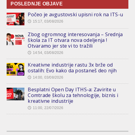
POSLEDNJE OBJAVE
Počeo je avgustovski upisni rok na ITS-u
15:17, 03/08/2026
🕔
Zbog ogromnog interesovanja – Srednja
škola za IT otvara nova odeljenja !
Otvaramo jer ste vi to tražili
14:54, 03/08/2026
🕔
Kreativne industrije rastu 3x brže od
ostalih: Evo kako da postaneš deo njih
14:00, 03/08/2026
🕔
Besplatni Open Day ITHS-a: Zavirite u
Comtrade školu za tehnologije, biznis i
kreativne industrije
11:00, 22/07/2026
🕔