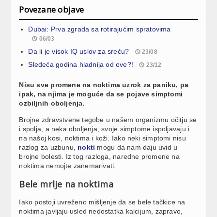
Povezane objave
Dubai: Prva zgrada sa rotirajućim spratovima
06/03
Da li je visok IQ uslov za sreću?
23/08
Sledeća godina hladnija od ove?!
23/12
Nisu sve promene na noktima uzrok za paniku, pa
ipak, na njima je moguće da se pojave simptomi
ozbiljnih oboljenja.
Brojne zdravstvene tegobe u našem organizmu očitju se
i spolja, a neka oboljenja, svoje simptome ispoljavaju i
na našoj kosi, noktima i koži. Iako neki simptomi nisu
razlog za uzbunu,
nokti
mogu da nam daju uvid u
brojne bolesti. Iz tog razloga, naredne promene na
noktima nemojte zanemarivati.
Bele mrlje na noktima
Iako postoji uvreženo mišljenje da se bele tačkice na
noktima javljaju usled nedostatka kalcijum, zapravo,