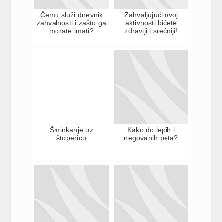
Čemu služi dnevnik
Zahvaljujući ovoj
zahvalnosti i zašto ga
aktivnosti bićete
morate imati?
zdraviji i srećniji!
Šminkanje uz
Kako do lepih i
štopericu
negovanih peta?