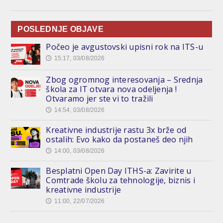
POSLEDNJE OBJAVE
Počeo je avgustovski upisni rok na ITS-u
15:17, 03/08/2026
🕔
Zbog ogromnog interesovanja – Srednja
škola za IT otvara nova odeljenja !
Otvaramo jer ste vi to tražili
14:54, 03/08/2026
🕔
Kreativne industrije rastu 3x brže od
ostalih: Evo kako da postaneš deo njih
14:00, 03/08/2026
🕔
Besplatni Open Day ITHS-a: Zavirite u
Comtrade školu za tehnologije, biznis i
kreativne industrije
11:00, 22/07/2026
🕔