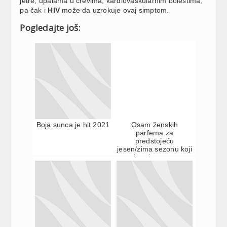
jetre, upalama u crevima, kardiovaskularnim bolestima,
pa čak i
HIV
može da uzrokuje ovaj simptom.
Pogledajte još:
Boja sunca je hit 2021
Osam ženskih
parfema za
predstojeću
jesen/zima sezonu koji
obaraju s nogu