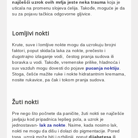
najčešći uzrok ovih mrlja jeste neka trauma
koja je
uticala na promenu slojeva ćelija. Takođe, moguće je da
su za pojavu tačkica odgovorne gljivice.
Lomljivi nokti
Krute, suve i lomljive nokte mogu da uzrokuju brojni
faktori, poput skidača laka za nokte, prečesto i
dugotrajno izlaganje vodi, čestog pranja sudova ili
boravka u vodi. Takođe, vremenske prilike, hladnoća i
suv vazduh mogu dovesti do pojave
pucanja noktiju
.
Stoga, češće mažite ruke i nokte hidratantnim kremama,
nosite rukavice, pa čak i tokom pranja sudova.
Žuti nokti
Pre nego što počnete da paničite, žuti nokti se najčešće
javljaju kod pripadnica lepšeg pola, a uzrok je
jednostavan-
lak za nokte
. Naime, kada nosimo lak,
nokti ne mogu da dišu i dolazi do pigmentacije. Pored
toga, uzrok može biti i ozbiljniji, poput
dijabetesa
ili