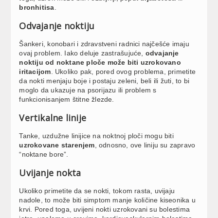
bronhitisa
.
Odvajanje noktiju
Šankeri, konobari i zdravstveni radnici najčešće imaju
ovaj problem. Iako deluje zastrašujuće,
odvajanje
noktiju od noktane ploče može biti uzrokovano
iritacijom
. Ukoliko pak, pored ovog problema, primetite
da nokti menjaju boje i postaju zeleni, beli ili žuti, to bi
moglo da ukazuje na psorijazu ili problem s
funkcionisanjem štitne žlezde.
Vertikalne linije
Tanke, uzdužne linijice na noktnoj ploči mogu biti
uzrokovane starenjem
, odnosno, ove liniju su zapravo
“noktane bore”.
Uvijanje nokta
Ukoliko primetite da se nokti, tokom rasta, uvijaju
nadole, to može biti simptom manje količine kiseonika u
krvi. Pored toga, uvijeni nokti uzrokovani su bolestima