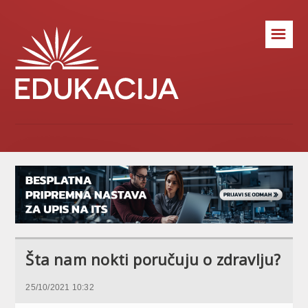
☰
Šta nam nokti poručuju o zdravlju?
25/10/2021 10:32