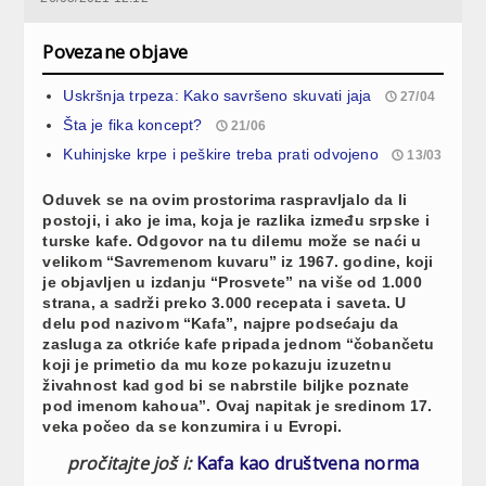
Povezane objave
Uskršnja trpeza: Kako savršeno skuvati jaja
27/04
Šta je fika koncept?
21/06
Kuhinjske krpe i peškire treba prati odvojeno
13/03
Oduvek se na ovim prostorima raspravljalo da li
postoji, i ako je ima, koja je razlika između srpske i
turske kafe. Odgovor na tu dilemu može se naći u
velikom “Savremenom kuvaru” iz 1967. godine, koji
je objavljen u izdanju “Prosvete” na više od 1.000
strana, a sadrži preko 3.000 recepata i saveta. U
delu pod nazivom “Kafa”, najpre podsećaju da
zasluga za otkriće kafe pripada jednom “čobančetu
koji je primetio da mu koze pokazuju izuzetnu
živahnost kad god bi se nabrstile biljke poznate
pod imenom kahoua”. Ovaj napitak je sredinom 17.
veka počeo da se konzumira i u Evropi.
pročitajte još i:
Kafa kao društvena norma