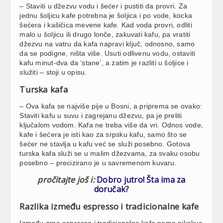
– Staviti u džezvu vodu i šećer i pustiti da provri. Za
jednu šoljicu kafe potrebna je šoljica i po vode, kocka
šećera i kašičica mevene kafe. Kad voda provri, odliti
malo u šoljicu ili drugo lonče, zakuvati kafu, pa vratiti
džezvu na vatru da kafa napravi ključ, odnosno, samo
da se podigne, ništa više. Usuti odlivenu vodu, ostaviti
kafu minut-dva da ‘stane’, a zatim je razliti u šoljice i
služiti – stoji u opisu.
Turska kafa
– Ova kafa se najviše pije u Bosni, a priprema se ovako:
Staviti kafu u suvu i zagrejanu džezvu, pa je preliti
ključalom vodom. Kafa ne treba više da vri. Odnos vode,
kafe i šećera je isti kao za srpsku kafu, samo što se
šećer ne stavlja u kafu već se služi posebno. Gotova
turska kafa služi se u malim džezvama, za svaku osobu
posebno – precizirano je u savremenom kuvaru.
pročitajte još i:
Dobro jutro! Šta ima za
doručak?
Razlika između espresso i tradicionalne kafe
Između zrna espresso i tradicionalne kafe nema nikakve