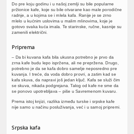
Do pre koju godinu i u našoj zemlji su bile popularne
pržionice kafe, koje su bile otvarane kao male porodične
radnje, a u kojima se i mlela kafa. Ranije je se zrno
mlelo u kućnim uslovima u malim mlinovima, koje je
gotovo svaka kuća imala. Te starinske, ručne, kasnije su
zamenili električni.
Priprema
– Da bi kuvana kafa bila ukusna potrebno je prvo da
zrna kafe budu lepo ispržena, ali ne prepržena. Drugo,
potrebno je da se kafa dobro samelje neposredno pre
kuvanja. I treće, da voda dobro provri, a zatim kad se
kafa skuva, da napravi još jedan ključ. Kafa se služi čim
se skuva, nikada podgrejana. Talog od kafe ne sme da
se ponovo upotrebljava – piše u Savremenom kuvaru.
Prema istoj knjizi, razlika između turske i srpske kafe
nije samo u načinu posluživanja, već i u samoj pripremi.
Srpska kafa