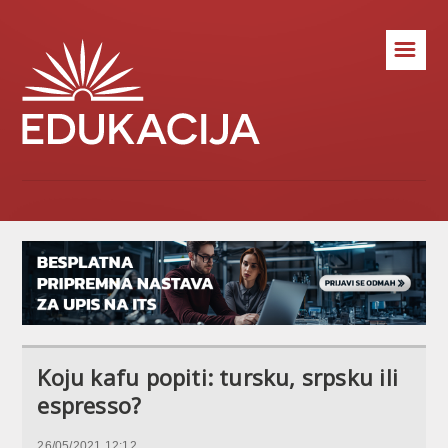
☰
Koju kafu popiti: tursku, srpsku ili
espresso?
26/05/2021 12:12