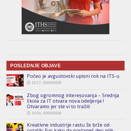
POSLEDNJE OBJAVE
Počeo je avgustovski upisni rok na ITS-u
15:17, 03/08/2026
🕔
Zbog ogromnog interesovanja – Srednja
škola za IT otvara nova odeljenja !
Otvaramo jer ste vi to tražili
14:54, 03/08/2026
🕔
Kreativne industrije rastu 3x brže od
ostalih: Evo kako da postaneš deo njih