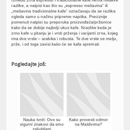
razlike, a natpisi kao što su „espresso mešavina“ ili
„mešavina tradicionalne kafe“ označavaju da se razlika
ogleda samo u načinu pripreme napitka. Preciznije
pomenuti natpisi su preporuka proizvođača/pržionice
kako da se dobije najbolji ukus kafe. Nrazlike kada je
zrno kafe u pitanju je i vrsti prženja i varijanti zrna, kojeg
ima dve vrste – arabika i robusta. Te dve vrste se melju,
prže, i od toga zavisi kako će se kafa spremati.
Pogledajte još:
Nauka tvrdi: Ovo su
Kako provesti odmor
sigurni znakovi da smo
na Maldivima?
zaljubljeni