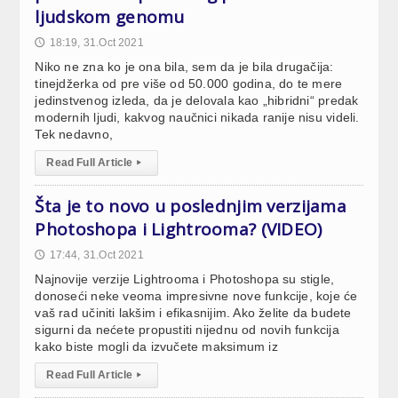
ljudskom genomu
18:19, 31.Oct 2021
🕔
Niko ne zna ko je ona bila, sem da je bila drugačija:
tinejdžerka od pre više od 50.000 godina, do te mere
jedinstvenog izleda, da je delovala kao „hibridni“ predak
modernih ljudi, kakvog naučnici nikada ranije nisu videli.
Tek nedavno,
Read Full Article
▸
Šta je to novo u poslednjim verzijama
Photoshopa i Lightrooma? (VIDEO)
17:44, 31.Oct 2021
🕔
Najnovije verzije Lightrooma i Photoshopa su stigle,
donoseći neke veoma impresivne nove funkcije, koje će
vaš rad učiniti lakšim i efikasnijim. Ako želite da budete
sigurni da nećete propustiti nijednu od novih funkcija
kako biste mogli da izvučete maksimum iz
Read Full Article
▸