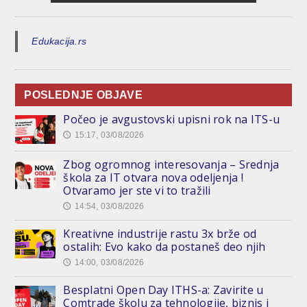
Edukacija.rs
POSLEDNJE OBJAVE
Počeo je avgustovski upisni rok na ITS-u
15:17, 03/08/2026
🕔
Zbog ogromnog interesovanja – Srednja
škola za IT otvara nova odeljenja !
Otvaramo jer ste vi to tražili
14:54, 03/08/2026
🕔
Kreativne industrije rastu 3x brže od
ostalih: Evo kako da postaneš deo njih
14:00, 03/08/2026
🕔
Besplatni Open Day ITHS-a: Zavirite u
Comtrade školu za tehnologije, biznis i