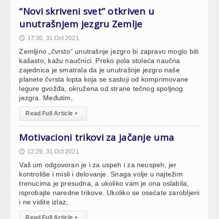
“Novi skriveni svet” otkriven u
unutrašnjem jezgru Zemlje
17:30, 31.Oct 2021
🕔
Zemljino „čvrsto“ unutrašnje jezgro bi zapravo moglo biti
kašasto, kažu naučnici. Preko pola stoleća naučna
zajednica je smatrala da je unutrašnje jezgro naše
planete čvrsta lopta koja se sastoji od komprimovane
legure gvožđa, okružena od strane tečnog spoljnog
jezgra. Međutim,
Read Full Article
▸
Motivacioni trikovi za jačanje uma
12:29, 31.Oct 2021
🕔
Vaš um odgovoran je i za uspeh i za neuspeh, jer
kontroliše i misli i delovanje. Snaga volje u najtežim
trenucima je presudna, a ukoliko vam je ona oslabila,
isprobajte naredne trikove. Ukoliko se osećate zarobljeni
i ne vidite izlaz,
Read Full Article
▸