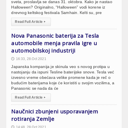
sveta, proslavlja se danas 31. oktobra. Kako je nastao
Halloween? Originalno, “Halloween” vodi korene iz
drevnog keltskog festivala Samhain. Kelti su, pre
Read Full Article
▸
Nova Panasonic baterija za Tesla
automobile menja pravila igre u
automobilskoj industriji
16:33, 28.Oct 2021
🕔
Japanska kompanija je skinula veo s novog protipa u
nastojanju da ispuni Tesline baterijske snove. Tesla već
izvesno vreme obećava velike promene kada je reč o
budućim baterijama koje će koristiti u svojim vozilima, a
Panasonic se nada da će
Read Full Article
▸
Naučnici zbunjeni usporavanjem
rotiranja Zemlje
14:48, 28.Oct 2021
🕔