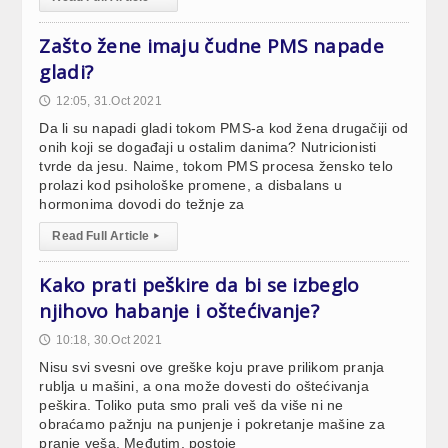
Zašto žene imaju čudne PMS napade
gladi?
12:05, 31.Oct 2021
🕔
Da li su napadi gladi tokom PMS-a kod žena drugačiji od
onih koji se događaji u ostalim danima? Nutricionisti
tvrde da jesu. Naime, tokom PMS procesa žensko telo
prolazi kod psihološke promene, a disbalans u
hormonima dovodi do težnje za
Read Full Article
▸
Kako prati peškire da bi se izbeglo
njihovo habanje i oštećivanje?
10:18, 30.Oct 2021
🕔
Nisu svi svesni ove greške koju prave prilikom pranja
rublja u mašini, a ona može dovesti do oštećivanja
peškira. Toliko puta smo prali veš da više ni ne
obraćamo pažnju na punjenje i pokretanje mašine za
pranje veša. Međutim, postoje