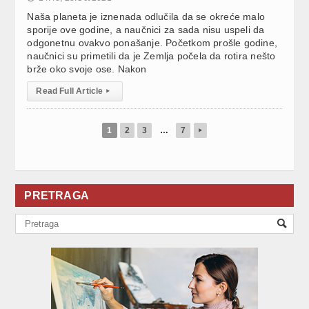
Naša planeta je iznenada odlučila da se okreće malo
sporije ove godine, a naučnici za sada nisu uspeli da
odgonetnu ovakvo ponašanje. Početkom prošle godine,
naučnici su primetili da je Zemlja počela da rotira nešto
brže oko svoje ose. Nakon
Read Full Article
▸
1
2
3
…
7
▸
PRETRAGA