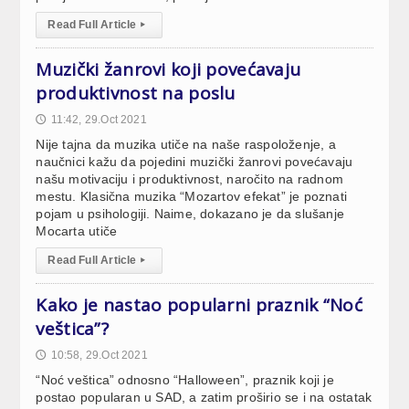
Read Full Article
▸
Muzički žanrovi koji povećavaju
produktivnost na poslu
11:42, 29.Oct 2021
🕔
Nije tajna da muzika utiče na naše raspoloženje, a
naučnici kažu da pojedini muzički žanrovi povećavaju
našu motivaciju i produktivnost, naročito na radnom
mestu. Klasična muzika “Mozartov efekat” je poznati
pojam u psihologiji. Naime, dokazano je da slušanje
Mocarta utiče
Read Full Article
▸
Kako je nastao popularni praznik “Noć
veštica”?
10:58, 29.Oct 2021
🕔
“Noć veštica” odnosno “Halloween”, praznik koji je
postao popularan u SAD, a zatim proširio se i na ostatak