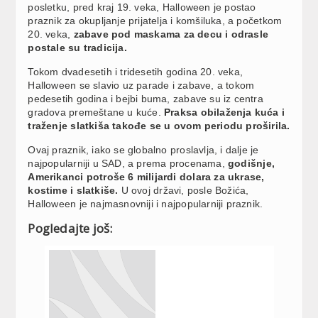
posletku, pred kraj 19. veka, Halloween je postao
praznik za okupljanje prijatelja i komšiluka, a početkom
20. veka,
zabave pod maskama za decu i odrasle
postale su tradicija.
Tokom dvadesetih i tridesetih godina 20. veka,
Halloween se slavio uz parade i zabave, a tokom
pedesetih godina i bejbi buma, zabave su iz centra
gradova premeštane u kuće.
Praksa obilaženja kuća i
traženje slatkiša takođe se u ovom periodu proširila.
Ovaj praznik, iako se globalno proslavlja, i dalje je
najpopularniji u SAD, a prema procenama,
godišnje,
Amerikanci potroše 6 milijardi dolara za ukrase,
kostime i slatkiše.
U ovoj državi, posle Božića,
Halloween je najmasnovniji i najpopularniji praznik.
Pogledajte još: