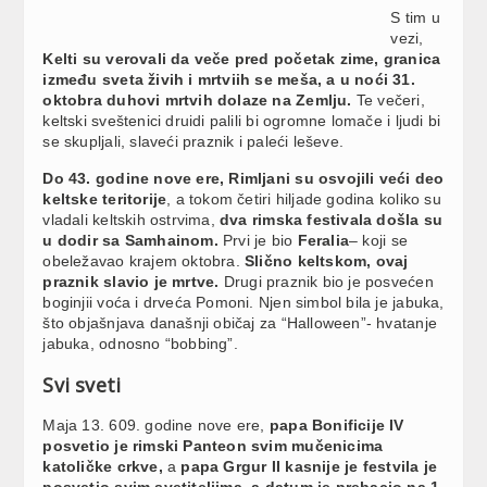
S tim u
vezi,
Kelti su verovali da veče pred početak zime, granica
između sveta živih i mrtviih se meša, a u noći 31.
oktobra duhovi mrtvih dolaze na Zemlju.
Te večeri,
keltski sveštenici druidi palili bi ogromne lomače i ljudi bi
se skupljali, slaveći praznik i paleći leševe.
Do 43. godine nove ere, Rimljani su osvojili veći deo
keltske teritorije
, a tokom četiri hiljade godina koliko su
vladali keltskih ostrvima,
dva rimska festivala došla su
u dodir sa Samhainom.
Prvi je bio
Feralia
– koji se
obeležavao krajem oktobra.
Slično keltskom, ovaj
praznik slavio je mrtve.
Drugi praznik bio je posvećen
boginjii voća i drveća Pomoni. Njen simbol bila je jabuka,
što objašnjava današnji običaj za “Halloween”- hvatanje
jabuka, odnosno “bobbing”.
Svi sveti
Maja 13. 609. godine nove ere,
papa Bonificije IV
posvetio je rimski Panteon svim mučenicima
katoličke crkve,
a
papa Grgur II kasnije je festvila je
posvetio svim svetiteljima, a datum je prebacio na 1.