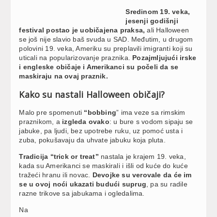
Sredinom 19. veka,
jesenji godišnji
festival postao je uobičajena praksa,
ali Halloween
se još nije slavio baš svuda u SAD. Međutim, u drugom
polovini 19. veka, Ameriku su preplavili imigranti koji su
uticali na popularizovanje praznika.
Pozajmljujući irske
i engleske običaje i Amerikanci su počeli da se
maskiraju na ovaj praznik.
Kako su nastali Halloween običaji?
Malo pre spomenuti
“bobbing
” ima veze sa rimskim
praznikom, a
izgleda ovako
: u bure s vodom sipaju se
jabuke, pa ljudi, bez upotrebe ruku, uz pomoć usta i
zuba, pokušavaju da uhvate jabuku koja pluta.
Tradicija “trick or treat”
nastala je krajem 19. veka,
kada su Amerikanci se maskirali i išli od kuće do kuće
tražeći hranu ili novac.
Devojke su verovale da će im
se u ovoj noći ukazati budući suprug
, pa su radile
razne trikove sa jabukama i ogledalima.
Na