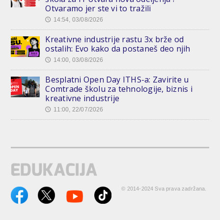
Otvaramo jer ste vi to tražili
14:54, 03/08/2026
🕔
Kreativne industrije rastu 3x brže od
ostalih: Evo kako da postaneš deo njih
14:00, 03/08/2026
🕔
Besplatni Open Day ITHS-a: Zavirite u
Comtrade školu za tehnologije, biznis i
kreativne industrije
11:00, 22/07/2026
🕔
© 2014-2024 Sva prava zadržana.