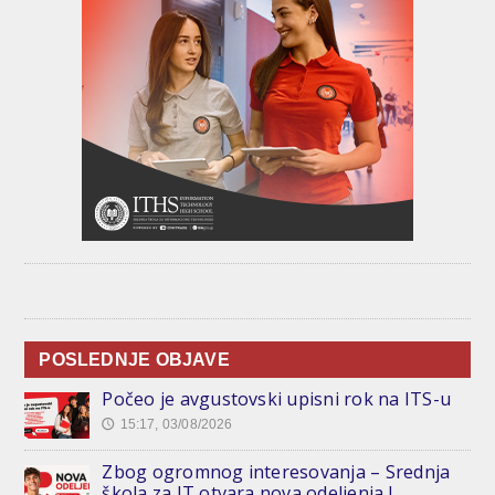
POSLEDNJE OBJAVE
Počeo je avgustovski upisni rok na ITS-u
15:17, 03/08/2026
🕔
Zbog ogromnog interesovanja – Srednja
škola za IT otvara nova odeljenja !