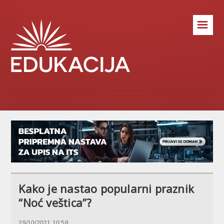
☰
Kako je nastao popularni praznik
“Noć veštica”?
29/10/2021 10:58