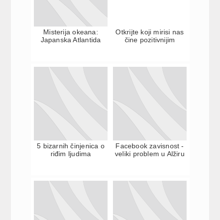
Misterija okeana:
Otkrijte koji mirisi nas
Japanska Atlantida
čine pozitivnijim
5 bizarnih činjenica o
Facebook zavisnost -
riđim ljudima
veliki problem u Alžiru