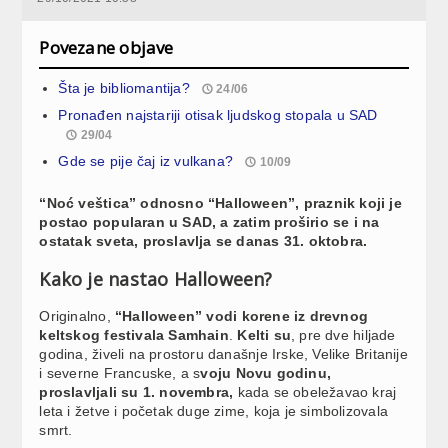
Povezane objave
Šta je bibliomantija?
24/06
Pronađen najstariji otisak ljudskog stopala u SAD
29/04
Gde se pije čaj iz vulkana?
10/09
“Noć veštica” odnosno “Halloween”, praznik koji je
postao popularan u SAD, a zatim proširio se i na
ostatak sveta, proslavlja se danas 31. oktobra.
Kako je nastao Halloween?
Originalno,
“Halloween” vodi korene iz drevnog
keltskog festivala Samhain
.
Kelti su
, pre dve hiljade
godina, živeli na prostoru današnje Irske, Velike Britanije
i severne Francuske, a s
voju Novu godinu,
proslavljali su 1. novembra,
kada se obeležavao kraj
leta i žetve i početak duge zime, koja je simbolizovala
smrt.