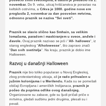
novembar.
Do 9. veka, uticaj hrišćanstva je porastao na
keltskih ostrvima, a
Crkva je 1000. godine nove ere
proglasila 2, novembar za dan posvećen mrtvima,
odnosno praznik se naziva “Svi sveti”.
Praznik se slavio slično kao Smhain, sa velikim
lomačama, paradom i maskiranjem u svece, anđele i
đavole.
Ovaj praznik nazivao se još i “
All- hallowes
“, iz
starog engleskog “
Alholowesse
“, što zapravo znači
“
Dan svih svetitelja
“. Na kraju, praznik je dobio ime
Halloween.
Razvoj u današnji Halloween
Praznik
nije bio toliko popularan u Novoj Engleskoj,
zbog protestantskog uticaja, ali
je rado prihvaćen u
južnim kolonijama i u Merilendu.
Kada su se pomešali
običaji Evropljana i američkih Indijanaca,
praznik je
počeo da poprima odlike ovog današnjeg.
Organizovane su zabave, gde su ljudi pričali priče o
mrtvima, gledali sudbinu jedni drugima, plesali su i
pevali.