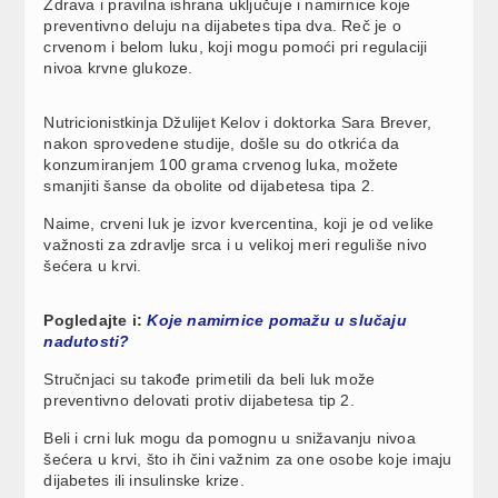
Zdrava i pravilna ishrana uključuje i namirnice koje
preventivno deluju na dijabetes tipa dva. Reč je o
crvenom i belom luku, koji mogu pomoći pri regulaciji
nivoa krvne glukoze.
Nutricionistkinja Džulijet Kelov i doktorka Sara Brever,
nakon sprovedene studije, došle su do otkrića da
konzumiranjem 100 grama crvenog luka, možete
smanjiti šanse da obolite od dijabetesa tipa 2.
Naime, crveni luk je izvor kvercentina, koji je od velike
važnosti za zdravlje srca i u velikoj meri reguliše nivo
šećera u krvi.
Pogledajte i:
Koje namirnice pomažu u slučaju
nadutosti?
Stručnjaci su takođe primetili da beli luk može
preventivno delovati protiv dijabetesa tip 2.
Beli i crni luk mogu da pomognu u snižavanju nivoa
šećera u krvi, što ih čini važnim za one osobe koje imaju
dijabetes ili insulinske krize.