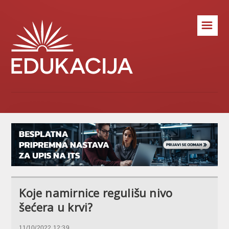
☰
Koje namirnice regulišu nivo
šećera u krvi?
11/10/2022 12:39