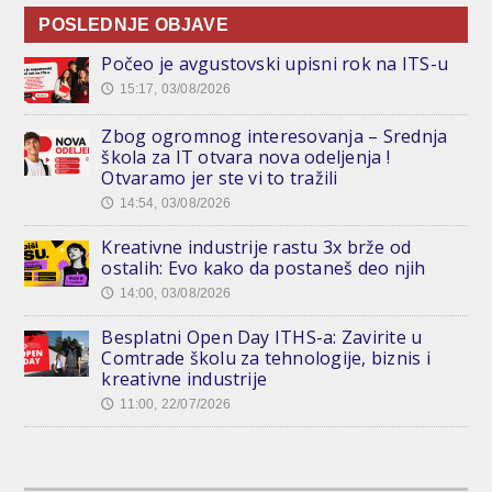
POSLEDNJE OBJAVE
Počeo je avgustovski upisni rok na ITS-u
15:17, 03/08/2026
🕔
Zbog ogromnog interesovanja – Srednja
škola za IT otvara nova odeljenja !
Otvaramo jer ste vi to tražili
14:54, 03/08/2026
🕔
Kreativne industrije rastu 3x brže od
ostalih: Evo kako da postaneš deo njih
14:00, 03/08/2026
🕔
Besplatni Open Day ITHS-a: Zavirite u
Comtrade školu za tehnologije, biznis i
kreativne industrije
11:00, 22/07/2026
🕔