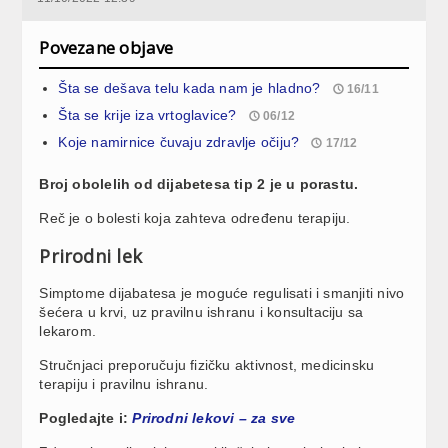
Povezane objave
Šta se dešava telu kada nam je hladno?
16/11
Šta se krije iza vrtoglavice?
06/12
Koje namirnice čuvaju zdravlje očiju?
17/12
Broj obolelih od dijabetesa tip 2 je u porastu.
Reč je o bolesti koja zahteva određenu terapiju.
Prirodni lek
Simptome dijabatesa je moguće regulisati i smanjiti nivo
šećera u krvi, uz pravilnu ishranu i konsultaciju sa
lekarom.
Stručnjaci preporučuju fizičku aktivnost, medicinsku
terapiju i pravilnu ishranu.
Pogledajte i:
Prirodni lekovi – za sve