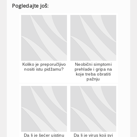
Pogledajte još:
Koliko je preporučljivo
Neobični simptomi
nositi istu pidžamu?
prehlade i gripa na
koje treba obratiti
pažnju
Da li je šećer uistinu
Da li je virus koji svi