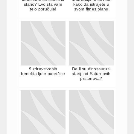
slano? Evo šta vam
kako da istrajete u
telo poručuje!
svom fitnes planu
9 zdravstvenih
Da li su dinosaurusi
benefita ljute papričice
stariji od Saturnovih
prstenova?