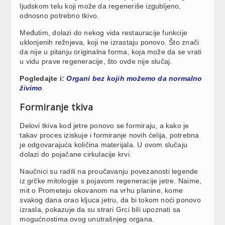
ljudskom telu koji može da regeneriše izgubljeno,
odnosno potrebno tkivo.
Međutim, dolazi do nekog vida restauracije funkcije
uklonjenih režnjeva, koji ne izrastaju ponovo. Što znači
da nije u pitanju originalna forma, koja može da se vrati
u vidu prave regeneracije, što ovde nije slučaj.
Pogledajte i:
Organi bez kojih možemo da normalno
živimo
Formiranje tkiva
Delovi tkiva kod jetre ponovo se formiraju, a kako je
takav proces iziskuje i formiranje novih ćelija, potrebna
je odgovarajuća količina materijala. U ovom slučaju
dolazi do pojačane cirkulacije krvi.
Naučnici su radili na proučavanju povezanosti legende
iz grčke mitologije s pojavom regeneracije jetre. Naime,
mit o Prometeju okovanom na vrhu planine, kome
svakog dana orao kljuca jetru, da bi tokom noći ponovo
izrasla, pokazuje da su strari Grci bili upoznati sa
mogućnostima ovog unutrašnjeg organa.