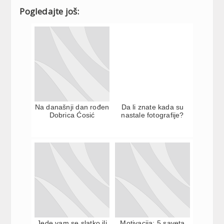
Pogledajte još:
Na današnji dan rođen
Da li znate kada su
Dobrica Ćosić
nastale fotografije?
Jede vam se slatko ili
Motivacija: 5 saveta