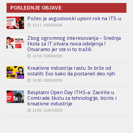
POSLEDNJE OBJAVE
Počeo je avgustovski upisni rok na ITS-u
15:17, 03/08/2026
🕔
Zbog ogromnog interesovanja – Srednja
škola za IT otvara nova odeljenja !
Otvaramo jer ste vi to tražili
14:54, 03/08/2026
🕔
Kreativne industrije rastu 3x brže od
ostalih: Evo kako da postaneš deo njih
14:00, 03/08/2026
🕔
Besplatni Open Day ITHS-a: Zavirite u
Comtrade školu za tehnologije, biznis i
kreativne industrije
11:00, 22/07/2026
🕔