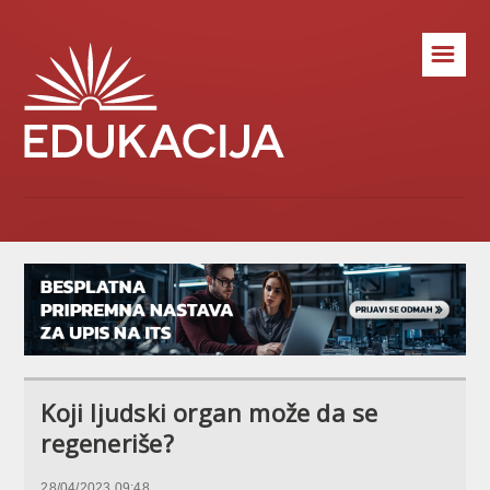
☰
Koji ljudski organ može da se
regeneriše?
28/04/2023 09:48