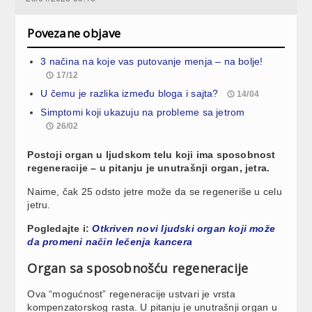
Povezane objave
3 načina na koje vas putovanje menja – na bolje!
17/12
U čemu je razlika između bloga i sajta?
14/04
Simptomi koji ukazuju na probleme sa jetrom
26/02
Postoji organ u ljudskom telu koji ima sposobnost
regeneracije – u pitanju je unutrašnji organ, jetra.
Naime, čak 25 odsto jetre može da se regeneriše u celu
jetru.
Pogledajte i:
Otkriven novi ljudski organ koji može
da promeni način lečenja kancera
Organ sa sposobnošću regeneracije
Ova “mogućnost” regeneracije ustvari je vrsta
kompenzatorskog rasta. U pitanju je unutrašnji organ u