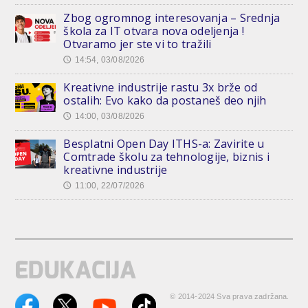
Zbog ogromnog interesovanja – Srednja
škola za IT otvara nova odeljenja !
Otvaramo jer ste vi to tražili
14:54, 03/08/2026
🕔
Kreativne industrije rastu 3x brže od
ostalih: Evo kako da postaneš deo njih
14:00, 03/08/2026
🕔
Besplatni Open Day ITHS-a: Zavirite u
Comtrade školu za tehnologije, biznis i
kreativne industrije
11:00, 22/07/2026
🕔
© 2014-2024 Sva prava zadržana.