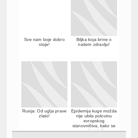
Sve nam boje dobro
Biljka koja brine o
stoje!
našem zdravlju!
Rusija: Od uglja prave
Epidemija kuge možda
zlato!
nije ubila polovinu
evropskog
stanovništva, kako se
ranije mislilo