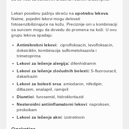
Lekari posebnu pažnju skreću na
upotrebu lekova
.
Naime, pojedini lekovi mogu delovati
fotosenzibilizirajuće na kožu. Preciznije oni u kombinaciji
sa suncem mogu da dovedu do promena na koži. U ovu
grupu lekova spadaju:
Antimikrobni lekovi:
ciprofloksacin, levofloksacin,
doksiciklin, kombinacija sulfometoksazola i
trimetoprima
Lekovi za lečenje alergija:
difenhidramin
Lekovi za lečenje zloćudnih bolesti:
5-fluorouracil,
dakarbazin
Lekovi za bolesti srca
: amiodaron, nifedipin,
diltiazem, enalapril, ramipril
Diuretici
: furosemid, hidroklortiazid
Nesteroidni antiinflamatorni lekovi
: naproksen,
piroksikam
Lekovi za lečenje akni
: izotretinoin