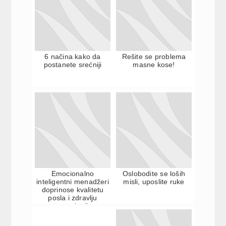
6 načina kako da
Rešite se problema
postanete srećniji
masne kose!
Emocionalno
Oslobodite se loših
inteligentni menadžeri
misli, uposlite ruke
doprinose kvalitetu
posla i zdravlju
zaposlenih