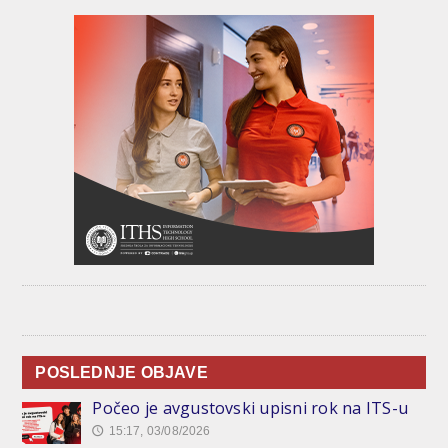
POSLEDNJE OBJAVE
Počeo je avgustovski upisni rok na ITS-u
15:17, 03/08/2026
🕔