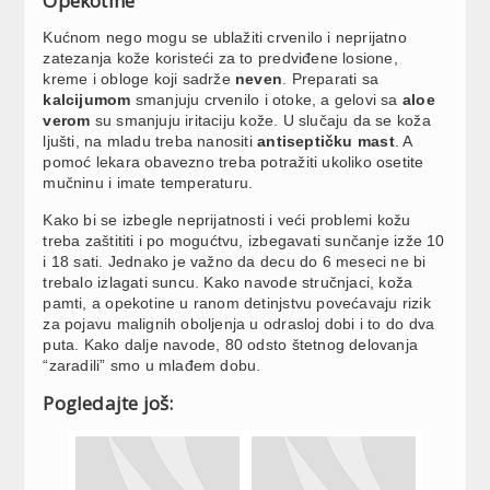
Opekotine
Kućnom nego mogu se ublažiti crvenilo i neprijatno
zatezanja kože koristeći za to predviđene losione,
kreme i obloge koji sadrže
neven
. Preparati sa
kalcijumom
smanjuju crvenilo i otoke, a gelovi sa
aloe
verom
su smanjuju iritaciju kože. U slučaju da se koža
ljušti, na mladu treba nanositi
antiseptičku mast
. A
pomoć lekara obavezno treba potražiti ukoliko osetite
mučninu i imate temperaturu.
Kako bi se izbegle neprijatnosti i veći problemi kožu
treba zaštititi i po mogućtvu, izbegavati sunčanje izže 10
i 18 sati. Jednako je važno da decu do 6 meseci ne bi
trebalo izlagati suncu. Kako navode stručnjaci, koža
pamti, a opekotine u ranom detinjstvu povećavaju rizik
za pojavu malignih oboljenja u odrasloj dobi i to do dva
puta. Kako dalje navode, 80 odsto štetnog delovanja
“zaradili” smo u mlađem dobu.
Pogledajte još: