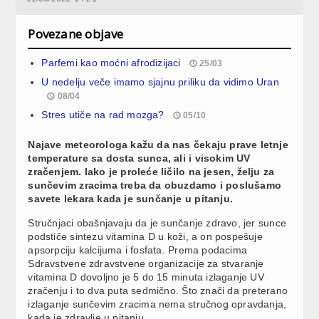
Povezane objave
Parfemi kao moćni afrodizijaci
25/03
U nedelju veče imamo sjajnu priliku da vidimo Uran
08/04
Stres utiče na rad mozga?
05/10
Najave meteorologa kažu da nas čekaju prave letnje
temperature sa dosta sunca, ali i visokim UV
zračenjem. Iako je proleće ličilo na jesen, želju za
sunčevim zracima treba da obuzdamo i poslušamo
savete lekara kada je sunčanje u pitanju.
Stručnjaci obašnjavaju da je sunčanje zdravo, jer sunce
podstiče sintezu vitamina D u koži, a on pospešuje
apsorpciju kalcijuma i fosfata. Prema podacima
Sdravstvene zdravstvene organizacije za stvaranje
vitamina D dovoljno je 5 do 15 minuta izlaganje UV
zračenju i to dva puta sedmično. Što znači da preterano
izlaganje sunčevim zracima nema stručnog opravdanja,
kada je zdravlje u pitanju.