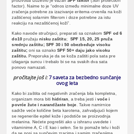
proizvoda izuzetno je važan
SPF faktor
(Sun protection
factor). Naime to je “odnos između minimalne doze UV
zračenja potrebne za izazivanje eritema-crvenila na koži
zaštićenoj solarnim filterom i doze potrebne za istu
reakciju na nezaštićenoj koži”.
Kako navode stručnjaci, preparati sa oznakom
SPF od 6
do10
pružaju
nisku zaštitu
;
SPF 15, 20, 25 pruža
srednju zaštitu;
SPF 30 i 50 obezbeđuje visoku
zaštitu;
oni sa oznako
SPF 50+ daju jako visoku
zaštitu.
Preporuka je da se koža zaštiti pola sata pre
izlaganja suncu i trebalo bi se na svakih dva sata
ponovo namazati.
pročitajte još i:
7 saveta za bezbedno sunčanje
ovog leta
Kako bi zaštita od negativnih zračenja bila kompletna,
organizam mora biti
hidriran
, a treba jesti i
voće i
povrće žute i narandžaste boje
. Takve namirnice
sadrže veće količine beta karotena, zahvaljujući kojem
se regeneriše epitel kože i podstiče se proizvodnja
melanina. Nećete pogrešiti ako u ishranu uvedete i
vitaminime A, C i E kao i selen. Se to pomaže telu i koži
da se nosi sa sunčevim zracima i samim zračenjima.