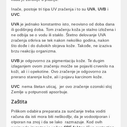
Inače, postoje tri tipa UV zračenja i to su
UVA
,
UVB
i
UVC
.
UVA
je jednako konstantno isto, neovisno od doba dana
ili godišnjeg doba. Tom zračenju koža je stalno izložena i
ne odbija se o vodu ili staklo. Štetno delovanje UVA
zračenja otkriva se tek nakon nekoliko godina, nakon
što dođe i do dubokih slojeva kože. Takođe, ne izaziva
brzu reakciju organizma.
UVB
je odgovorno za pigmentaciju kože. Te dugim
izlaganjem ovom zračenju moćže se pojaviti crvenilo na
koži, ali i i opekotine. Ovo zračenje je odgovorno za
prerano starenje kože, ali i pojavu karcinom kože.
UVC
nema štetan uticaj, jer ovo zračenje ozonski sloj
Zemlje u potpunosti apsorbuje.
Zaštita
Prilikom odabira preparata za sunčanje treba voditi
računa da isti mora biti neškodljv, da je vodootporan i
otporan na znoj i da se lako razmazuje. Kod ovih