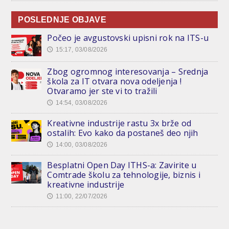
POSLEDNJE OBJAVE
Počeo je avgustovski upisni rok na ITS-u
15:17, 03/08/2026
🕔
Zbog ogromnog interesovanja – Srednja
škola za IT otvara nova odeljenja !
Otvaramo jer ste vi to tražili
14:54, 03/08/2026
🕔
Kreativne industrije rastu 3x brže od
ostalih: Evo kako da postaneš deo njih
14:00, 03/08/2026
🕔
Besplatni Open Day ITHS-a: Zavirite u
Comtrade školu za tehnologije, biznis i
kreativne industrije
11:00, 22/07/2026
🕔