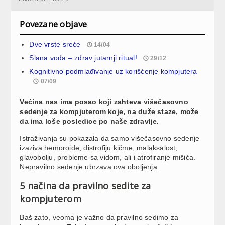
Povezane objave
Dve vrste sreće
14/04
Slana voda – zdrav jutarnji ritual!
29/12
Kognitivno podmlađivanje uz korišćenje kompjutera
07/09
Većina nas ima posao koji zahteva višečasovno
sedenje za kompjuterom koje, na duže staze, može
da ima loše posledice po naše zdravlje.
Istraživanja su pokazala da samo višečasovno sedenje
izaziva hemoroide, distrofiju kičme, malaksalost,
glavobolju, probleme sa vidom, ali i atrofiranje mišića.
Nepravilno sedenje ubrzava ova oboljenja.
5 načina da pravilno sedite za
kompjuterom
Baš zato, veoma je važno da pravilno sedimo za