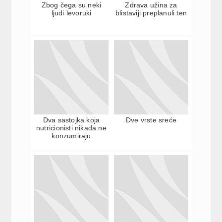
Zbog čega su neki
Zdrava užina za
ljudi levoruki
blistaviji preplanuli ten
Dva sastojka koja
Dve vrste sreće
nutricionisti nikada ne
konzumiraju