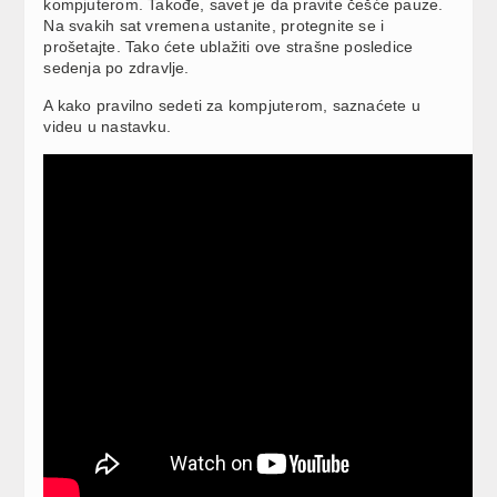
kompjuterom. Takođe, savet je da pravite češće pauze.
Na svakih sat vremena ustanite, protegnite se i
prošetajte. Tako ćete ublažiti ove strašne posledice
sedenja po zdravlje.
A kako pravilno sedeti za kompjuterom, saznaćete u
videu u nastavku.