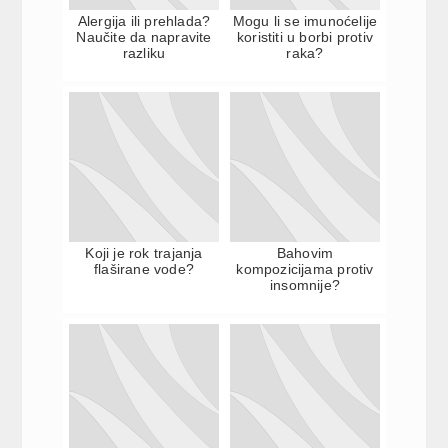
Alergija ili prehlada?
Mogu li se imunoćelije
Naučite da napravite
koristiti u borbi protiv
razliku
raka?
Koji je rok trajanja
Bahovim
flaširane vode?
kompozicijama protiv
insomnije?