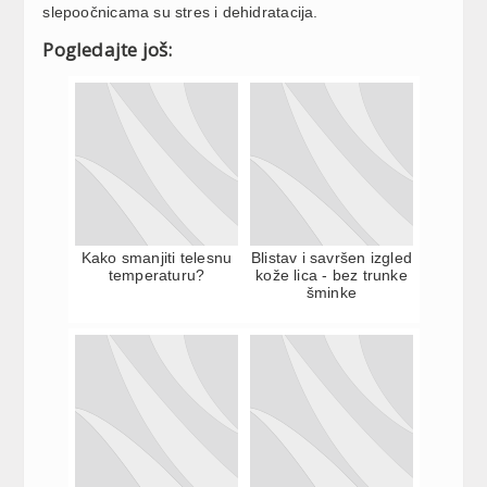
slepoočnicama su stres i dehidratacija.
Pogledajte još:
Kako smanjiti telesnu
Blistav i savršen izgled
temperaturu?
kože lica - bez trunke
šminke