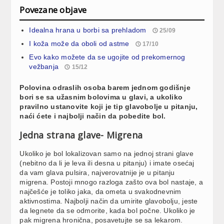
Povezane objave
Idealna hrana u borbi sa prehladom
25/09
I koža može da oboli od astme
17/10
Evo kako možete da se ugojite od prekomernog
vežbanja
15/12
Polovina odraslih osoba barem jednom godišnje
bori se sa užasnim bolovima u glavi, a ukoliko
pravilno ustanovite koji je tip glavobolje u pitanju,
naći ćete i najbolji način da pobedite bol.
Jedna strana glave- Migrena
Ukoliko je bol lokalizovan samo na jednoj strani glave
(nebitno da li je leva ili desna u pitanju) i imate osećaj
da vam glava pulsira, najverovatnije je u pitanju
migrena. Postoji mnogo razloga zašto ova bol nastaje, a
najčešće je toliko jaka, da ometa u svakodnevnim
aktivnostima. Najbolji način da umirite glavobolju, jeste
da legnete da se odmorite, kada bol počne. Ukoliko je
pak migrena hronična, posavetujte se sa lekarom.