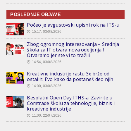
POSLEDNJE OBJAVE
Počeo je avgustovski upisni rok na ITS-u
15:17, 03/08/2026
🕔
Zbog ogromnog interesovanja – Srednja
škola za IT otvara nova odeljenja !
Otvaramo jer ste vi to tražili
14:54, 03/08/2026
🕔
Kreativne industrije rastu 3x brže od
ostalih: Evo kako da postaneš deo njih
14:00, 03/08/2026
🕔
Besplatni Open Day ITHS-a: Zavirite u
Comtrade školu za tehnologije, biznis i
kreativne industrije
11:00, 22/07/2026
🕔