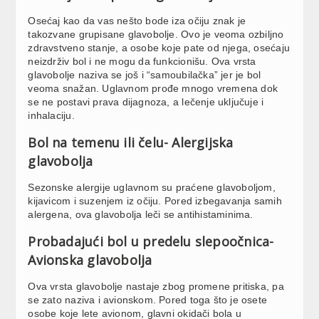
Osećaj kao da vas nešto bode iza očiju znak je
takozvane grupisane glavobolje. Ovo je veoma ozbiljno
zdravstveno stanje, a osobe koje pate od njega, osećaju
neizdrživ bol i ne mogu da funkcionišu. Ova vrsta
glavobolje naziva se još i “samoubilačka” jer je bol
veoma snažan. Uglavnom prođe mnogo vremena dok
se ne postavi prava dijagnoza, a lečenje uključuje i
inhalaciju.
Bol na temenu ili čelu- Alergijska
glavobolja
Sezonske alergije uglavnom su praćene glavoboljom,
kijavicom i suzenjem iz očiju. Pored izbegavanja samih
alergena, ova glavobolja leči se antihistaminima.
Probadajući bol u predelu slepoočnica-
Avionska glavobolja
Ova vrsta glavobolje nastaje zbog promene pritiska, pa
se zato naziva i avionskom. Pored toga što je osete
osobe koje lete avionom, glavni okidači bola u