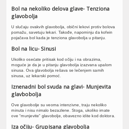
Bol na nekoliko delova glave- Tenziona
glavobolja
U slučaju ovakvih glavobolja, obični lekovi protiv bolova
pomažu, savetuju lekari. Takođe, napominju da kofein
pojačava bol kada je tenziona glavobolja u pitanju.
Bol na licu- Sinusi
Ukoliko osećate pritisak kod očiju i na obrazima,
moguće je da je u pitanju glavobolja izazvana upalom
sinusa. Ova glavobolja rešava se lečenjem samih
sinusa, uz lekarski pomoć.
Iznenadni bol svuda na glavi- Munjevita
glavbobolja
Ove glavobolje su veoma intenzivne, traju nekoliko
minuta i nisu nimalo bezazlene. Stoga, ukoliko imate
ove “munjevite” glavobolje, obavezno idite kod doktora.
Iza očiju- Grupisana glavobolja