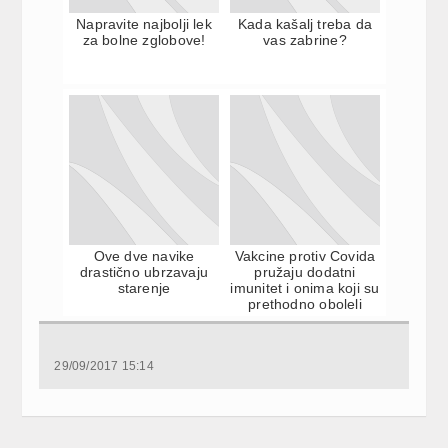
Napravite najbolji lek
Kada kašalj treba da
za bolne zglobove!
vas zabrine?
Ove dve navike
Vakcine protiv Covida
drastično ubrzavaju
pružaju dodatni
starenje
imunitet i onima koji su
prethodno oboleli
29/09/2017 15:14