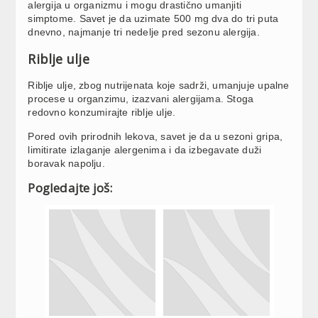
alergija u organizmu i mogu drastično umanjiti
simptome. Savet je da uzimate 500 mg dva do tri puta
dnevno, najmanje tri nedelje pred sezonu alergija.
Riblje ulje
Riblje ulje, zbog nutrijenata koje sadrži, umanjuje upalne
procese u organzimu, izazvani alergijama. Stoga
redovno konzumirajte riblje ulje.
Pored ovih prirodnih lekova, savet je da u sezoni gripa,
limitirate izlaganje alergenima i da izbegavate duži
boravak napolju.
Pogledajte još: