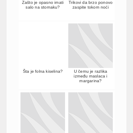
Zašto je opasno imati
Trikovi da brzo ponovo
salo na stomaku?
zaspite tokom noći
Šta je folna kiselina?
U čemu je razlika
između maslaca i
margarina?