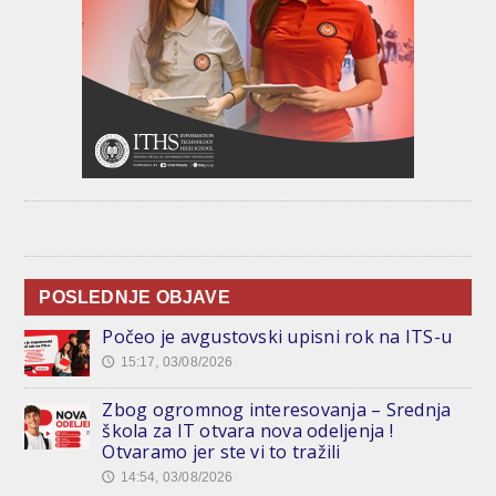
POSLEDNJE OBJAVE
Počeo je avgustovski upisni rok na ITS-u
15:17, 03/08/2026
🕔
Zbog ogromnog interesovanja – Srednja
škola za IT otvara nova odeljenja !
Otvaramo jer ste vi to tražili
14:54, 03/08/2026
🕔