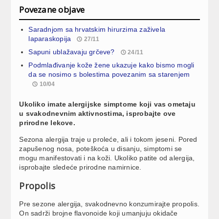
Povezane objave
Saradnjom sa hrvatskim hirurzima zaživela
laparaskopija
27/11
Sapuni ublažavaju grčeve?
24/11
Podmlađivanje kože žene ukazuje kako bismo mogli
da se nosimo s bolestima povezanim sa starenjem
10/04
Ukoliko imate alergijske simptome koji vas ometaju
u svakodnevnim aktivnostima, isprobajte ove
prirodne lekove.
Sezona alergija traje u proleće, ali i tokom jeseni. Pored
zapušenog nosa, poteškoća u disanju, simptomi se
mogu manifestovati i na koži. Ukoliko patite od alergija,
isprobajte sledeće prirodne namirnice.
Propolis
Pre sezone alergija, svakodnevno konzumirajte propolis.
On sadrži brojne flavonoide koji umanjuju okidače