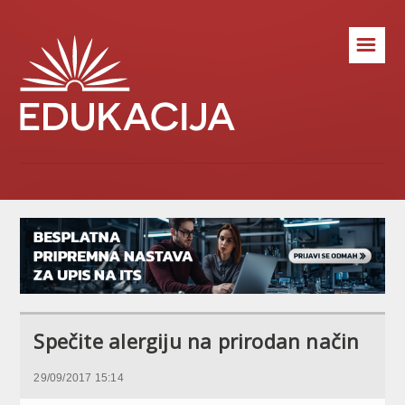
☰
Spečite alergiju na prirodan način
29/09/2017 15:14