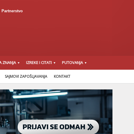
Partnerstvo
A ZNANJA
IZREKE I CITATI
PUTOVANJA
SAJMOVI ZAPOŠLJAVANJA
KONTAKT