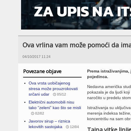
Ova vrlina vam može pomoći da im
04/10/2017 11:24
Povezane objave
Prema istraživanjima, 
pojedinca.
Ova vrsta uobičajenog
Nedavna američka studij
stresa može prouzrokovati
pokazala je da ljudi ko
srčani udar
05/12
naročito u predelu sto
Električni automobili nisu
tako “zeleni” kao što se misli
Istraživanja su uključi
merenja indeksa težine, 
02/02
koncentrišu na sam obr
Javorov sirup – riznica
lekovitih sastojaka
12/04
Tajna vitke linij