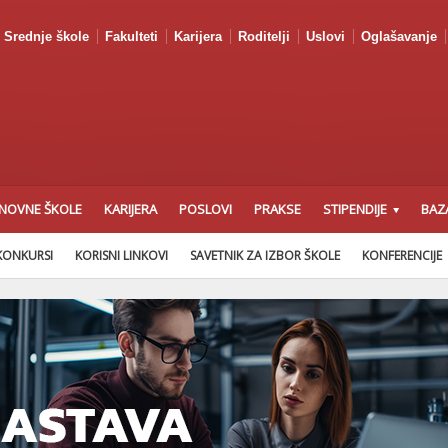
Srednje škole
Fakulteti
Karijera
Roditelji
Uslovi
Oglašavanje
NOVNE ŠKOLE
KARIJERA
POSLOVI
PRAKSE
STIPENDIJE
BAZ
KONKURSI
KORISNI LINKOVI
SAVETNIK ZA IZBOR ŠKOLE
KONFERENCIJE