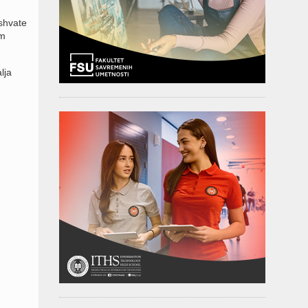
shvate
om
lja