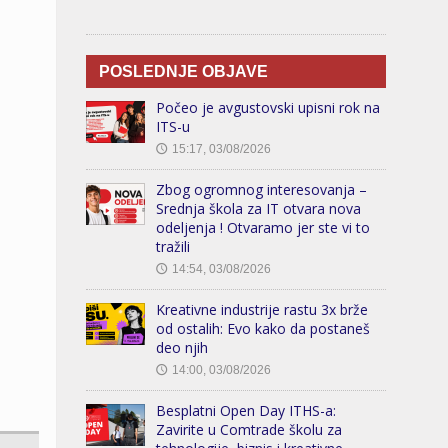
POSLEDNJE OBJAVE
Počeo je avgustovski upisni rok na
ITS-u
15:17, 03/08/2026
🕔
Zbog ogromnog interesovanja –
Srednja škola za IT otvara nova
odeljenja ! Otvaramo jer ste vi to
tražili
14:54, 03/08/2026
🕔
Kreativne industrije rastu 3x brže
od ostalih: Evo kako da postaneš
deo njih
14:00, 03/08/2026
🕔
Besplatni Open Day ITHS-a:
Zavirite u Comtrade školu za