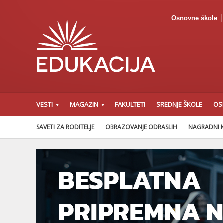
Osnovne škole
VESTI
MAGAZIN
FAKULTETI
SREDNJE ŠKOLE
OS
SAVETI ZA RODITELJE
OBRAZOVANJE ODRASLIH
NAGRADNI 