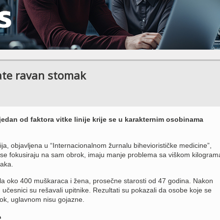
ate ravan stomak
jedan od faktora vitke linije krije se u karakternim osobinama
a, objavljena u “Internacionalnom žurnalu biheviorističke medicine”,
ji se fokusiraju na sam obrok, imaju manje problema sa viškom kilogram
maka.
vala oko 400 muškaraca i žena, prosečne starosti od 47 godina. Nakon
učesnici su rešavali upitnike. Rezultati su pokazali da osobe koje se
ok, uglavnom nisu gojazne.
e