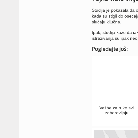
Studija je pokazala da 
kada su stigli do osećaj
slučaju ključna.
Ipak, studija kaže da i
istraživanja su ipak ne
Pogledajte još:
Vežbe za ruke svi
zaboravljaju