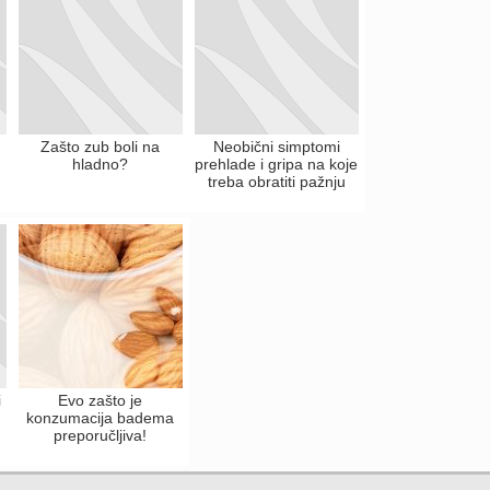
Zašto zub boli na
Neobični simptomi
hladno?
prehlade i gripa na koje
treba obratiti pažnju
i
Evo zašto je
konzumacija badema
preporučljiva!