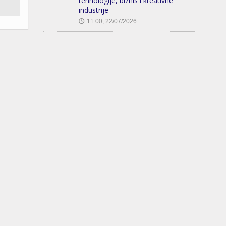
tehnologije, biznis i kreativne
industrije
11:00, 22/07/2026
🕔