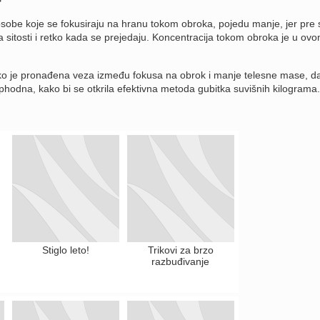
osobe koje se fokusiraju na hranu tokom obroka, pojedu manje, jer pre 
a sitosti i retko kada se prejedaju. Koncentracija tokom obroka je u ov
ako je pronađena veza između fokusa na obrok i manje telesne mase, da
ophodna, kako bi se otkrila efektivna metoda gubitka suvišnih kilograma.
Stiglo leto!
Trikovi za brzo
razbuđivanje