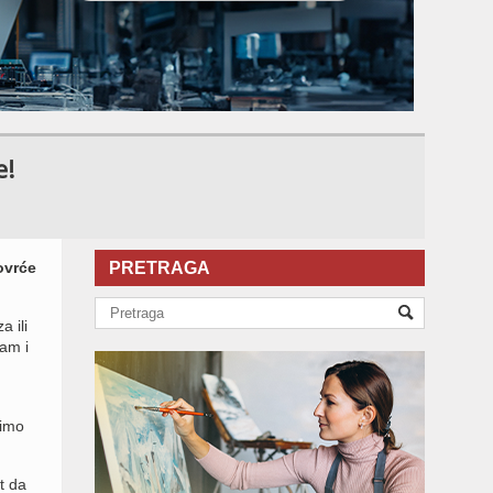
e!
ovrće
PRETRAGA
 ili
am i
bimo
t da