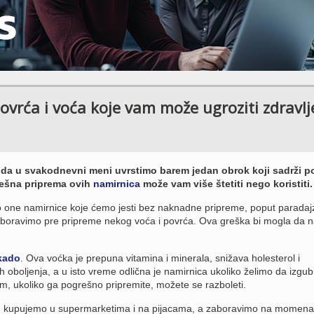
vrća i voća koje vam može ugroziti zdravlj
u da u svakodnevni meni uvrstimo barem jedan obrok koji sadrži p
rešna priprema ovih
namirnica
može vam više štetiti nego koristiti.
ne namirnice koje ćemo jesti bez naknadne pripreme, poput paradajza
aboravimo pre pripreme nekog voća i povrća. Ova greška bi mogla da n
kado
. Ova voćka je prepuna vitamina i minerala, snižava holesterol i
h oboljenja, a u isto vreme odlična je namirnica ukoliko želimo da izgu
m, ukoliko ga pogrešno pripremite, možete se razboleti.
m kupujemo u supermarketima i na pijacama, a zaboravimo na momena