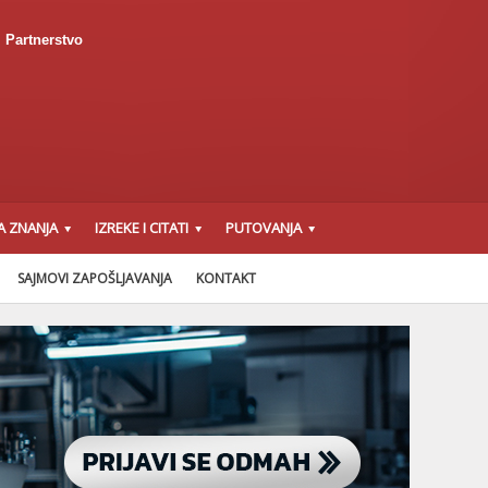
Partnerstvo
A ZNANJA
IZREKE I CITATI
PUTOVANJA
SAJMOVI ZAPOŠLJAVANJA
KONTAKT