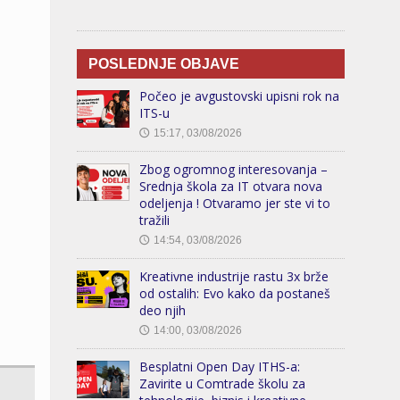
POSLEDNJE OBJAVE
Počeo je avgustovski upisni rok na
ITS-u
15:17, 03/08/2026
🕔
Zbog ogromnog interesovanja –
Srednja škola za IT otvara nova
odeljenja ! Otvaramo jer ste vi to
tražili
14:54, 03/08/2026
🕔
Kreativne industrije rastu 3x brže
od ostalih: Evo kako da postaneš
deo njih
14:00, 03/08/2026
🕔
Besplatni Open Day ITHS-a:
Zavirite u Comtrade školu za