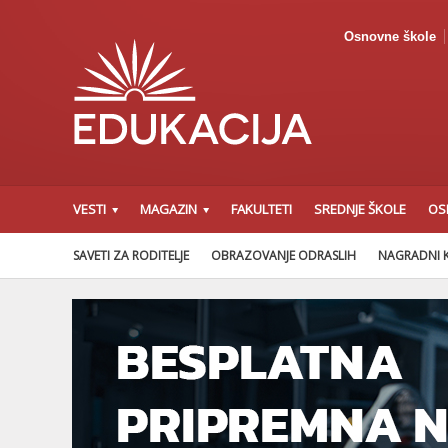
Osnovne škole
VESTI
MAGAZIN
FAKULTETI
SREDNJE ŠKOLE
OS
SAVETI ZA RODITELJE
OBRAZOVANJE ODRASLIH
NAGRADNI 