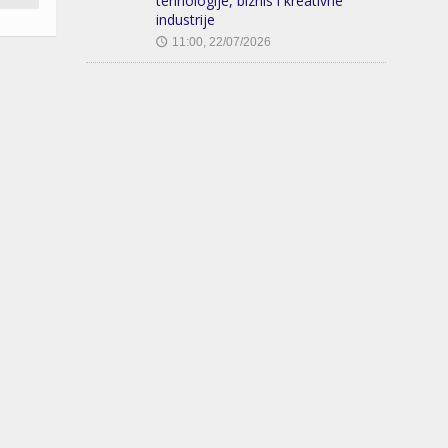
tehnologije, biznis i kreativne
industrije
11:00, 22/07/2026
🕔