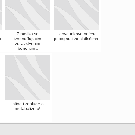
7 navika sa
Uz ove trikove nećete
u
iznenađujućim
posegnuti za slatkišima
zdravstvenim
benefitima
Istine i zablude o
metabolizmu!