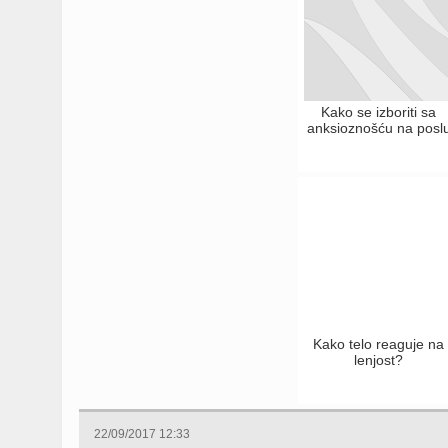
Kako se izboriti sa
anksioznošću na posl
Kako telo reaguje na
lenjost?
22/09/2017 12:33