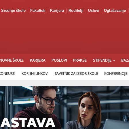
Srednje škole
Fakulteti
Karijera
Roditelji
Uslovi
Oglašavanje
NOVNE ŠKOLE
KARIJERA
POSLOVI
PRAKSE
STIPENDIJE
BAZ
KONKURSI
KORISNI LINKOVI
SAVETNIK ZA IZBOR ŠKOLE
KONFERENCIJE