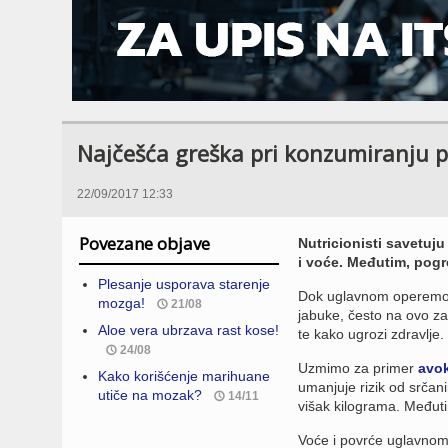
Najčešća greška pri konzumiranju po
22/09/2017 12:33
Povezane objave
Nutricionisti savetuj
i voće. Međutim, pog
Plesanje usporava starenje
Dok uglavnom operemo o
mozga!
21/08
jabuke, često na ovo z
Aloe vera ubrzava rast kose!
te kako ugrozi zdravlje.
24/08
Uzmimo za primer
avo
Kako korišćenje marihuane
umanjuje rizik od srčani
utiče na mozak?
14/11
višak kilograma. Međuti
Voće i povrće uglavno