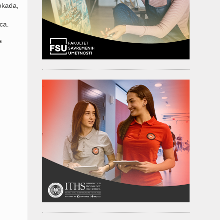
vokada,
ca.
a