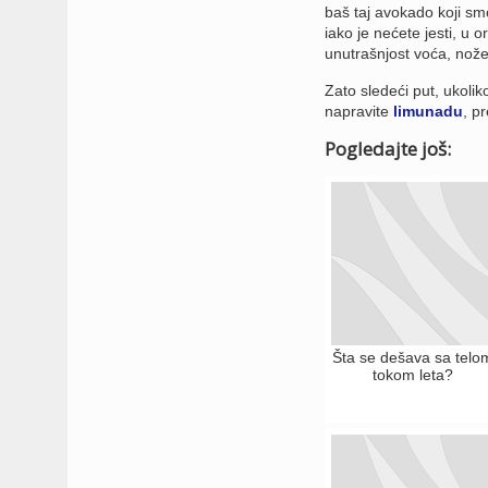
baš taj avokado koji smo
iako je nećete jesti, u
unutrašnjost voća, nož
Zato sledeći put, ukolik
napravite
limunadu
, p
Pogledajte još:
Šta se dešava sa telo
tokom leta?