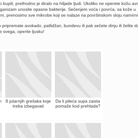
 kupili, prethodno je diralo na hiljade ljudi. Ukoliko ne operete kožu a
 organizam unosite opasne bakterije. Sečenjem voća i povrća, sa kože u
em, prenosimo sve mikrobe koji se nalaze na površinskom sloju namirni
o pripremate avokado, patlidžan, bundevu ili pak sečete dinju ili želite d
re svega, operite ljusku!
m
8 jutarnjih grešaka koje
Da li pileća supa zaista
treba izbegavati
pomaže kod prehlada?