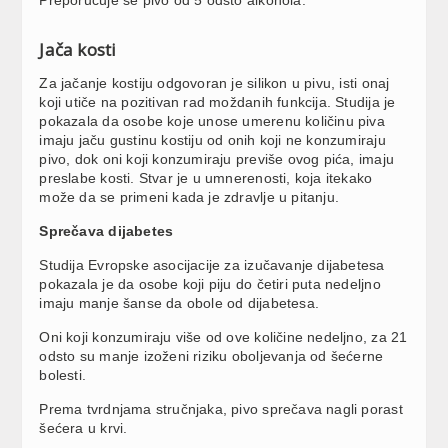
Jača kosti
Za jačanje kostiju odgovoran je silikon u pivu, isti onaj
koji utiče na pozitivan rad moždanih funkcija. Studija je
pokazala da osobe koje unose umerenu količinu piva
imaju jaču gustinu kostiju od onih koji ne konzumiraju
pivo, dok oni koji konzumiraju previše ovog pića, imaju
preslabe kosti. Stvar je u umnerenosti, koja itekako
može da se primeni kada je zdravlje u pitanju.
Sprečava dijabetes
Studija Evropske asocijacije za izučavanje dijabetesa
pokazala je da osobe koji piju do četiri puta nedeljno
imaju manje šanse da obole od dijabetesa.
Oni koji konzumiraju više od ove količine nedeljno, za 21
odsto su manje izoženi riziku oboljevanja od šećerne
bolesti.
Prema tvrdnjama stručnjaka, pivo sprečava nagli porast
šećera u krvi.