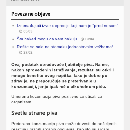
Povezane objave
Iznenađujući izvor depresije koji nam je “pred nosom”
05/03
Šta hakeri mogu da vam hakuju
19/04
Rešite se sala na stomaku jednostavnim vežbama!
27/02
Ovaj podatak obradovaće ljubitelje piva. Naime,
nakon sprovedenih istraživanja, rezultati su otkrili
mnoge benefite ovog napitka. Iako je dobro po
zdravlje, ne preporučuje se preterivanje u
konzumaciji, jer je ipak reč o alkoholnom piću.
Umerena kozumacija piva pozitivno će uticati za
organizam.
Svetle strane piva
Preterana konzumacija piva može dovesti do neželjenih
reakcija i raznih srčanih oboljenja, kao što su srčani