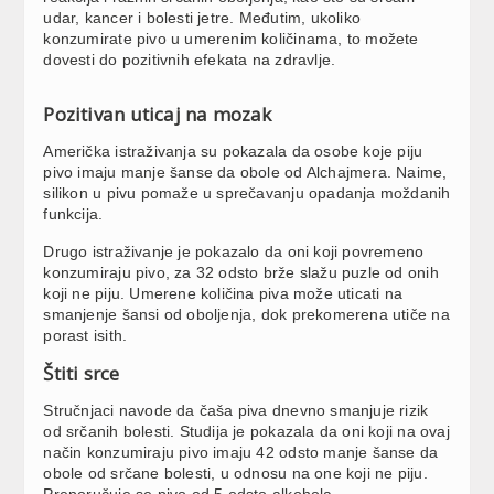
udar, kancer i bolesti jetre. Međutim, ukoliko
konzumirate pivo u umerenim količinama, to možete
dovesti do pozitivnih efekata na zdravlje.
Pozitivan uticaj na mozak
Američka istraživanja su pokazala da osobe koje piju
pivo imaju manje šanse da obole od Alchajmera. Naime,
silikon u pivu pomaže u sprečavanju opadanja moždanih
funkcija.
Drugo istraživanje je pokazalo da oni koji povremeno
konzumiraju pivo, za 32 odsto brže slažu puzle od onih
koji ne piju. Umerene količina piva može uticati na
smanjenje šansi od oboljenja, dok prekomerena utiče na
porast isith.
Štiti srce
Stručnjaci navode da čaša piva dnevno smanjuje rizik
od srčanih bolesti. Studija je pokazala da oni koji na ovaj
način konzumiraju pivo imaju 42 odsto manje šanse da
obole od srčane bolesti, u odnosu na one koji ne piju.
Preporučuje se pivo od 5 odsto alkohola.