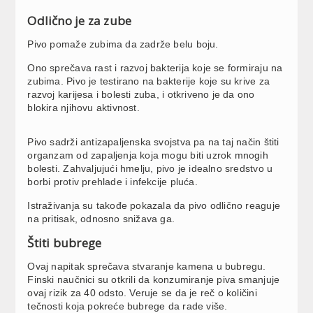
Odlično je za zube
Pivo pomaže zubima da zadrže belu boju.
Ono sprečava rast i razvoj bakterija koje se formiraju na
zubima. Pivo je testirano na bakterije koje su krive za
razvoj karijesa i bolesti zuba, i otkriveno je da ono
blokira njihovu aktivnost.
Pivo sadrži antizapaljenska svojstva pa na taj način štiti
organzam od zapaljenja koja mogu biti uzrok mnogih
bolesti. Zahvaljujući hmelju, pivo je idealno sredstvo u
borbi protiv prehlade i infekcije pluća.
Istraživanja su takođe pokazala da pivo odlično reaguje
na pritisak, odnosno snižava ga.
Štiti bubrege
Ovaj napitak sprečava stvaranje kamena u bubregu.
Finski naučnici su otkrili da konzumiranje piva smanjuje
ovaj rizik za 40 odsto. Veruje se da je reč o količini
tečnosti koja pokreće bubrege da rade više.