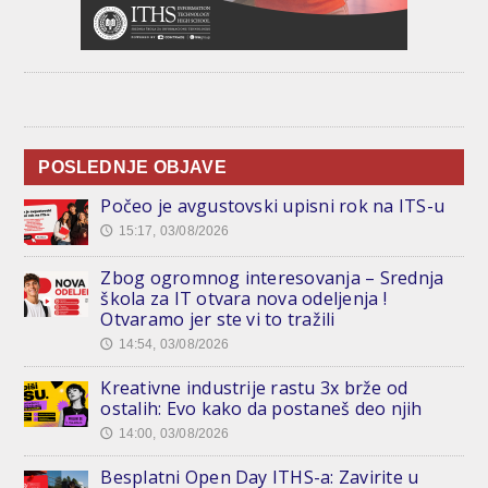
POSLEDNJE OBJAVE
Počeo je avgustovski upisni rok na ITS-u
15:17, 03/08/2026
🕔
Zbog ogromnog interesovanja – Srednja
škola za IT otvara nova odeljenja !
Otvaramo jer ste vi to tražili
14:54, 03/08/2026
🕔
Kreativne industrije rastu 3x brže od
ostalih: Evo kako da postaneš deo njih
14:00, 03/08/2026
🕔
Besplatni Open Day ITHS-a: Zavirite u