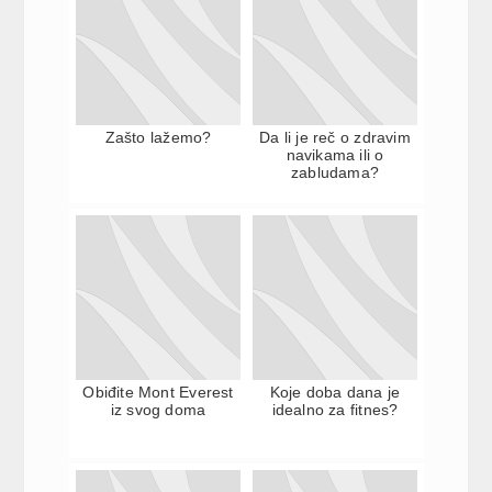
Zašto lažemo?
Da li je reč o zdravim
navikama ili o
zabludama?
Obiđite Mont Everest
Koje doba dana je
iz svog doma
idealno za fitnes?