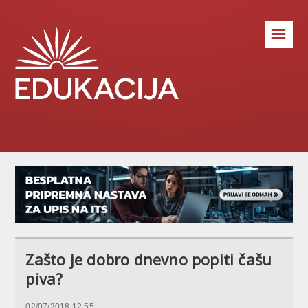
☰
Zašto je dobro dnevno popiti čašu
piva?
02/07/2018 12:55