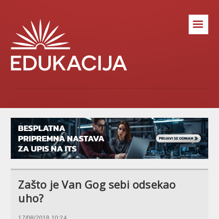
☰
Zašto je Van Gog sebi odsekao
uho?
17/08/2018 10:24