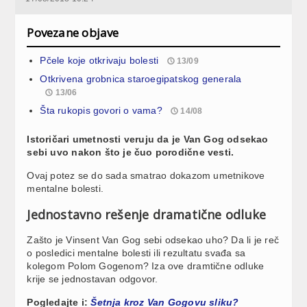
Povezane objave
Pčele koje otkrivaju bolesti
13/09
Otkrivena grobnica staroegipatskog generala
13/06
Šta rukopis govori o vama?
14/08
Istoričari umetnosti veruju da je Van Gog odsekao
sebi uvo nakon što je čuo porodične vesti.
Ovaj potez se do sada smatrao dokazom umetnikove
mentalne bolesti.
Jednostavno rešenje dramatične odluke
Zašto je Vinsent Van Gog sebi odsekao uho? Da li je reč
o posledici mentalne bolesti ili rezultatu svađa sa
kolegom Polom Gogenom? Iza ove dramtične odluke
krije se jednostavan odgovor.
Pogledajte i:
Šetnja kroz Van Gogovu sliku?