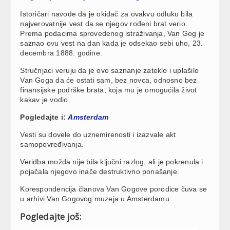
Istoričari navode da je okidač za ovakvu odluku bila
najverovatnije vest da se njegov rođeni brat verio.
Prema podacima sprovedenog istraživanja, Van Gog je
saznao ovu vest na dan kada je odsekao sebi uho, 23.
decembra 1888. godine.
Stručnjaci veruju da je ovo saznanje zateklo i uplašilo
Van Goga da će ostati sam, bez novca, odnosno bez
finansijske podrške brata, koja mu je omogućila život
kakav je vodio.
Pogledajte i:
Amsterdam
Vesti su dovele do uznemirenosti i izazvale akt
samopovređivanja.
Veridba možda nije bila ključni razlog, ali je pokrenula i
pojačala njegovo inače destruktivno ponašanje.
Korespondencija članova Van Gogove porodice čuva se
u arhivi Van Gogovog muzeja u Amsterdamu.
Pogledajte još: