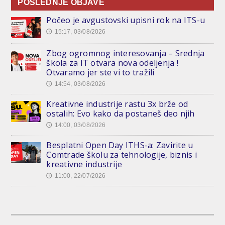
POSLEDNJE OBJAVE
Počeo je avgustovski upisni rok na ITS-u
15:17, 03/08/2026
🕔
Zbog ogromnog interesovanja – Srednja
škola za IT otvara nova odeljenja !
Otvaramo jer ste vi to tražili
14:54, 03/08/2026
🕔
Kreativne industrije rastu 3x brže od
ostalih: Evo kako da postaneš deo njih
14:00, 03/08/2026
🕔
Besplatni Open Day ITHS-a: Zavirite u
Comtrade školu za tehnologije, biznis i
kreativne industrije
11:00, 22/07/2026
🕔