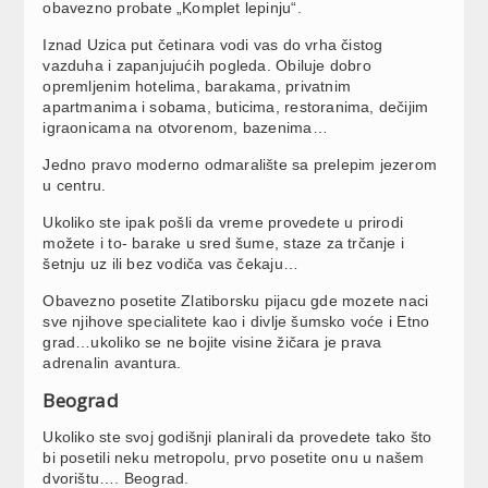
obavezno probate „Komplet lepinju“.
Iznad Uzica put četinara vodi vas do vrha čistog
vazduha i zapanjujućih pogleda. Obiluje dobro
opremljenim hotelima, barakama, privatnim
apartmanima i sobama, buticima, restoranima, dečijim
igraonicama na otvorenom, bazenima…
Jedno pravo moderno odmaralište sa prelepim jezerom
u centru.
Ukoliko ste ipak pošli da vreme provedete u prirodi
možete i to- barake u sred šume, staze za trčanje i
šetnju uz ili bez vodiča vas čekaju…
Obavezno posetite Zlatiborsku pijacu gde mozete naci
sve njihove specialitete kao i divlje šumsko voće i Etno
grad…ukoliko se ne bojite visine žičara je prava
adrenalin avantura.
Beograd
Ukoliko ste svoj godišnji planirali da provedete tako što
bi posetili neku metropolu, prvo posetite onu u našem
dvorištu…. Beograd.