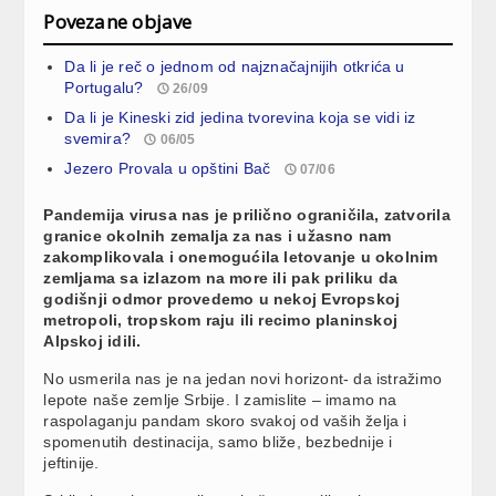
Povezane objave
Da li je reč o jednom od najznačajnijih otkrića u
Portugalu?
26/09
Da li je Kineski zid jedina tvorevina koja se vidi iz
svemira?
06/05
Jezero Provala u opštini Bač
07/06
Pandemija virusa nas je prilično ograničila, zatvorila
granice okolnih zemalja za nas i užasno nam
zakomplikovala i onemogućila letovanje u okolnim
zemljama sa izlazom na more ili pak priliku da
godišnji odmor provedemo u nekoj Evropskoj
metropoli, tropskom raju ili recimo planinskoj
Alpskoj idili.
No usmerila nas je na jedan novi horizont- da istražimo
lepote naše zemlje Srbije.
I zamislite – imamo na
raspolaganju pandam skoro svakoj od vaših želja i
spomenutih destinacija, samo bliže, bezbednije i
jeftinije.