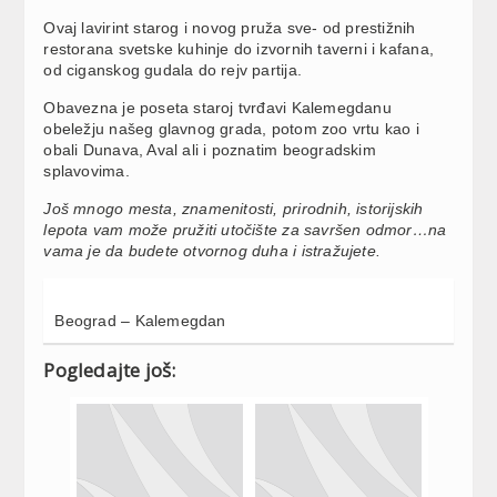
Ovaj lavirint starog i novog pruža sve- od prestižnih
restorana svetske kuhinje do izvornih taverni i kafana,
od ciganskog gudala do rejv partija.
Obavezna je poseta staroj tvrđavi Kalemegdanu
obeležju našeg glavnog grada, potom zoo vrtu kao i
obali Dunava, Aval ali i poznatim beogradskim
splavovima.
Još mnogo mesta, znamenitosti, prirodnih, istorijskih
lepota vam može pružiti utočište za savršen odmor…na
vama je da budete otvornog duha i istražujete.
Beograd – Kalemegdan
Pogledajte još: