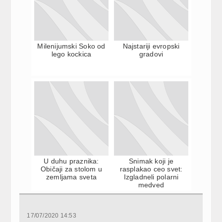
Milenijumski Soko od
Najstariji evropski
lego kockica
gradovi
U duhu praznika:
Snimak koji je
Običaji za stolom u
rasplakao ceo svet:
zemljama sveta
Izgladneli polarni
medved
17/07/2020 14:53