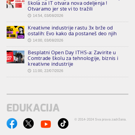
škola za IT otvara nova odeljenja !
Otvaramo jer ste vi to tražili
14:54, 03/08/2026
🕔
Kreativne industrije rastu 3x brže od
ostalih: Evo kako da postaneš deo njih
14:00, 03/08/2026
🕔
Besplatni Open Day ITHS-a: Zavirite u
Comtrade školu za tehnologije, biznis i
kreativne industrije
11:00, 22/07/2026
🕔
© 2014-2024 Sva prava zadržana.