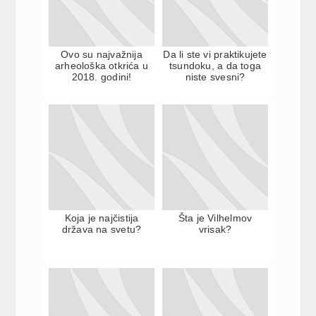
Ovo su najvažnija
Da li ste vi praktikujete
arheološka otkrića u
tsundoku, a da toga
2018. godini!
niste svesni?
Koja je najčistija
Šta je Vilhelmov
država na svetu?
vrisak?