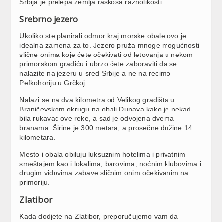
Srbija je prelepa zemlja raskoša raznolikosti.
Srebrno jezero
Ukoliko ste planirali odmor kraj morske obale ovo je
idealna zamena za to. Jezero pruža mnoge mogućnosti
slične onima koje ćete očekivati od letovanja u nekom
primorskom gradiću i ubrzo ćete zaboraviti da se
nalazite na jezeru u sred Srbije a ne na recimo
Pefkohoriju u Grčkoj.
Nalazi se na dva kilometra od Velikog gradišta u
Braničevskom okrugu na obali Dunava kako je nekad
bila rukavac ove reke, a sad je odvojena dvema
branama. Širine je 300 metara, a prosečne dužine 14
kilometara.
Mesto i obala obiluju luksuznim hotelima i privatnim
smeštajem kao i lokalima, barovima, noćnim klubovima i
drugim vidovima zabave sličnim onim očekivanim na
primoriju.
Zlatibor
Kada dodjete na Zlatibor, preporučujemo vam da