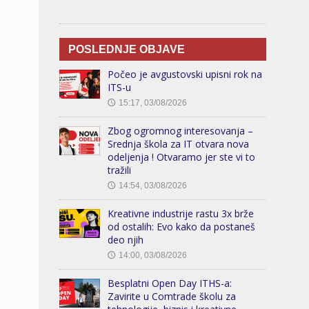
POSLEDNJE OBJAVE
Počeo je avgustovski upisni rok na
ITS-u
15:17, 03/08/2026
🕔
Zbog ogromnog interesovanja –
Srednja škola za IT otvara nova
odeljenja ! Otvaramo jer ste vi to
tražili
14:54, 03/08/2026
🕔
Kreativne industrije rastu 3x brže
od ostalih: Evo kako da postaneš
deo njih
14:00, 03/08/2026
🕔
Besplatni Open Day ITHS-a:
Zavirite u Comtrade školu za