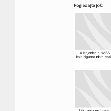
Pogledajte još:
10 činjenica o NASA
koje sigurno niste znal
Otkrivena grobnica