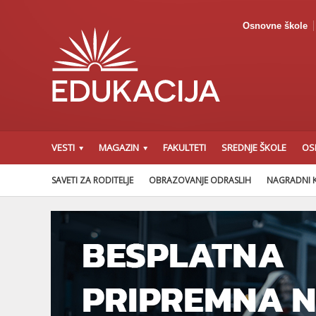
Osnovne škole
VESTI
MAGAZIN
FAKULTETI
SREDNJE ŠKOLE
OS
SAVETI ZA RODITELJE
OBRAZOVANJE ODRASLIH
NAGRADNI 