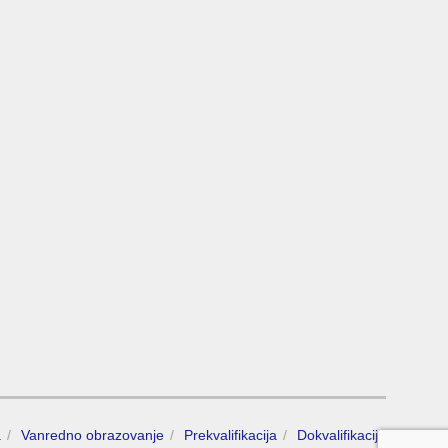
a
Vanredno obrazovanje
Prekvalifikacija
Dokvalifikacija