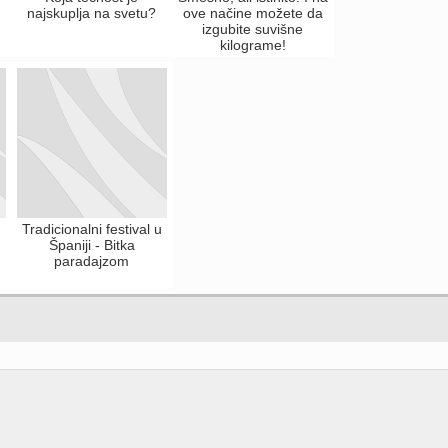
najskuplja na svetu?
ove načine možete da
izgubite suvišne
kilograme!
Tradicionalni festival u
Španiji - Bitka
paradajzom