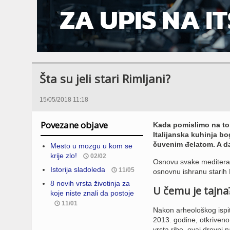
Šta su jeli stari Rimljani?
15/05/2018 11:18
Povezane objave
Kada pomislimo na to 
Italijanska kuhinja bo
čuvenim đelatom. A da l
Mesto u mozgu u kom se
krije zlo!
02/02
Osnovu svake mediterans
Istorija sladoleda
11/05
osnovnu ishranu starih 
8 novih vrsta životinja za
U čemu je tajna
koje niste znali da postoje
11/01
Nakon arheološkog ispit
2013. godine, otkriveno 
vrsta ribe, ovaj drevni 