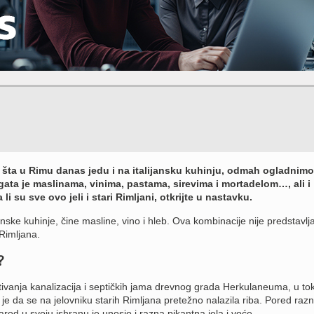
šta u Rimu danas jedu i na italijansku kuhinju, odmah ogladnimo
gata je maslinama, vinima, pastama, sirevima i mortadelom…, ali i
i su sve ovo jeli i stari Rimljani, otkrijte u nastavku.
ke kuhinje, čine masline, vino i hleb. Ova kombinacije nije predstavlja
Rimljana.
?
ivanja kanalizacija i septičkih jama drevnog grada Herkulaneuma, u to
je da se na jelovniku starih Rimljana pretežno nalazila riba. Pored razn
narod u svoju ishranu je unosio i razna pikantna jela i voće.