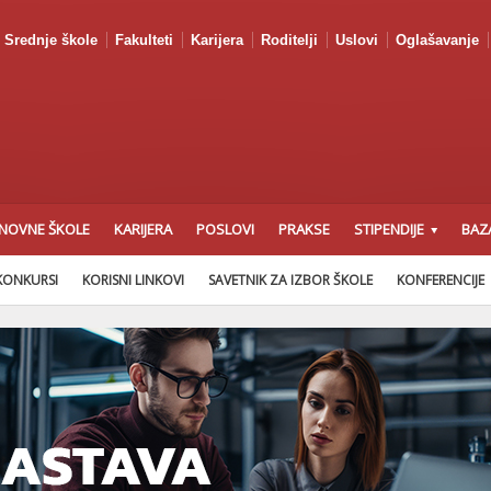
Srednje škole
Fakulteti
Karijera
Roditelji
Uslovi
Oglašavanje
NOVNE ŠKOLE
KARIJERA
POSLOVI
PRAKSE
STIPENDIJE
BAZ
KONKURSI
KORISNI LINKOVI
SAVETNIK ZA IZBOR ŠKOLE
KONFERENCIJE