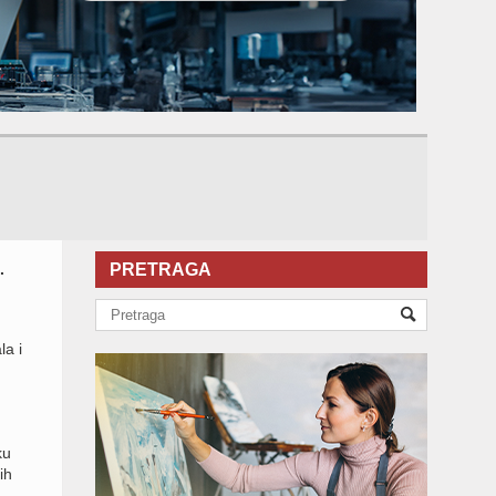
.
PRETRAGA
la i
ku
ih