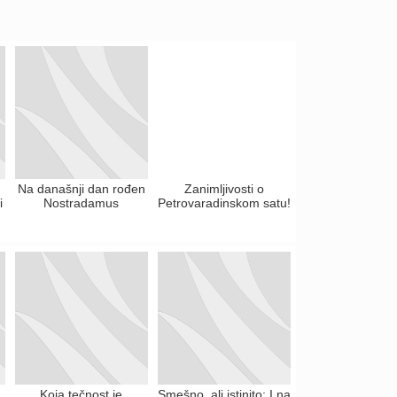
Na današnji dan rođen
Zanimljivosti o
i
Nostradamus
Petrovaradinskom satu!
Koja tečnost je
Smešno, ali istinito: I na