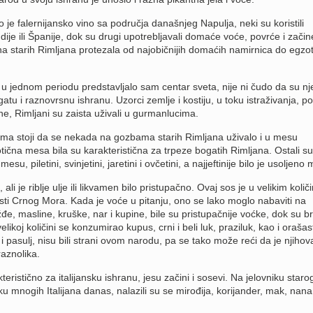
 je falernijansko vino sa područja današnjeg Napulja, neki su koristili
dije ili Španije, dok su drugi upotrebljavali domaće voće, povrće i zači
a starih Rimljana protezala od najobičnijih domaćih namirnica do egzot
u jednom periodu predstavljalo sam centar sveta, nije ni čudo da su nj
gatu i raznovrsnu ishranu. Uzorci zemlje i kostiju, u toku istraživanja, po
ne, Rimljani su zaista uživali u gurmanlucima.
jima stoji da se nekada na gozbama starih Rimljana uživalo i u mesu
ična mesa bila su karakteristična za trpeze bogatih Rimljana. Ostali su
esu, piletini, svinjetini, jaretini i ovčetini, a najjeftinije bilo je usoljeno
 ali je riblje ulje ili likvamen bilo pristupačno. Ovaj sos je u velikim koli
asti Crnog Mora. Kada je voće u pitanju, ono se lako moglo nabaviti na
đe, masline, kruške, nar i kupine, bile su pristupačnije voćke, dok su b
ikoj količini se konzumirao kupus, crni i beli luk, praziluk, kao i orašast
a i pasulj, nisu bili strani ovom narodu, pa se tako može reći da je njihov
raznolika.
eristično za italijansku ishranu, jesu začini i sosevi. Na jelovniku staro
ku mnogih Italijana danas, nalazili su se mirođija, korijander, mak, nana