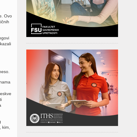
ne. Ovo
ičnih
egovi
kazali
 meso.
činama
reskve
i
a
g
, kim,