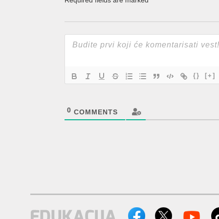
Required fields are marked
*
{}
[+]
0
COMMENTS