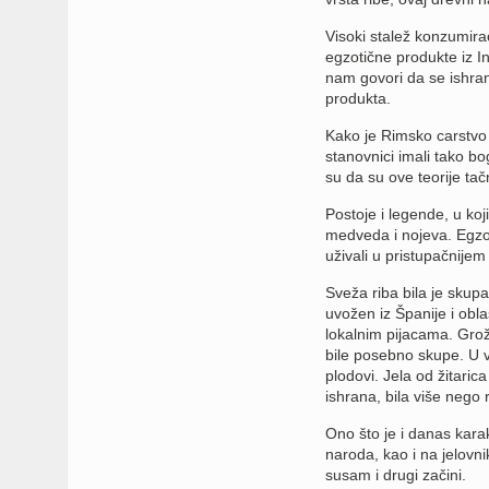
Visoki stalež konzumirao
egzotične produkte iz In
nam govori da se ishran
produkta.
Kako je Rimsko carstvo 
stanovnici imali tako bo
su da su ove teorije tač
Postoje i legende, u ko
medveda i nojeva. Egzot
uživali u pristupačnijem m
Sveža riba bila je skupa,
uvožen iz Španije i obl
lokalnim pijacama. Grož
bile posebno skupe. U vel
plodovi. Jela od žitaric
ishrana, bila više nego 
Ono što je i danas karakt
naroda, kao i na jelovni
susam i drugi začini.