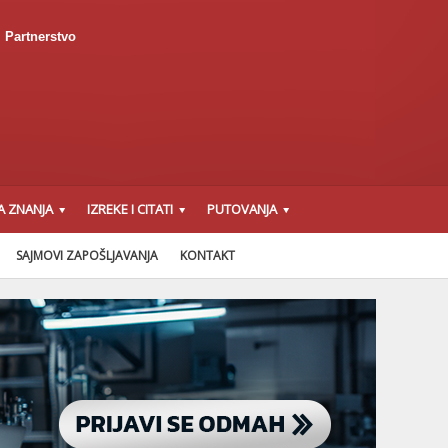
Partnerstvo
A ZNANJA
IZREKE I CITATI
PUTOVANJA
SAJMOVI ZAPOŠLJAVANJA
KONTAKT