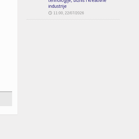
tehnologije, biznis i kreativne
industrije
11:00, 22/07/2026
🕔