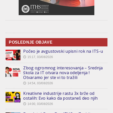
POSLEDNJE OBJAVE
Počeo je avgustovski upisni rok na ITS-u
15:17, 03/08/2026
🕔
Zbog ogromnog interesovanja – Srednja
škola za IT otvara nova odeljenja !
Otvaramo jer ste vi to tražili
14:54, 03/08/2026
🕔
Kreativne industrije rastu 3x brže od
ostalih: Evo kako da postaneš deo njih
14:00, 03/08/2026
🕔