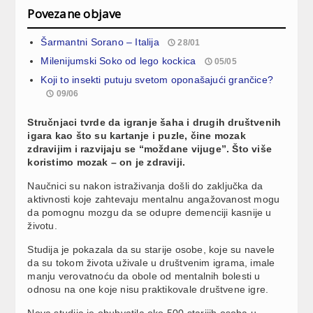
Povezane objave
Šarmantni Sorano – Italija
28/01
Milenijumski Soko od lego kockica
05/05
Koji to insekti putuju svetom oponašajući grančice?
09/06
Stručnjaci tvrde da igranje šaha i drugih društvenih
igara kao što su kartanje i puzle, čine mozak
zdravijim i razvijaju se “moždane vijuge”. Što više
koristimo mozak – on je zdraviji.
Naučnici su nakon istraživanja došli do zaključka da
aktivnosti koje zahtevaju mentalnu angažovanost mogu
da pomognu mozgu da se odupre demenciji kasnije u
životu.
Studija je pokazala da su starije osobe, koje su navele
da su tokom života uživale u društvenim igrama, imale
manju verovatnoću da obole od mentalnih bolesti u
odnosu na one koje nisu praktikovale društvene igre.
Nova studija je obuhvatila oko 500 starijih osoba u