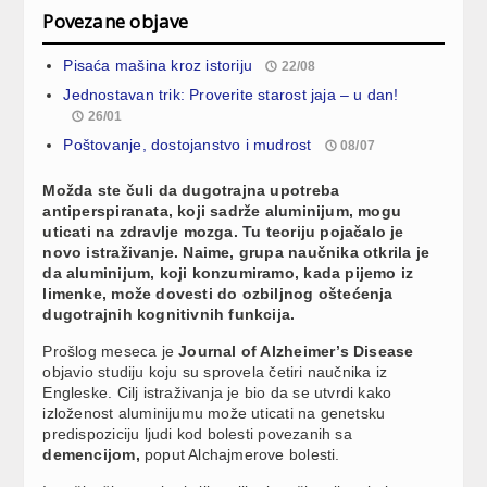
Povezane objave
Pisaća mašina kroz istoriju
22/08
Jednostavan trik: Proverite starost jaja – u dan!
26/01
Poštovanje, dostojanstvo i mudrost
08/07
Možda ste čuli da dugotrajna upotreba
antiperspiranata, koji sadrže aluminijum, mogu
uticati na zdravlje mozga. Tu teoriju pojačalo je
novo istraživanje. Naime, grupa naučnika otkrila je
da aluminijum, koji konzumiramo, kada pijemo iz
limenke, može dovesti do ozbiljnog oštećenja
dugotrajnih kognitivnih funkcija.
Prošlog meseca je
Journal of Alzheimer’s Disease
objavio studiju koju su sprovela četiri naučnika iz
Engleske. Cilj istraživanja je bio da se utvrdi kako
izloženost aluminijumu može uticati na genetsku
predispoziciju ljudi kod bolesti povezanih sa
demencijom,
poput Alchajmerove bolesti.