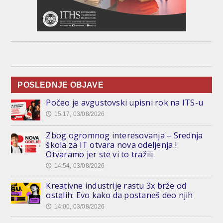
POSLEDNJE OBJAVE
Počeo je avgustovski upisni rok na ITS-u
15:17, 03/08/2026
🕔
Zbog ogromnog interesovanja – Srednja
škola za IT otvara nova odeljenja !
Otvaramo jer ste vi to tražili
14:54, 03/08/2026
🕔
Kreativne industrije rastu 3x brže od
ostalih: Evo kako da postaneš deo njih
14:00, 03/08/2026
🕔