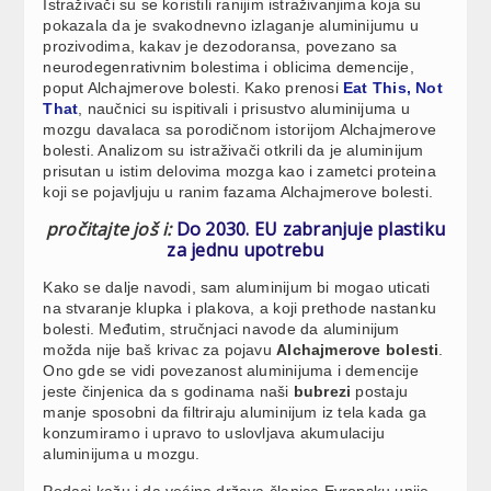
Istraživači su se koristili ranijim istraživanjima koja su
pokazala da je svakodnevno izlaganje aluminijumu u
prozivodima, kakav je dezodoransa, povezano sa
neurodegenrativnim bolestima i oblicima demencije,
poput Alchajmerove bolesti. Kako prenosi
Eat This, Not
That
, naučnici su ispitivali i prisustvo aluminijuma u ​​
mozgu davalaca sa porodičnom istorijom Alchajmerove
bolesti. Analizom su istraživači otkrili da je aluminijum
prisutan u istim delovima mozga kao i zametci proteina
koji se pojavljuju u ranim fazama Alchajmerove bolesti.
pročitajte još i:
Do 2030. EU zabranjuje plastiku
za jednu upotrebu
Kako se dalje navodi, sam aluminijum bi mogao uticati
na stvaranje klupka i plakova, a koji prethode nastanku
bolesti. Međutim, stručnjaci navode da aluminijum
možda nije baš krivac za pojavu
Alchajmerove bolesti
.
Ono gde se vidi povezanost aluminijuma i demencije
jeste činjenica da s godinama naši
bubrezi
postaju
manje sposobni da filtriraju aluminijum iz tela kada ga
konzumiramo i upravo to uslovljava akumulaciju
aluminijuma u ​​mozgu.
Podaci kažu i da većina država članica Evropsku unije