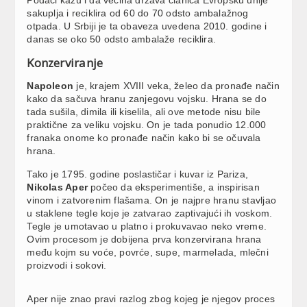
sakuplja i reciklira od 60 do 70 odsto ambalažnog
otpada. U Srbiji je ta obaveza uvedena 2010. godine i
danas se oko 50 odsto ambalaže reciklira.
Konzerviranje
Napoleon
je, krajem XVIII veka, želeo da pronađe način
kako da sačuva hranu zanjegovu vojsku. Hrana se do
tada sušila, dimila ili kiselila, ali ove metode nisu bile
praktične za veliku vojsku. On je tada ponudio 12.000
franaka onome ko pronađe način kako bi se očuvala
hrana.
Tako je 1795. godine poslastičar i kuvar iz Pariza,
Nikolas Aper
počeo da eksperimentiše, a inspirisan
vinom i zatvorenim flašama. On je najpre hranu stavljao
u staklene tegle koje je zatvarao zaptivajući ih voskom.
Tegle je umotavao u platno i prokuvavao neko vreme.
Ovim procesom je dobijena prva konzervirana hrana
među kojm su voće, povrće, supe, marmelada, mlečni
proizvodi i sokovi.
Aper nije znao pravi razlog zbog kojeg je njegov proces