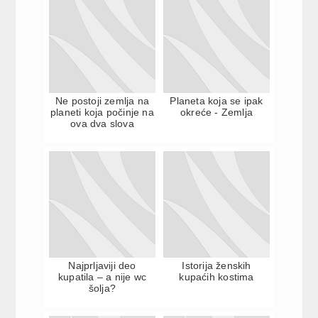
Ne postoji zemlja na
Planeta koja se ipak
planeti koja počinje na
okreće - Zemlja
ova dva slova
Najprljaviji deo
Istorija ženskih
kupatila – a nije wc
kupaćih kostima
šolja?