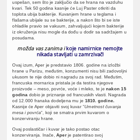
uspešan, sem što je zaključio da se hrana na vazduhu
kvari. Tek 50 godina kasnije će Luj Paster otkriti da
toplota ubija bakterije. Kuvanjem hrane u teglama i
flašama ubijale su se bakterije, a nakon što bi se iste
ohladile pravio se vakuum, zahvaljujući kojem bakterije
iz okruženja nisu mogle da dođu u dodir sa sadržajem u
posudama.
možda vas zanima i
koje namirnice nemojte
nikada stavljati u zamrzivač!
Ovaj izum, Aper je predstavio 1806. godine na izložbi
hrane u Parizu, međutim, konzumenti nisu bili zadovoljni
ukusom te nije dobio ni nagradu za svoj rad. Međutim,
francuska mornarica pristala je da testira njegove
proizvode – meso, povrće, voće i mleko, te je
nakon 15
godina
dobio je priznanje od francuskih vlasti. Nagrada
od 12.000 franaka dodeljena mu je
1810. godine.
Kasnije će Aper objaviti svoj kuvar “
Umetnost čuvanja
mesa i povrća
“, koji se smatra prvim kuvarom o
konzerviranju hrane.
Ovaj poslastičar i kuvar je tako postao otac
konzerviranja. Inače,
Aper
je patentirao svoj