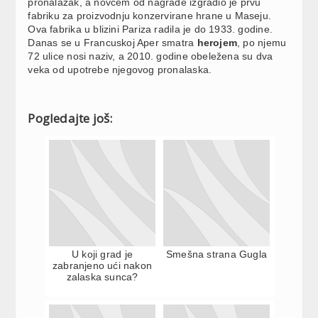
pronalazak, a novcem od nagrade izgradio je prvu
fabriku za proizvodnju konzervirane hrane u Maseju.
Ova fabrika u blizini Pariza radila je do 1933. godine.
Danas se u Francuskoj Aper smatra
herojem
, po njemu
72 ulice nosi naziv, a 2010. godine obeležena su dva
veka od upotrebe njegovog pronalaska.
Pogledajte još:
U koji grad je
Smešna strana Gugla
zabranjeno ući nakon
zalaska sunca?