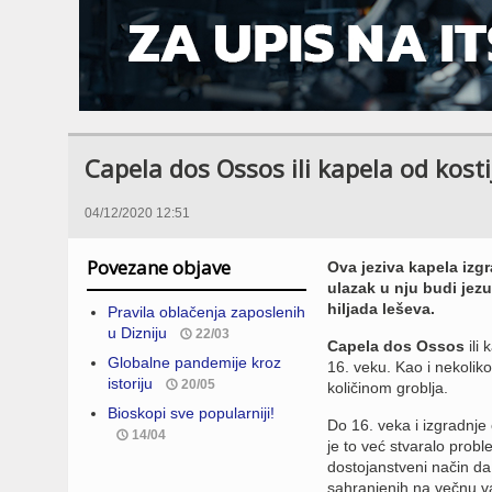
Capela dos Ossos ili kapela od kosti
04/12/2020 12:51
Povezane objave
Ova jeziva kapela izgr
ulazak u nju budi jezu
hiljada leševa.
Pravila oblačenja zaposlenih
u Dizniju
22/03
Capela dos Ossos
ili 
Globalne pandemije kroz
16. veku. Kao i nekoliko
istoriju
20/05
količinom groblja.
Bioskopi sve popularniji!
Do 16. veka i izgradnje
14/04
je to već stvaralo prob
dostojanstveni način da 
sahranjenih na večnu vat