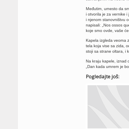
Međutim, umesto da smes
i otvorila je za vernike
i njenom stanovništvu od
napisali: „Nos ossos qu
koje smo ovde, vaše će
Kapela izgleda veoma z
tela koja vise sa zida,
stoji sa strane oltara, i
Na kraju kapele, iznad ol
„Dan kada umrem je bol
Pogledajte još: