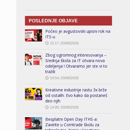
POSLEDNJE OBJAVE
Počeo je avgustovski upisni rok na
ITS-u
15:17, 03/08/2026
🕔
Zbog ogromnog interesovanja –
Srednja škola za IT otvara nova
odeljenja ! Otvaramo jer ste vi to
tražili
14:54, 03/08/2026
🕔
Kreativne industrije rastu 3x brže
od ostalih: Evo kako da postaneš
deo njih
14:00, 03/08/2026
🕔
Besplatni Open Day ITHS-a:
Zavirite u Comtrade školu za