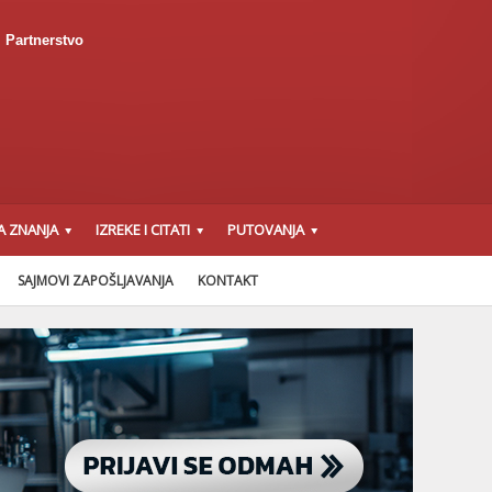
Partnerstvo
A ZNANJA
IZREKE I CITATI
PUTOVANJA
SAJMOVI ZAPOŠLJAVANJA
KONTAKT