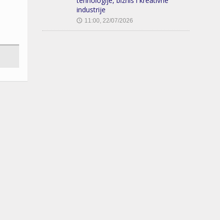
tehnologije, biznis i kreativne
industrije
11:00, 22/07/2026
🕔