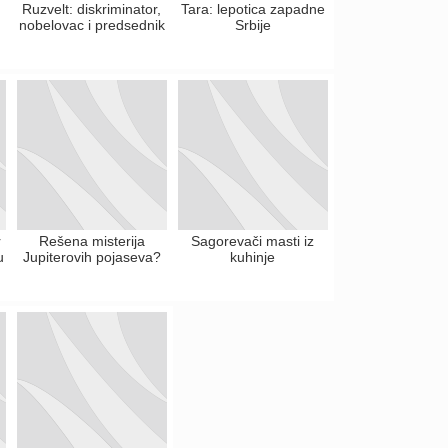
Ruzvelt: diskriminator,
Tara: lepotica zapadne
nobelovac i predsednik
Srbije
r
Rešena misterija
Sagorevači masti iz
u
Jupiterovih pojaseva?
kuhinje