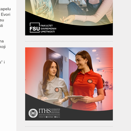
kapelu
 Evori
 su
ti
na
oji
“ i