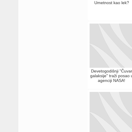
Umetnost kao lek?
Devetogodišnji "Čuva
galaksije" traži posao 
agenciji NASA!