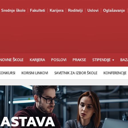
Srednje škole
Fakulteti
Karijera
Roditelji
Uslovi
Oglašavanje
NOVNE ŠKOLE
KARIJERA
POSLOVI
PRAKSE
STIPENDIJE
BAZ
KONKURSI
KORISNI LINKOVI
SAVETNIK ZA IZBOR ŠKOLE
KONFERENCIJE