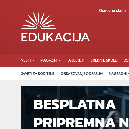
Osnovne škole
VESTI
MAGAZIN
FAKULTETI
SREDNJE ŠKOLE
OS
SAVETI ZA RODITELJE
OBRAZOVANJE ODRASLIH
NAGRADNI 