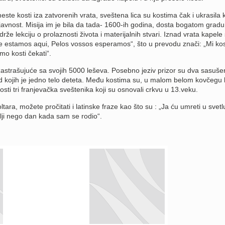
te kosti iza zatvorenih vrata, sveštena lica su kostima čak i ukrasila 
 i javnost. Misija im je bila da tada- 1600-ih godina, dosta bogatom gradu
rže lekciju o prolaznosti života i materijalnih stvari. Iznad vrata kapele
e estamos aqui, Pelos vossos esperamos“, što u prevodu znači: „Mi kos
mo kosti čekati“.
astrašujuće sa svojih 5000 leševa. Posebno jeziv prizor su dva sasuše
 od kojih je jedno telo deteta. Među kostima su, u malom belom kovčegu k
 kosti tri franjevačka sveštenika koji su osnovali crkvu u 13.veku.
tara, možete pročitati i latinske fraze kao što su : „Ja ću umreti u svetlu
ji nego dan kada sam se rodio“.