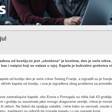
ju!
ađena od kostiju,to jest „ukrašena“ je kostima, deo je veće crkve,
 kao i natpisi koji se nalaze u njoj. Kapela je bukvalno grobnica v
kapela od kostiju deo je veće crkve Svetog Franje, a izgradili su je franje
 sličnih kapela od kostiju, i ova je izgrađena zbog problema sa preveli
 ove zastrašujuće kapele, oko Evora u Portugalu su nikla čak 43 groblja
lem i groblja su zauzimala jako mnogo dragocene zemlje, crkva je moral
ih ukloni. Ne želeći da spaljuju ostatke, i time kako su verovali, osude 
ru, sveštenici su odlučili da izgrade kapelu i u nju presele kosti.