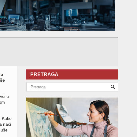
 a
PRETRAGA
iše
vci u
kom
. Kako
a naći
duše