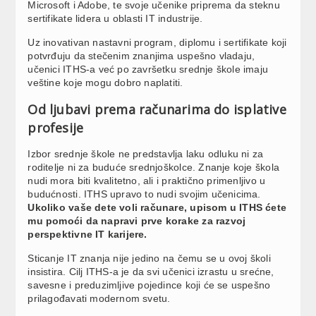
Microsoft i Adobe, te svoje učenike priprema da steknu
sertifikate lidera u oblasti IT industrije.
Uz inovativan nastavni program, diplomu i sertifikate koji
potvrđuju da stečenim znanjima uspešno vladaju,
učenici ITHS-a već po završetku srednje škole imaju
veštine koje mogu dobro naplatiti.
Od ljubavi prema računarima do isplative
profesije
Izbor srednje škole ne predstavlja laku odluku ni za
roditelje ni za buduće srednjoškolce. Znanje koje škola
nudi mora biti kvalitetno, ali i praktično primenljivo u
budućnosti. ITHS upravo to nudi svojim učenicima.
Ukoliko vaše dete voli računare, upisom u ITHS ćete
mu pomoći da napravi prve korake za razvoj
perspektivne IT karijere.
Sticanje IT znanja nije jedino na čemu se u ovoj školi
insistira. Cilj ITHS-a je da svi učenici izrastu u srećne,
savesne i preduzimljive pojedince koji će se uspešno
prilagođavati modernom svetu.