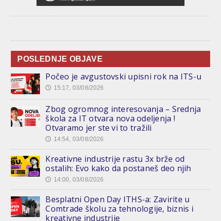
POSLEDNJE OBJAVE
Počeo je avgustovski upisni rok na ITS-u
15:17, 03/08/2026
🕔
Zbog ogromnog interesovanja – Srednja
škola za IT otvara nova odeljenja !
Otvaramo jer ste vi to tražili
14:54, 03/08/2026
🕔
Kreativne industrije rastu 3x brže od
ostalih: Evo kako da postaneš deo njih
14:00, 03/08/2026
🕔
Besplatni Open Day ITHS-a: Zavirite u
Comtrade školu za tehnologije, biznis i
kreativne industrije