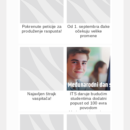
Pokrenute peticije za
Od 1. septembra đake
produženje raspusta!
očekuju velike
promene
Najavljen štrajk
ITS daruje budućim
vaspitača!
studentima dodatni
popust od 100 evra
povodom
Međunarodnog dana
studenata!