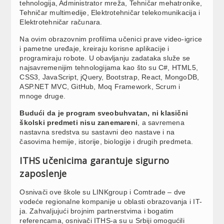
tehnologija, Administrator mreža, Tehničar mehatronike,
Tehničar multimedije, Elektrotehničar telekomunikacija i
Elektrotehničar računara.
Na ovim obrazovnim profilima učenici prave video-igrice
i pametne uređaje, kreiraju korisne aplikacije i
programiraju robote. U obavljanju zadataka služe se
najsavremenijim tehnologijama kao što su C#, HTML5,
CSS3, JavaScript, jQuery, Bootstrap, React, MongoDB,
ASP.NET MVC, GitHub, Moq Framework, Scrum i
mnoge druge.
Budući da je program sveobuhvatan, ni klasični
školski predmeti nisu zanemareni
, a savremena
nastavna sredstva su sastavni deo nastave i na
časovima hemije, istorije, biologije i drugih predmeta.
ITHS učenicima garantuje sigurno
zaposlenje
Osnivači ove škole su LINKgroup i Comtrade – dve
vodeće regionalne kompanije u oblasti obrazovanja i IT-
ja. Zahvaljujući brojnim partnerstvima i bogatim
referencama, osnivači ITHS-a su u Srbiji omogućili