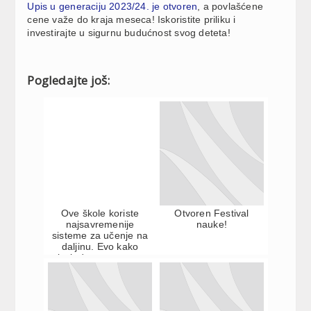
Upis u generaciju 2023/24. je otvoren
, a povlašćene
cene važe do kraja meseca! Iskoristite priliku i
investirajte u sigurnu budućnost svog deteta!
Pogledajte još:
Ove škole koriste
Otvoren Festival
najsavremenije
nauke!
sisteme za učenje na
daljinu. Evo kako
izgleda nastava na
njima u v...