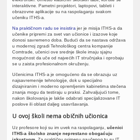
interaktivne. Pametni projektori, laptopovi, tableti i
obrazovne aplikacije su na raspolaganju svakom
učeniku ITHS-a.
Na praktičnom radu se insistira
jer je misija ITHS-a da
učenike pripremi za svet van učionice i izazove koje
donosi savremeno doba. Budući da se nastava održava
u modernoj zgradi Tehnološkog centra kompanije
Comtrade, učenici ove srednje škole imaju sjajnu
mogućnost da uče od najvećih IT stručnjaka i oprobaju
se u zaista profesionalnom okruženju.
Učenicima ITHS-a je omogućeno da se obrazuju uz
najsavremenije tehnologije, dok u specijalno
dizajniranim i moderno opremljenim kabinetima stečena
znanja mogu da testiraju u praksi. Zahvaljujući tome,
nakon školovanja je lakše odabrati specijalizovane IT
poslove ili oblast daljeg usavršavanja.
U ovoj školi nema običnih učionica
Uz profesore koji su im uvek na raspolaganju,
učenici
ITHS-a školsko znanje neprestano obogaćuju
iskustvom
. Za praktičnu primenu naučenog tu su IT