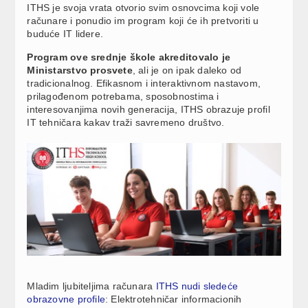
ITHS je svoja vrata otvorio svim osnovcima koji vole
računare i ponudio im program koji će ih pretvoriti u
buduće IT lidere.
Program ove srednje škole akreditovalo je
Ministarstvo prosvete
, ali je on ipak daleko od
tradicionalnog. Efikasnom i interaktivnom nastavom,
prilagođenom potrebama, sposobnostima i
interesovanjima novih generacija, ITHS obrazuje profil
IT tehničara kakav traži savremeno društvo.
Mladim ljubiteljima računara
ITHS nudi sledeće
obrazovne profile
: Elektrotehničar informacionih