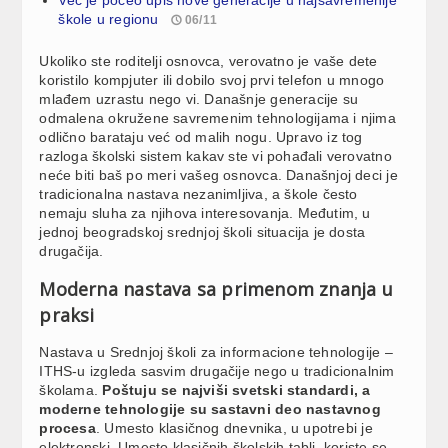
škole u regionu
06/11
Ukoliko ste roditelji osnovca, verovatno je vaše dete
koristilo kompjuter ili dobilo svoj prvi telefon u mnogo
mlađem uzrastu nego vi. Današnje generacije su
odmalena okružene savremenim tehnologijama i njima
odlično barataju već od malih nogu. Upravo iz tog
razloga školski sistem kakav ste vi pohađali verovatno
neće biti baš po meri vašeg osnovca. Današnjoj deci je
tradicionalna nastava nezanimljiva, a škole često
nemaju sluha za njihova interesovanja. Međutim, u
jednoj beogradskoj srednjoj školi situacija je dosta
drugačija.
Moderna nastava sa primenom znanja u
praksi
Nastava u Srednjoj školi za informacione tehnologije –
ITHS-u izgleda sasvim drugačije nego u tradicionalnim
školama.
Poštuju se najviši svetski standardi, a
moderne tehnologije su sastavni deo nastavnog
procesa
. Umesto klasičnog dnevnika, u upotrebi je
elektronski. Umesto klasičnih školskih tabli, koriste se