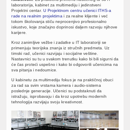
laboratorija, kabinet za multimediju i jedinstveni
Projektni centar.
U Projektnom centru učenici ITHS-a
rade na realnim projektima
i za realne klijente i već
tokom školovanja stiču neprocenjivo profesionalno
iskustvo, koje značajno doprinosi daljem razvoju njihove
karijere.
Kroz zanimljive vežbe i zadatke u IT laboratoriji se
primenjuju teorijska znanja iz stručnih predmeta. Uz
timski rad, učenici razvijaju i socijalne veštine.
Nastavnici su tu u svakom trenutku kako bi bili sigurni da
će čas proteći uspešno i kako bi odgovorili učenicima na
sva pitanja i nedoumice.
U kabinetu za multimediju fokus je na praktičnoj obuci
za rad sa svim vrstama kamera i audio-sistema
poslednje generacije. Učenici su podstaknuti da
istražuju, isprobavaju i da kroz upotrebu modernih
tehnologija razvijaju svoju kreativnost.