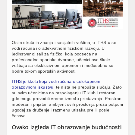
Osim stručnih znanja i socijalnih veština, u ITHS-u se
vodi računa i o adekvatnom fizičkom razvoju. U
jedinstvenoj sali za fizičko, koja podseća na
profesionalne sportske dvorane, učenici ove škole
vežbaju sa ekskluzivnom opremom i međusobno se
bodre tokom sportskih aktivnosti.
ITHS je škola koja vodi računa o celokupnom
obrazovnom iskustvu
, te ništa ne prepušta slučaju. Zato
su svim učenicima na raspolaganju IT klub i restoran,
gde mogu provoditi vreme između predavanja. Prostran,
moderan i prijatan ambijent ovih prostorija pruža potpuni
ugođaj za druženje i razmenu utisaka pre ili posle
časova.
Ovako izgleda IT obrazovanje budućnosti