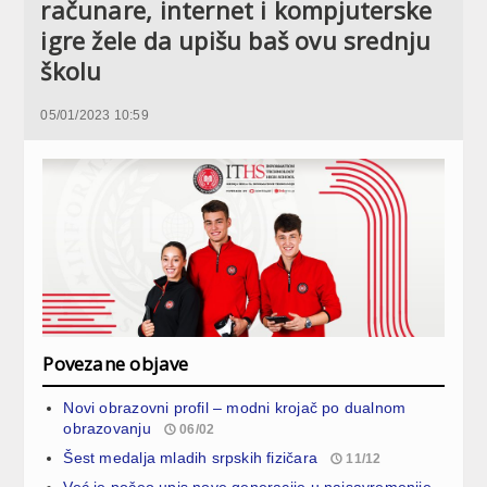
računare, internet i kompjuterske
igre žele da upišu baš ovu srednju
školu
05/01/2023 10:59
Povezane objave
Novi obrazovni profil – modni krojač po dualnom
obrazovanju
06/02
Šest medalja mladih srpskih fizičara
11/12
Već je počeo upis nove generacije u najsavremenije