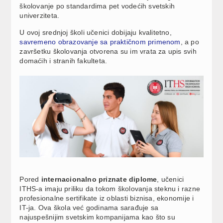
školovanje po standardima pet vodećih svetskih
univerziteta.
U ovoj srednjoj školi učenici dobijaju kvalitetno,
savremeno obrazovanje sa praktičnom primenom
, a po
završetku školovanja otvorena su im vrata za upis svih
domaćih i stranih fakulteta.
Pored
internacionalno priznate diplome
, učenici
ITHS-a imaju priliku da tokom školovanja steknu i razne
profesionalne sertifikate iz oblasti biznisa, ekonomije i
IT-ja. Ova škola već godinama sarađuje sa
najuspešnijim svetskim kompanijama kao što su