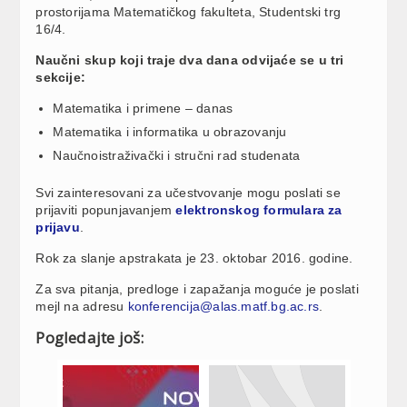
prostorijama Matematičkog fakulteta, Studentski trg
16/4.
Naučni skup koji traje dva dana odvijaće se u tri
sekcije:
Matematika i primene – danas
Matematika i informatika u obrazovanju
Naučnoistraživački i stručni rad studenata
Svi zainteresovani za učestvovanje mogu poslati se
prijaviti popunjavanjem
elektronskog formulara za
prijavu
.
Rok za slanje apstrakata je 23. oktobar 2016. godine.
Za sva pitanja, predloge i zapažanja moguće je poslati
mejl na adresu
konferencija@alas.matf.bg.ac.rs
.
Pogledajte još: