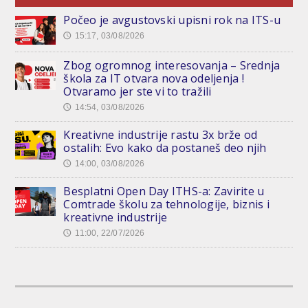
Počeo je avgustovski upisni rok na ITS-u
15:17, 03/08/2026
🕔
Zbog ogromnog interesovanja – Srednja
škola za IT otvara nova odeljenja !
Otvaramo jer ste vi to tražili
14:54, 03/08/2026
🕔
Kreativne industrije rastu 3x brže od
ostalih: Evo kako da postaneš deo njih
14:00, 03/08/2026
🕔
Besplatni Open Day ITHS-a: Zavirite u
Comtrade školu za tehnologije, biznis i
kreativne industrije
11:00, 22/07/2026
🕔