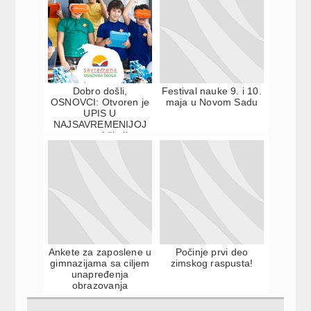
Dobro došli,
Festival nauke 9. i 10.
OSNOVCI: Otvoren je
maja u Novom Sadu
UPIS U
NAJSAVREMENIJOJ
osnovnoj školi u
regionu
Ankete za zaposlene u
Počinje prvi deo
gimnazijama sa ciljem
zimskog raspusta!
unapređenja
obrazovanja