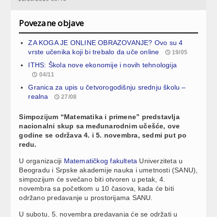
Povezane objave
ZA KOGA JE ONLINE OBRAZOVANJE? Ovo su 4
vrste učenika koji bi trebalo da uče online
19/05
ITHS: Škola nove ekonomije i novih tehnologija
04/11
Granica za upis u četvorogodišnju srednju školu –
realna
27/08
Simpozijum “Matematika i primene” predstavlja
nacionalni skup sa međunarodnim učešće, ove
godine se održava 4. i 5. novembra, sedmi put po
redu.
U organizaciji
Matematičkog fakulteta
Univerziteta u
Beogradu i Srpske akademije nauka i umetnosti (SANU),
simpozijum će svečano biti otvoren u petak, 4.
novembra sa početkom u 10 časova, kada će biti
održano predavanje u prostorijama SANU.
U subotu, 5. novembra predavanja će se održati u