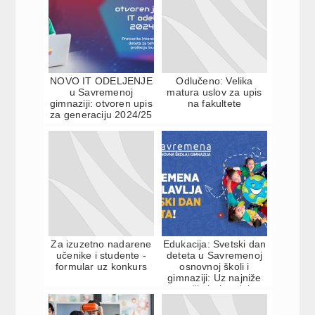
NOVO IT ODELJENJE
Odlučeno: Velika
u Savremenoj
matura uslov za upis
gimnaziji: otvoren upis
na fakultete
za generaciju 2024/25
Za izuzetno nadarene
Edukacija: Svetski dan
učenike i studente -
deteta u Savremenoj
formular uz konkurs
osnovnoj školi i
gimnaziji: Uz najniže
cene školarine dob...