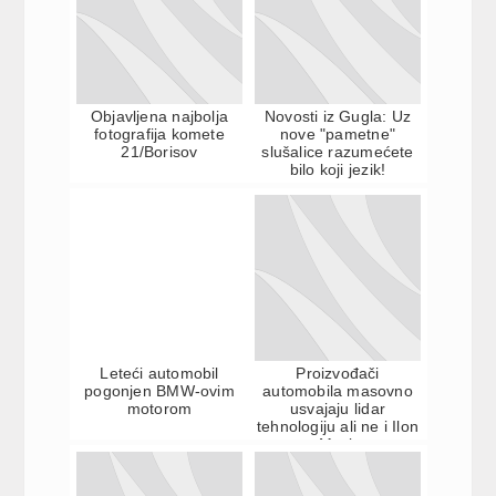
Objavljena najbolja
Novosti iz Gugla: Uz
fotografija komete
nove "pametne"
21/Borisov
slušalice razumećete
bilo koji jezik!
Leteći automobil
Proizvođači
pogonjen BMW-ovim
automobila masovno
motorom
usvajaju lidar
tehnologiju ali ne i Ilon
Mask