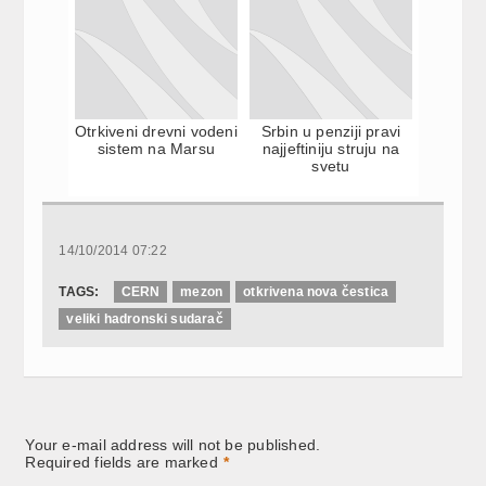
Otrkiveni drevni vodeni
Srbin u penziji pravi
sistem na Marsu
najjeftiniju struju na
svetu
14/10/2014 07:22
TAGS:
CERN
mezon
otkrivena nova čestica
veliki hadronski sudarač
Your e-mail address will not be published.
Required fields are marked
*