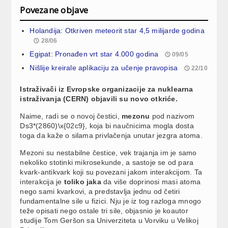
Povezane objave
Holandija: Otkriven meteorit star 4,5 milijarde godina
28/06
Egipat: Pronađen vrt star 4.000 godina
09/05
Nišlije kreirale aplikaciju za učenje pravopisa
22/10
Istraživači iz Evropske organizacije za nuklearna
istraživanja (CERN) objavili su novo otkriće.
Naime, radi se o novoj čestici,
mezonu
pod nazivom
Ds3*(2860)\x{02c9}, koja bi naučnicima mogla dosta
toga da kaže o silama privlačenja unutar jezgra atoma.
Mezoni su nestabilne čestice, vek trajanja im je samo
nekoliko stotinki mikrosekunde, a sastoje se od para
kvark-antikvark koji su povezani jakom interakcijom. Ta
interakcija je
toliko jaka
da više doprinosi masi atoma
nego sami kvarkovi, a predstavlja jednu od četiri
fundamentalne sile u fizici. Nju je iz tog razloga mnogo
teže opisati nego ostale tri sile, objasnio je koautor
studije Tom Geršon sa Univerziteta u Vorviku u Velikoj