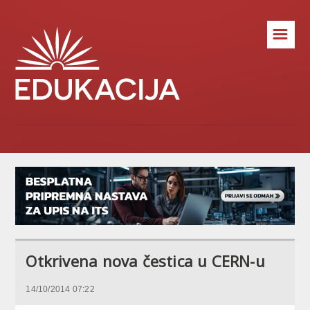
☰
Otkrivena nova čestica u CERN-u
14/10/2014 07:22