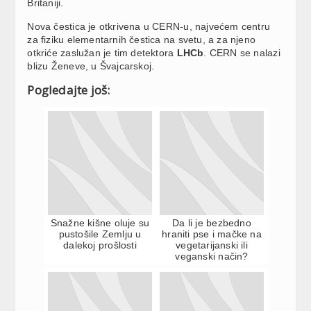
Britaniji.
Nova čestica je otkrivena u CERN-u, najvećem centru
za fiziku elementarnih čestica na svetu, a za njeno
otkriće zaslužan je tim detektora
LHCb
. CERN se nalazi
blizu Ženeve, u Švajcarskoj.
Pogledajte još:
Snažne kišne oluje su
Da li je bezbedno
pustošile Zemlju u
hraniti pse i mačke na
dalekoj prošlosti
vegetarijanski ili
veganski način?