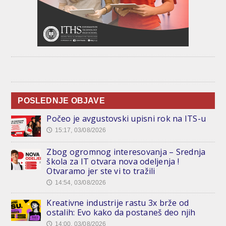
POSLEDNJE OBJAVE
Počeo je avgustovski upisni rok na ITS-u
15:17, 03/08/2026
🕔
Zbog ogromnog interesovanja – Srednja
škola za IT otvara nova odeljenja !
Otvaramo jer ste vi to tražili
14:54, 03/08/2026
🕔
Kreativne industrije rastu 3x brže od
ostalih: Evo kako da postaneš deo njih
14:00, 03/08/2026
🕔