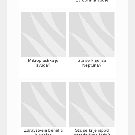
Mikroplastika je
Šta se krije iza
svuda?
Neptuna?
Zdravstveni benefiti
Šta se krije ispod
lubenice
antarktičkog leda?