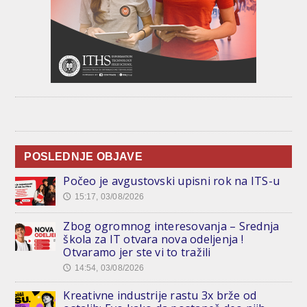
POSLEDNJE OBJAVE
Počeo je avgustovski upisni rok na ITS-u
15:17, 03/08/2026
🕔
Zbog ogromnog interesovanja – Srednja
škola za IT otvara nova odeljenja !
Otvaramo jer ste vi to tražili
14:54, 03/08/2026
🕔
Kreativne industrije rastu 3x brže od