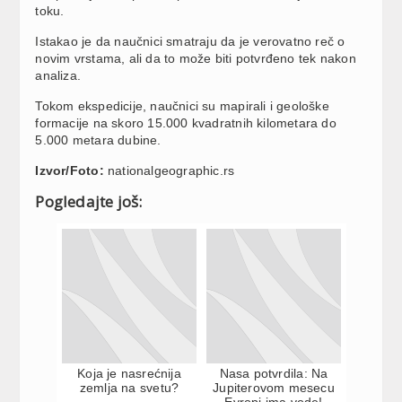
toku.
Istakao je da naučnici smatraju da je verovatno reč o
novim vrstama, ali da to može biti potvrđeno tek nakon
analiza.
Tokom ekspedicije, naučnici su mapirali i geološke
formacije na skoro 15.000 kvadratnih kilometara do
5.000 metara dubine.
Izvor/Foto:
nationalgeographic.rs
Pogledajte još:
Koja je nasrećnija
Nasa potvrdila: Na
zemlja na svetu?
Jupiterovom mesecu
Evropi ima vode!