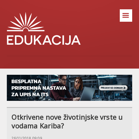
☰
Otkrivene nove životinjske vrste u
vodama Kariba?
26/11/2018 09:09