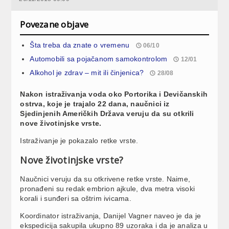
Povezane objave
Šta treba da znate o vremenu
06/10
Automobili sa pojačanom samokontrolom
12/01
Alkohol je zdrav – mit ili činjenica?
28/08
Nakon istraživanja voda oko Portorika i Devičanskih
ostrva, koje je trajalo 22 dana, naučnici iz
Sjedinjenih Američkih Država veruju da su otkrili
nove životinjske vrste.
Istraživanje je pokazalo retke vrste.
Nove životinjske vrste?
Naučnici veruju da su otkrivene retke vrste. Naime,
pronađeni su redak embrion ajkule, dva metra visoki
korali i sunđeri sa oštrim ivicama.
Koordinator istraživanja, Danijel Vagner naveo je da je
ekspedicija sakupila ukupno 89 uzoraka i da je analiza u