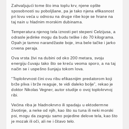
Zahvaljujući tome što ima toplu krv, njene opšte
sposobnosti su poboljšane, pa je tako njena efikasnost
pri lovu veća u odnosu na druge ribe koje se hrane na
taj nain u hladnim morskim dubinama.
Temperatura njenog tela iznosti pet stepeni Celzijusa, a
odrasle jedinke mogu da budu teške i do 70 kilograma.
Opah je tamno narandžaste boje, ima bele tačke i jarko
crvena peraja.
Ova vrsta živi na dubini od oko 200 metara, svoju
energiju čuvaju tako što se kreću veoma sporo, a na taj
način se i uspešno šunjaju tokom lova.
“Toplokrvnost čini ovu ribu efikasnijim predatorom koji
brže pliva i brže reaguje, te vidi daleko bolje”, rekao je
doktor Nikolas Vegner, autor studije o ovoj toplokrvnoj
ribi.
Većina riba je hladnokrvno ili spadaju u ektodermne
životinje, a neke od njih, kao što su tuna ili neki morski
psi, mogu da zagreju samo pojedine delove tela, kao što
je mozak ili oči, ali ne i čitavo telo.