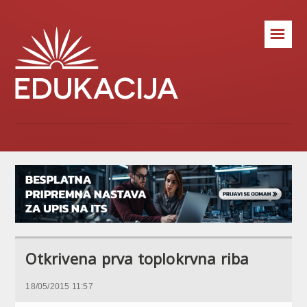
☰
Otkrivena prva toplokrvna riba
18/05/2015 11:57