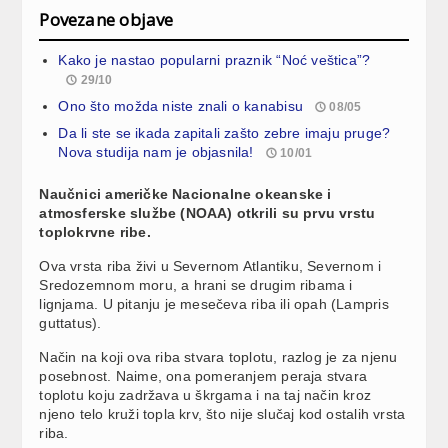
Povezane objave
Kako je nastao popularni praznik “Noć veštica”?
29/10
Ono što možda niste znali o kanabisu
08/05
Da li ste se ikada zapitali zašto zebre imaju pruge?
Nova studija nam je objasnila!
10/01
Naučnici američke Nacionalne okeanske i
atmosferske službe (NOAA) otkrili su prvu vrstu
toplokrvne ribe.
Ova vrsta riba živi u Severnom Atlantiku, Severnom i
Sredozemnom moru, a hrani se drugim ribama i
lignjama. U pitanju je mesečeva riba ili opah (Lampris
guttatus).
Način na koji ova riba stvara toplotu, razlog je za njenu
posebnost. Naime, ona pomeranjem peraja stvara
toplotu koju zadržava u škrgama i na taj način kroz
njeno telo kruži topla krv, što nije slučaj kod ostalih vrsta
riba.