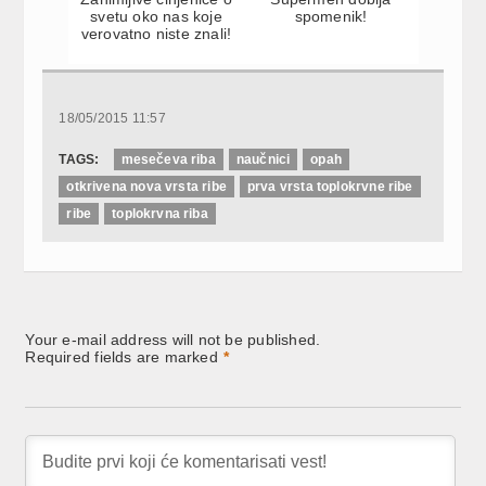
svetu oko nas koje
spomenik!
verovatno niste znali!
18/05/2015 11:57
TAGS:
mesečeva riba
naučnici
opah
otkrivena nova vrsta ribe
prva vrsta toplokrvne ribe
ribe
toplokrvna riba
Your e-mail address will not be published.
Required fields are marked
*