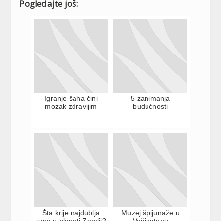
Pogledajte još:
Igranje šaha čini
5 zanimanja
mozak zdravijim
budućnosti
Šta krije najdublja
Muzej špijunaže u
rupa u planeti Zemlji?
Vašingtonu