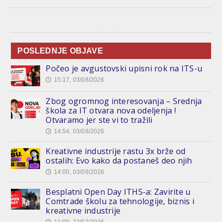
POSLEDNJE OBJAVE
Počeo je avgustovski upisni rok na ITS-u
15:17, 03/08/2026
🕔
Zbog ogromnog interesovanja – Srednja
škola za IT otvara nova odeljenja !
Otvaramo jer ste vi to tražili
14:54, 03/08/2026
🕔
Kreativne industrije rastu 3x brže od
ostalih: Evo kako da postaneš deo njih
14:00, 03/08/2026
🕔
Besplatni Open Day ITHS-a: Zavirite u
Comtrade školu za tehnologije, biznis i
kreativne industrije
11:00, 22/07/2026
🕔