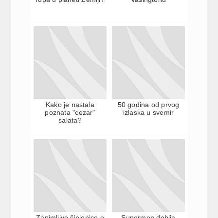
Kako je nastala
50 godina od prvog
poznata "cezar"
izlaska u svemir
salata?
Zanimljive činjenice o
Supermen dobija