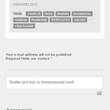
13/04/2022 12:51
TAGS:
Covid-19
Delta
imunitet
koronavirus
omikron
Pandemija
SARS-CoV-2
vakcine
virus korona
Your e-mail address will not be published.
Required fields are marked
*
0