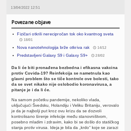
13/04/2022 12:51
Povezane objave
Fizičari otkrili nerecipročan tok oko kvantnog sveta
18/01
Nova nanotehnologija brže otkriva rak
14/12
Predstavljeni Galaxy S9 i Galaxy S9+
28/02
Da li će biti pronađena bezbedna i efikasna vakcina
protiv Covida-19? Reinfekcija se nametnula kao
glavni problem što se tiče kontrole ove bolesti, tako
da se svet nikako nije oslobodio koronavirusa, a
pitanje je i da li će.
Na samom početku pandemije, nekoliko vlada,
uključujući Švedsku, Holandiju i Veliku Britaniju, verovalo
je da je najbolji put kroz ovu krizu da se dozvoli
kontrolisano širenje infekcije među stanovništvom,
posebno mladim i zdravim, kako bi se došlo do statičkog
stanja protiv virusa. Ideja je bila da „krdo“ koje se zarazi