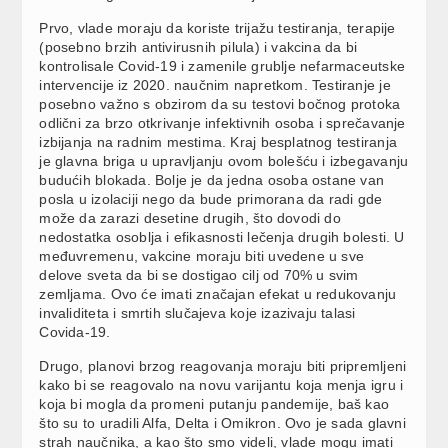
Prvo, vlade moraju da koriste trijažu testiranja, terapije
(posebno brzih antivirusnih pilula) i vakcina da bi
kontrolisale Covid-19 i zamenile grublje nefarmaceutske
intervencije iz 2020. naučnim napretkom. Testiranje je
posebno važno s obzirom da su testovi bočnog protoka
odlični za brzo otkrivanje infektivnih osoba i sprečavanje
izbijanja na radnim mestima. Kraj besplatnog testiranja
je glavna briga u upravljanju ovom bolešću i izbegavanju
budućih blokada. Bolje je da jedna osoba ostane van
posla u izolaciji nego da bude primorana da radi gde
može da zarazi desetine drugih, što dovodi do
nedostatka osoblja i efikasnosti lečenja drugih bolesti. U
međuvremenu, vakcine moraju biti uvedene u sve
delove sveta da bi se dostigao cilj od 70% u svim
zemljama. Ovo će imati značajan efekat u redukovanju
invaliditeta i smrtih slučajeva koje izazivaju talasi
Covida-19.
Drugo, planovi brzog reagovanja moraju biti pripremljeni
kako bi se reagovalo na novu varijantu koja menja igru i
koja bi mogla da promeni putanju pandemije, baš kao
što su to uradili Alfa, Delta i Omikron. Ovo je sada glavni
strah naučnika, a kao što smo videli, vlade mogu imati