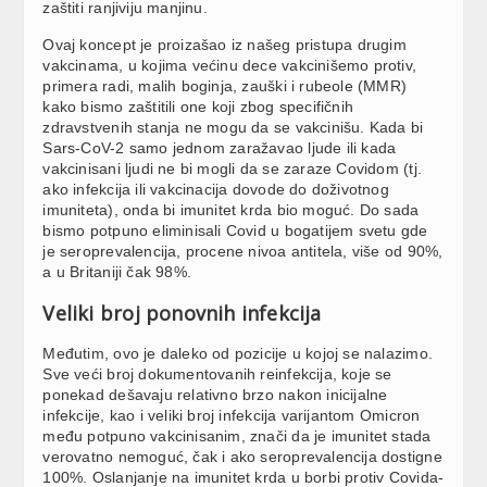
zaštiti ranjiviju manjinu.
Ovaj koncept je proizašao iz našeg pristupa drugim
vakcinama, u kojima većinu dece vakcinišemo protiv,
primera radi, malih boginja, zauški i rubeole (MMR)
kako bismo zaštitili one koji zbog specifičnih
zdravstvenih stanja ne mogu da se vakcinišu. Kada bi
Sars-CoV-2 samo jednom zaražavao ljude ili kada
vakcinisani ljudi ne bi mogli da se zaraze Covidom (tj.
ako infekcija ili vakcinacija dovode do doživotnog
imuniteta), onda bi imunitet krda bio moguć. Do sada
bismo potpuno eliminisali Covid u bogatijem svetu gde
je seroprevalencija, procene nivoa antitela, više od 90%,
a u Britaniji čak 98%.
Veliki broj ponovnih infekcija
Međutim, ovo je daleko od pozicije u kojoj se nalazimo.
Sve veći broj dokumentovanih reinfekcija, koje se
ponekad dešavaju relativno brzo nakon inicijalne
infekcije, kao i veliki broj infekcija varijantom Omicron
među potpuno vakcinisanim, znači da je imunitet stada
verovatno nemoguć, čak i ako seroprevalencija dostigne
100%. Oslanjanje na imunitet krda u borbi protiv Covida-