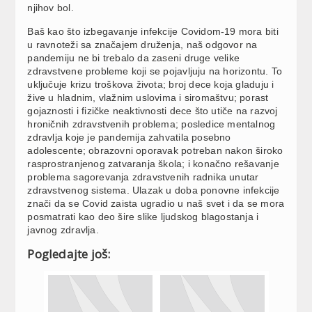
njihov bol.
Baš kao što izbegavanje infekcije Covidom-19 mora biti
u ravnoteži sa značajem druženja, naš odgovor na
pandemiju ne bi trebalo da zaseni druge velike
zdravstvene probleme koji se pojavljuju na horizontu. To
uključuje krizu troškova života; broj dece koja gladuju i
žive u hladnim, vlažnim uslovima i siromaštvu; porast
gojaznosti i fizičke neaktivnosti dece što utiče na razvoj
hroničnih zdravstvenih problema; posledice mentalnog
zdravlja koje je pandemija zahvatila posebno
adolescente; obrazovni oporavak potreban nakon široko
rasprostranjenog zatvaranja škola; i konačno rešavanje
problema sagorevanja zdravstvenih radnika unutar
zdravstvenog sistema. Ulazak u doba ponovne infekcije
znači da se Covid zaista ugradio u naš svet i da se mora
posmatrati kao deo šire slike ljudskog blagostanja i
javnog zdravlja.
Pogledajte još: