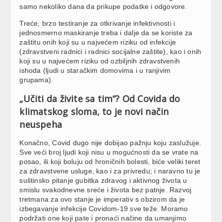
samo nekoliko dana da prikupe podatke i odgovore.
Treće, brzo testiranje za otkrivanje infektivnosti i
jednosmerno maskiranje treba i dalje da se koriste za
zaštitu onih koji su u najvećem riziku od infekcije
(zdravstveni radnici i radnici socijalne zaštite), kao i onih
koji su u najvećem riziku od ozbiljnih zdravstvenih
ishoda (ljudi u staračkim domovima i u ranjivim
grupama).
„Učiti da živite sa tim“? Od Covida do
klimatskog sloma, to je novi način
neuspeha
Konačno, Covid dugo nije dobijao pažnju koju zaslužuje.
Sve veći broj ljudi koji nisu u mogućnosti da se vrate na
posao, ili koji boluju od hroničnih bolesti, biće veliki teret
za zdravstvene usluge, kao i za privredu; i naravno tu je
suštinsko pitanje gubitka zdravog i aktivnog života u
smislu svakodnevne sreće i života bez patnje. Razvoj
tretmana za ovo stanje je imperativ s obzirom da je
izbegavanje infekcije Covidom-19 sve teže. Moramo
podržati one koji pate i pronaći načine da umanjimo