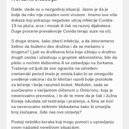
Dakle, vlade su u nezgodnoj situaciji. Jasno je da je
bolje da niko nije zaražen ovim virusom. Imamo sve više
dokaza koji pokazuju negativan uticaj infekcije Covida-
19 na pluća, srce i mozak ili čak na razvoj dijabetesa.
Duge procene prevalencije Covida teraju suze na oči.
S druge strane, kako izbeći infekciju, a da istovremeno
želimo da budemo deo društva i da se mešamo s
drugima? Ljudi su društvena bića koja uživaju u društvu
drugih osoba i učestvuju u grupnim aktivnostima, bilo da
plešu u noćnim klubovima ili se zabavljaju na žurkama.
Traženje od ljudi da ovo ograniče na određeni
vremenski period imalo je smisla kako bi se omogućilo
uvođenje vakcina i da bi kliničari razvili bolje protokole
za lečenje i bolje razumeli bolest. Međutim, sada se
suočavamo s varijantom oličenom u Omicronu, koja je
neverovatno prenosiva, i to do te mere da je čak i Južna
Koreja odustala od testiranja i praćenja, a Kina se bori
sa neverovatno striktnim blokadama kako bi smanjila
broj slučajeva. Gde nas ovo ostavlja?
Postoji nekoliko koraka koji mogu pomoći u upravljanju
ovom naizgled nerešivom situacijom.