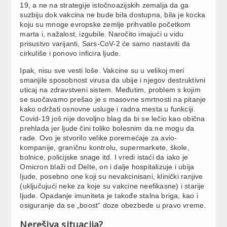
19, a ne na strategije istočnoazijskih zemalja da ga
suzbiju dok vakcina ne bude bila dostupna, bila je kocka
koju su mnoge evropske zemlje prihvatile početkom
marta i, nažalost, izgubile. Naročito imajući u vidu
prisustvo varijanti, Sars-CoV-2 će samo nastaviti da
cirkuliše i ponovo inficira ljude.
Ipak, nisu sve vesti loše. Vakcine su u velikoj meri
smanjile sposobnost virusa da ubije i njegov destruktivni
uticaj na zdravstveni sistem. Međutim, problem s kojim
se suočavamo prešao je s masovne smrtnosti na pitanje
kako održati osnovne usluge i radna mesta u funkciji.
Covid-19 još nije dovoljno blag da bi se lečio kao obična
prehlada jer ljude čini toliko bolesnim da ne mogu da
rade. Ovo je stvorilo velike poremećaje za avio-
kompanije, graničnu kontrolu, supermarkete, škole,
bolnice, policijske snage itd. I vredi istaći da iako je
Omicron blaži od Delte, on i dalje hospitalizuje i ubija
ljude, posebno one koji su nevakcinisani, klinički ranjive
(uključujući neke za koje su vakcine neefikasne) i starije
ljude. Opadanje imuniteta je takođe stalna briga, kao i
osiguranje da se „boost“ doze obezbede u pravo vreme.
Nerešiva situacija?