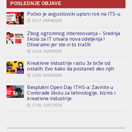
POSLEDNJE OBJAVE
Počeo je avgustovski upisni rok na ITS-u
15:17, 03/08/2026
🕔
Zbog ogromnog interesovanja – Srednja
škola za IT otvara nova odeljenja !
Otvaramo jer ste vi to tražili
14:54, 03/08/2026
🕔
Kreativne industrije rastu 3x brže od
ostalih: Evo kako da postaneš deo njih
14:00, 03/08/2026
🕔
Besplatni Open Day ITHS-a: Zavirite u
Comtrade školu za tehnologije, biznis i
kreativne industrije
11:00, 22/07/2026
🕔