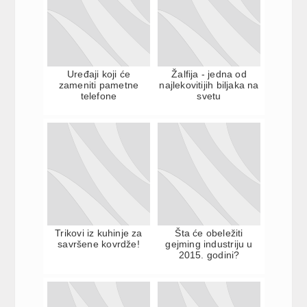
Uređaji koji će
Žalfija - jedna od
zameniti pametne
najlekovitijih biljaka na
telefone
svetu
Trikovi iz kuhinje za
Šta će obeležiti
savršene kovrdže!
gejming industriju u
2015. godini?