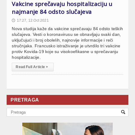
Vakcine sprečavaju hospitalizaciju u
najmanje 84 odsto slučajeva
17:27, 12.Oct 2021
🕔
Nova studija kaže da vakcine sprečavaju 84 odsto teških
slučajeva. Vesti o koronavirusu se obnavljaju svaki dan,
uključujući i broj obolelih, najnovije informacije i reči
stručnjaka. Francusko istraživanje je utvrdilo tri vakcine
protiv Kovida-19 koje su visokoefikasne u sprečavanju
hospitalizacije.
Read Full Article
▸
PRETRAGA