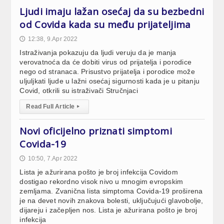
Ljudi imaju lažan osećaj da su bezbedni
od Covida kada su među prijateljima
12:38, 9.Apr 2022
🕔
Istraživanja pokazuju da ljudi veruju da je manja
verovatnoća da će dobiti virus od prijatelja i porodice
nego od stranaca. Prisustvo prijatelja i porodice može
uljuljkati ljude u lažni osećaj sigurnosti kada je u pitanju
Covid, otkrili su istraživači Stručnjaci
Read Full Article
▸
Novi oficijelno priznati simptomi
Covida-19
10:50, 7.Apr 2022
🕔
Lista je ažurirana pošto je broj infekcija Covidom
dostigao rekordno visok nivo u mnogim evropskim
zemljama. Zvanična lista simptoma Covida-19 proširena
je na devet novih znakova bolesti, uključujući glavobolje,
dijareju i začepljen nos. Lista je ažurirana pošto je broj
infekcija