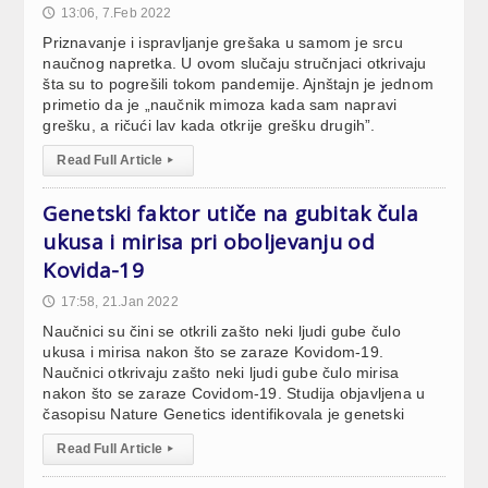
13:06, 7.Feb 2022
🕔
Priznavanje i ispravljanje grešaka u samom je srcu
naučnog napretka. U ovom slučaju stručnjaci otkrivaju
šta su to pogrešili tokom pandemije. Ajnštajn je jednom
primetio da je „naučnik mimoza kada sam napravi
grešku, a ričući lav kada otkrije grešku drugih”.
Read Full Article
▸
Genetski faktor utiče na gubitak čula
ukusa i mirisa pri oboljevanju od
Kovida-19
17:58, 21.Jan 2022
🕔
Naučnici su čini se otkrili zašto neki ljudi gube čulo
ukusa i mirisa nakon što se zaraze Kovidom-19.
Naučnici otkrivaju zašto neki ljudi gube čulo mirisa
nakon što se zaraze Covidom-19. Studija objavljena u
časopisu Nature Genetics identifikovala je genetski
Read Full Article
▸