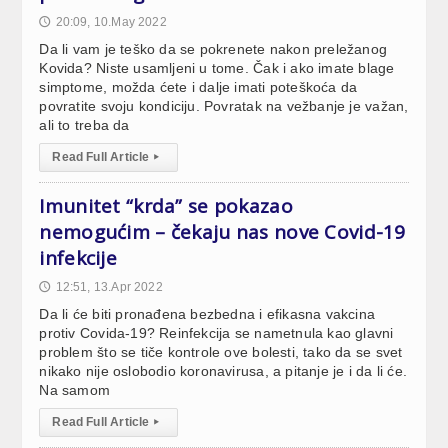
20:09, 10.May 2022
🕔
Da li vam je teško da se pokrenete nakon preležanog
Kovida? Niste usamljeni u tome. Čak i ako imate blage
simptome, možda ćete i dalje imati poteškoća da
povratite svoju kondiciju. Povratak na vežbanje je važan,
ali to treba da
Read Full Article
▸
Imunitet “krda” se pokazao
nemogućim – čekaju nas nove Covid-19
infekcije
12:51, 13.Apr 2022
🕔
Da li će biti pronađena bezbedna i efikasna vakcina
protiv Covida-19? Reinfekcija se nametnula kao glavni
problem što se tiče kontrole ove bolesti, tako da se svet
nikako nije oslobodio koronavirusa, a pitanje je i da li će.
Na samom
Read Full Article
▸