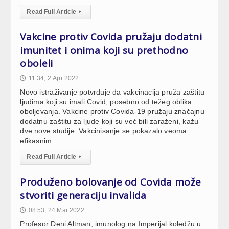
Read Full Article
▸
Vakcine protiv Covida pružaju dodatni
imunitet i onima koji su prethodno
oboleli
11:34, 2.Apr 2022
🕔
Novo istraživanje potvrđuje da vakcinacija pruža zaštitu
ljudima koji su imali Covid, posebno od težeg oblika
oboljevanja. Vakcine protiv Covida-19 pružaju značajnu
dodatnu zaštitu za ljude koji su već bili zaraženi, kažu
dve nove studije. Vakcinisanje se pokazalo veoma
efikasnim
Read Full Article
▸
Produženo bolovanje od Covida može
stvoriti generaciju invalida
08:53, 24.Mar 2022
🕔
Profesor Deni Altman, imunolog na Imperijal koledžu u