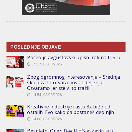
POSLEDNJE OBJAVE
Počeo je avgustovski upisni rok na ITS-u
15:17, 03/08/2026
🕔
Zbog ogromnog interesovanja – Srednja
škola za IT otvara nova odeljenja !
Otvaramo jer ste vi to tražili
14:54, 03/08/2026
🕔
Kreativne industrije rastu 3x brže od
ostalih: Evo kako da postaneš deo njih
14:00, 03/08/2026
🕔
Besplatni Open Day ITHS-a: Zavirite u