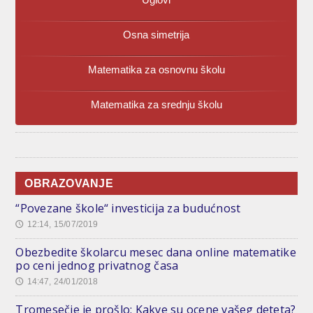
Osna simetrija
Matematika za osnovnu školu
Matematika za srednju školu
OBRAZOVANJE
“Povezane škole“ investicija za budućnost
12:14, 15/07/2019
🕔
Obezbedite školarcu mesec dana online matematike
po ceni jednog privatnog časa
14:47, 24/01/2018
🕔
Tromesečje je prošlo: Kakve su ocene vašeg deteta?