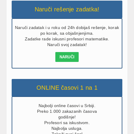
Naruči rešenje zadatka!
Naruči zadatak i u roku od 24h dobijaš rešenje, korak
po korak, sa objašnjenjima.
Zadatke rade iskusni profesori matematike.
Naruči svoj zadatak!
NARUČI
ONLINE časovi 1 na 1
Najbolji online časovi u Srbiji.
Preko 1.000 zakazanih časova
godišnje!
Profesori sa iskustvom.
Najbolja usluga.