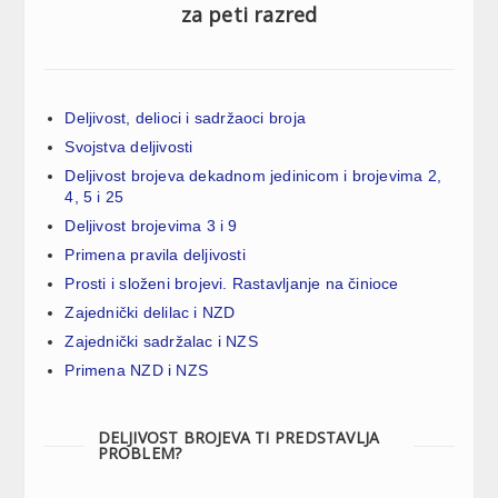
za peti razred
Deljivost, delioci i sadržaoci broja
Svojstva deljivosti
Deljivost brojeva dekadnom jedinicom i brojevima 2,
4, 5 i 25
Deljivost brojevima 3 i 9
Primena pravila deljivosti
Prosti i složeni brojevi. Rastavljanje na činioce
Zajednički delilac i NZD
Zajednički sadržalac i NZS
Primena NZD i NZS
DELJIVOST BROJEVA TI PREDSTAVLJA
PROBLEM?