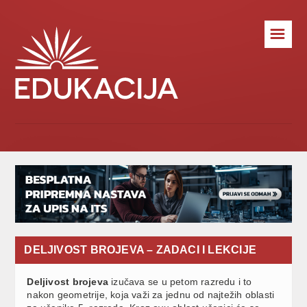
☰
DELJIVOST BROJEVA – ZADACI I LEKCIJE
Deljivost brojeva
izučava se u petom razredu i to
nakon geometrije, koja važi za jednu od najtežih oblasti