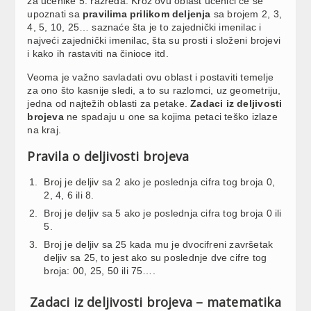
za učenike 5. razreda. Kroz ovu oblast učenici će se
upoznati sa
pravilima prilikom deljenja
sa brojem 2, 3,
4, 5, 10, 25… saznaće šta je to zajednički imenilac i
najveći zajednički imenilac, šta su prosti i složeni brojevi
i kako ih rastaviti na činioce itd.
Veoma je važno savladati ovu oblast i postaviti temelje
za ono što kasnije sledi, a to su razlomci, uz geometriju,
jedna od najtežih oblasti za petake.
Zadaci iz deljivosti
brojeva
ne spadaju u one sa kojima petaci teško izlaze
na kraj.
Pravila o deljivosti brojeva
Broj je deljiv sa 2 ako je poslednja cifra tog broja 0,
2, 4, 6 ili 8.
Broj je deljiv sa 5 ako je poslednja cifra tog broja 0 ili
5.
Broj je deljiv sa 25 kada mu je dvocifreni završetak
deljiv sa 25, to jest ako su poslednje dve cifre tog
broja: 00, 25, 50 ili 75….
Zadaci iz deljivosti brojeva – matematika