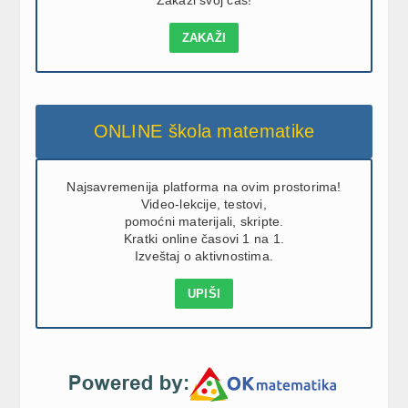
Zakaži svoj čas!
ZAKAŽI
ONLINE škola matematike
Najsavremenija platforma na ovim prostorima!
Video-lekcije, testovi,
pomoćni materijali, skripte.
Kratki online časovi 1 na 1.
Izveštaj o aktivnostima.
UPIŠI