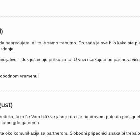
l)
 napredujete, ali to je samo trenutno. Do sada je sve bilo kako ste plan
uzdanja.
cijativu – dok još imaju priliku za to. U vezi očekujete od partnera više
u slobodnom vremenu!
gust)
edelja, tako će Vam biti sve jasnije da ste na pravom putu da postigne
lem tamo gde ga nema.
ite oko komunikacija sa partnerom. Slobodni pripadnici znaka bi trebal