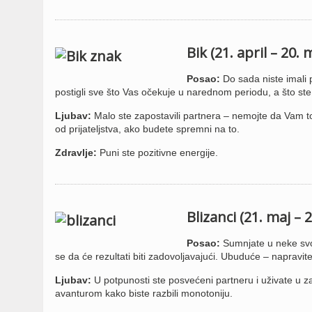
Bik (21. april – 20. 
Posao:
Do sada niste imali 
postigli sve što Vas očekuje u narednom periodu, a što ste
Ljubav:
Malo ste zapostavili partnera – nemojte da Vam t
od prijateljstva, ako budete spremni na to.
Zdravlje:
Puni ste pozitivne energije.
Blizanci (21. maj – 2
Posao:
Sumnjate u neke svoj
se da će rezultati biti zadovoljavajući. Ubuduće – napravite 
Ljubav:
U potpunosti ste posvećeni partneru i uživate u 
avanturom kako biste razbili monotoniju.