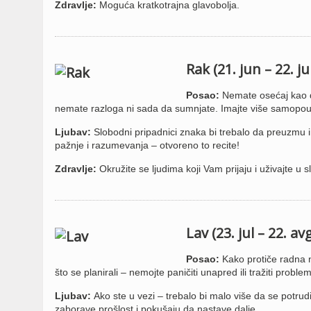
Zdravlje:
Moguća kratkotrajna glavobolja.
Rak (21. jun – 22. ju
Posao:
Nemate osećaj kao da
nemate razloga ni sada da sumnjate. Imajte više samopo
Ljubav:
Slobodni pripadnici znaka bi trebalo da preuzmu ini
pažnje i razumevanja – otvoreno to recite!
Zdravlje:
Okružite se ljudima koji Vam prijaju i uživajte 
Lav (23. jul – 22. av
Posao:
Kako protiče radna n
što se planirali – nemojte paničiti unapred ili tražiti prob
Ljubav:
Ako ste u vezi – trebalo bi malo više da se potrud
zaborave prošlost i pokušaju da nastave dalje.