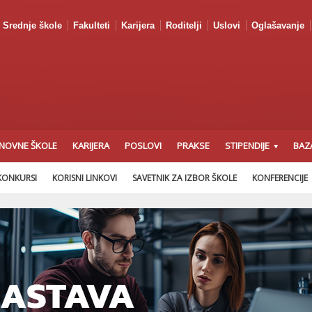
Srednje škole
Fakulteti
Karijera
Roditelji
Uslovi
Oglašavanje
NOVNE ŠKOLE
KARIJERA
POSLOVI
PRAKSE
STIPENDIJE
BAZ
KONKURSI
KORISNI LINKOVI
SAVETNIK ZA IZBOR ŠKOLE
KONFERENCIJE