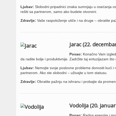
Ljubav:
Slobodni pripadnici znaka sumnjaju u osećanja osob
rešiti sa partnerom, samo ako budete otvoreni.
Zdravlje:
Vaše raspoloženje utiče i na druge – obratite paž
Jarac (22. decembar
Posao:
Konačno Vam izgleda 
da radite bolje i produktivnije. Zadržite taj entuzijazam št
Ljubav:
Nemojte svoje poslovne probleme donositi kući i n
partnerom. Ako ste slobodni – uživajte u tom statusu.
Zdravlje:
Obratite pažnju na ishranu i probajte da promeni
Vodolija (20. januar
Posao:
Radna energija i mo