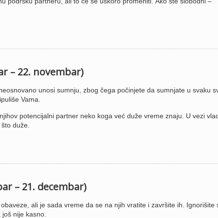
u podršku partneru, ali to će se uskoro promeniti. Ako ste slobodni –
bar – 22. novembar)
osnovano unosi sumnju, zbog čega počinjete da sumnjate u svaku s
nipuliše Vama.
njihov potencijalni partner neko koga već duže vreme znaju. U vezi vla
 što duže.
bar – 21. decembar)
obaveze, ali je sada vreme da se na njih vratite i završite ih. Ignorišite
 još nije kasno.