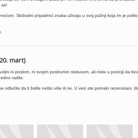
 se!
oćom. Slobodni pripadnici znaka uživaju u svoj pažnji koja im je poklo
e.
 20. mart)
ljni ni poslom, ni svojim poslovnim statusom, ali niste u poziciji da bira
vredno radite.
 odlučite da li želite nešto više ili ne. U vezi ste pomalo rezervisani, š