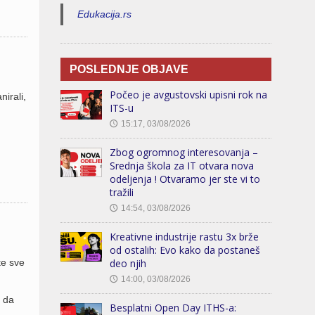
Edukacija.rs
POSLEDNJE OBJAVE
Počeo je avgustovski upisni rok na
irali,
ITS-u
15:17, 03/08/2026
🕔
Zbog ogromnog interesovanja –
Srednja škola za IT otvara nova
odeljenja ! Otvaramo jer ste vi to
tražili
14:54, 03/08/2026
🕔
Kreativne industrije rastu 3x brže
od ostalih: Evo kako da postaneš
te sve
deo njih
14:00, 03/08/2026
🕔
o da
Besplatni Open Day ITHS-a: