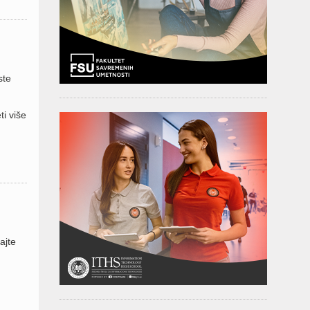
ste
i više
ajte