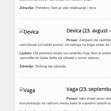
Zdravlje:
Potrebno Vam je više relaksacije i mira.
Devica (23. avgust 
Posao:
Zatrpani ste različi
ustručavati za tražite pomoć od nekoga za koga znate da V
Ljubav:
Od partnera imate svu podršku koja Vam je potrebn
razmislite do kada želite da uživate u ovom statusu.
Zdravlje:
Dobrog ste zdravlja.
Vaga (23. septemba
Posao:
Iako imate puno stva
koncentraciju na radnom mestu kako bi uspešno obavili svo