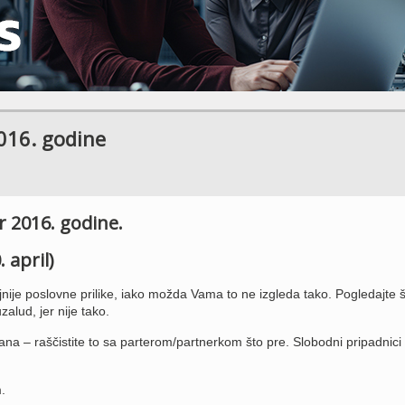
016. godine
 2016. godine.
 april)
ije poslovne prilike, iako možda Vama to ne izgleda tako. Pogledajte š
zalud, jer nije tako.
ana – raščistite to sa parterom/partnerkom što pre. Slobodni pripadnici
.