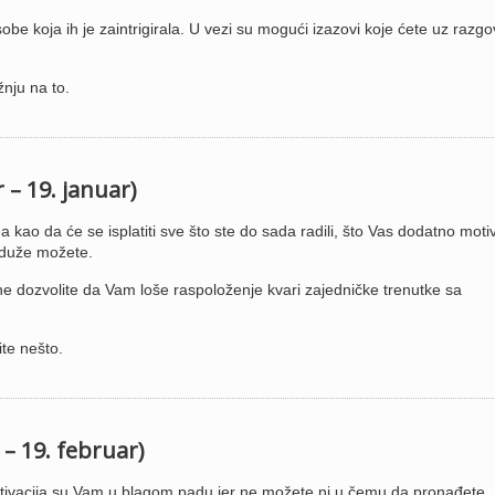
e koja ih je zaintrigirala. U vezi su mogući izazovi koje ćete uz razgo
nju na to.
 – 19. januar)
kao da će se isplatiti sve što ste do sada radili, što Vas dodatno moti
o duže možete.
e dozvolite da Vam loše raspoloženje kvari zajedničke trenutke sa
te nešto.
 – 19. februar)
tivacija su Vam u blagom padu jer ne možete ni u čemu da pronađete