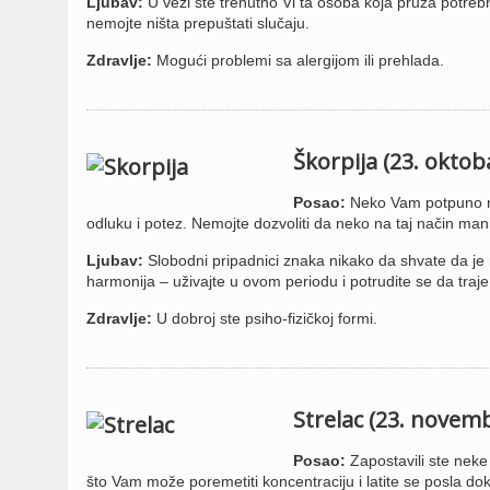
Ljubav:
U vezi ste trenutno Vi ta osoba koja pruža potrebn
nemojte ništa prepuštati slučaju.
Zdravlje:
Mogući problemi sa alergijom ili prehlada.
Škorpija (23. okto
Posao:
Neko Vam potpuno ne
odluku i potez. Nemojte dozvoliti da neko na taj način ma
Ljubav:
Slobodni pripadnici znaka nikako da shvate da je 
harmonija – uživajte u ovom periodu i potrudite se da traje
Zdravlje:
U dobroj ste psiho-fizičkoj formi.
Strelac (23. novem
Posao:
Zapostavili ste neke 
što Vam može poremetiti koncentraciju i latite se posla dok