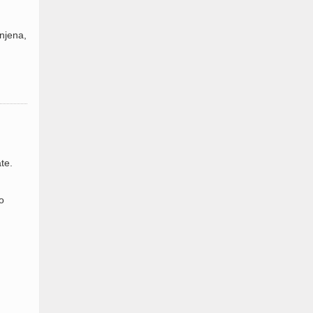
njena,
te.
to