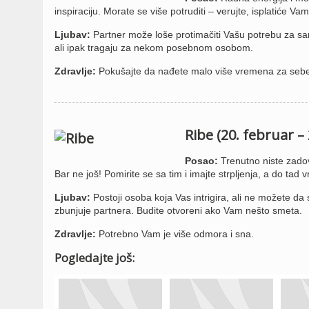
inspiraciju. Morate se više potruditi – verujte, isplatiće Vam
Ljubav:
Partner može loše protimačiti Vašu potrebu za sam
ali ipak tragaju za nekom posebnom osobom.
Zdravlje:
Pokušajte da nađete malo više vremena za seb
Ribe (20. februar –
Posao:
Trenutno niste zadovo
Bar ne još! Pomirite se sa tim i imajte strpljenja, a do tad 
Ljubav:
Postoji osoba koja Vas intrigira, ali ne možete da se
zbunjuje partnera. Budite otvoreni ako Vam nešto smeta.
Zdravlje:
Potrebno Vam je više odmora i sna.
Pogledajte još: