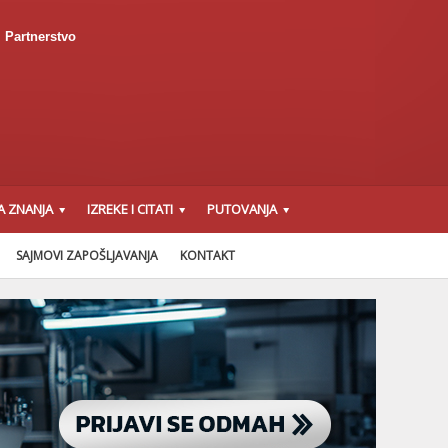
Partnerstvo
A ZNANJA
IZREKE I CITATI
PUTOVANJA
SAJMOVI ZAPOŠLJAVANJA
KONTAKT