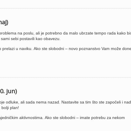
maj)
problema na poslu, ali je potrebno da malo ubrzate tempo rada kako bi
 sami sebi postavili kao obavezu.
o prelazi u naviku. Ako ste slobodni – novo poznanstvo Vam može donet
0. jun)
e odluke, ali sada nema nazad. Nastavite sa tim što ste započeli i nad
bolji plan!
zajedničkim aktivnostima. Ako ste slobodni – imate potrebu za nekom