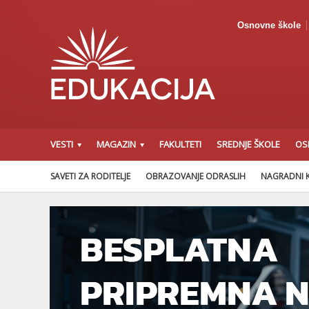
Osnovne škole
VESTI
MAGAZIN
FAKULTETI
SREDNJE ŠKOLE
OS
SAVETI ZA RODITELJE
OBRAZOVANJE ODRASLIH
NAGRADNI 