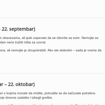
– 22. septembar)
tim obavezama, ali ipak uspevate da se izborite sa svim. Nemojte se
am neće tražiti ništa za uzvrat.
a, ali nemojte je zloupotrebiti. Ako ste slobodni – sada je vreme da
r – 22. oktobar)
ri o kojima morate da mislite, potrudite se da sačuvate potrebnu
je dnevne zadatke i izbegli greške.