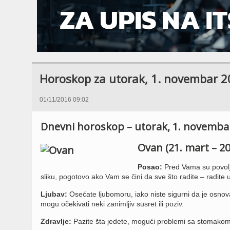
Horoskop za utorak, 1. novembar 2
01/11/2016 09:02
Dnevni horoskop – utorak, 1. novembar
Ovan (21. mart – 20.
Posao:
Pred Vama su povoljn
sliku, pogotovo ako Vam se čini da sve što radite – radite u
Ljubav:
Osećate ljubomoru, iako niste sigurni da je osnov
mogu očekivati neki zanimljiv susret ili poziv.
Zdravlje:
Pazite šta jedete, mogući problemi sa stomakom