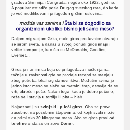
gradova Smirnija i Carigrada, negde oko 1922. godine.
A popularnost stiče posle Drugog svetskog rata, do kada
je već modifikovan i prilagođen grčkim uslovima.
možda vas zanima i
Šta bi se dogodilo sa
organizmom ukoliko bismo jeli samo meso?
Daljom migracijom Grka, male giros prodavnice otvaraju
se širom sveta, a danas u svojoj ponudi giros imaju i
velike kompanije, kao što su McDonalds, Goodies,
Everset…
Giros je namirnica koja se prilagođava mušterijama,
tačnije u zavisnosti gde se prodaje recepti se menjaju
zbog potreba lokalnog stanovništva. Međutim svima je
jedno isto: meso se slaže na metalni štap, ostavlja da se
vrti, okreće i peče. Nakon toga, kada je dobro pečeno,
reže se i stavlja u tortilju ili pita – hleb.
Najpoznatiji su
svinjski i pileći giros
. Oba se prave
zasebno, na posebnim štapovima, od kojih svaki može
da primi oko 30 kilograma mesa. Ako se giros pravi
od
teletine
onda se on zove
Doner
.