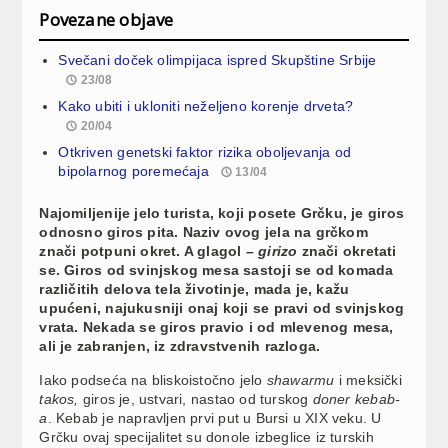
Povezane objave
Svečani doček olimpijaca ispred Skupštine Srbije
23/08
Kako ubiti i ukloniti neželjeno korenje drveta?
20/04
Otkriven genetski faktor rizika oboljevanja od
bipolarnog poremećaja
13/04
Najomiljenije jelo turista, koji posete Grčku, je giros
odnosno giros pita. Naziv ovog jela na grčkom
znači potpuni okret. A glagol –
girizo
znači okretati
se. Giros od svinjskog mesa sastoji se od komada
različitih delova tela životinje, mada je, kažu
upućeni, najukusniji onaj koji se pravi od svinjskog
vrata. Nekada se giros pravio i od mlevenog mesa,
ali je zabranjen, iz zdravstvenih razloga.
Iako podseća na bliskoistočno jelo
shawarmu
i meksički
takos,
giros je, ustvari, nastao od turskog
doner kebab-
a
. Kebab je napravljen prvi put u Bursi u XIX veku. U
Grčku ovaj specijalitet su donole izbeglice iz turskih