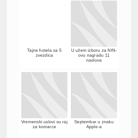
Tajne hotela sa 5
U užem izboru za NIN-
zvezdica
ovu nagradu 11
naslova
Vremenski uslovi su raj
Septembar u znaku
za komarce
Apple-a