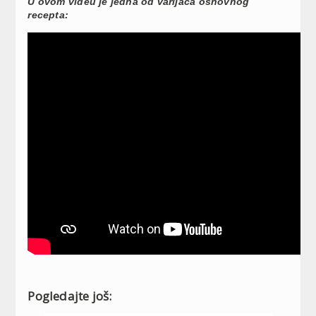
U ovom videu je jedna od varijaca osnovnog
recepta:
Pogledajte još: