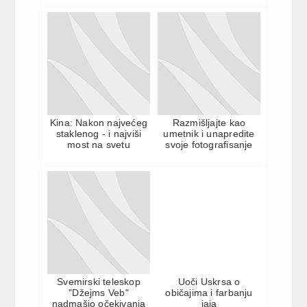
Kina: Nakon najvećeg
Razmišljajte kao
staklenog - i najviši
umetnik i unapredite
most na svetu
svoje fotografisanje
Svemirski teleskop
Uoči Uskrsa o
"Džejms Veb"
običajima i farbanju
nadmašio očekivanja
jaja