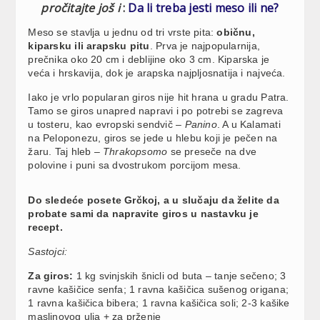
pročitajte još i
:
Da li treba jesti meso ili ne?
Meso se stavlja u jednu od tri vrste pita:
običnu,
kiparsku ili arapsku pitu
. Prva je najpopularnija,
prečnika oko 20 cm i deblijine oko 3 cm. Kiparska je
veća i hrskavija, dok je arapska najpljosnatija i najveća.
Iako je vrlo popularan giros nije hit hrana u gradu Patra.
Tamo se giros unapred napravi i po potrebi se zagreva
u tosteru, kao evropski sendvič –
Panino
. A u Kalamati
na Peloponezu, giros se jede u hlebu koji je pečen na
žaru. Taj hleb –
Thrakopsomo
se preseče na dve
polovine i puni sa dvostrukom porcijom mesa.
Do sledeće posete Grčkoj, a u slučaju da želite da
probate sami da napravite giros u nastavku je
recept.
Sastojci:
Za giros:
1 kg svinjskih šnicli od buta – tanje sečeno; 3
ravne kašičice senfa; 1 ravna kašičica sušenog origana;
1 ravna kašičica bibera; 1 ravna kašičica soli; 2-3 kašike
maslinovog ulja + za prženje