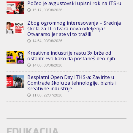
Počeo je avgustovski upisni rok na ITS-u
15:17, 03/08/2026
🕔
Zbog ogromnog interesovanja – Srednja
škola za IT otvara nova odeljenja !
Otvaramo jer ste vi to tražili
14:54, 03/08/2026
🕔
Kreativne industrije rastu 3x brže od
ostalih: Evo kako da postaneš deo njih
14:00, 03/08/2026
🕔
Besplatni Open Day ITHS-a: Zavirite u
Comtrade školu za tehnologije, biznis i
kreativne industrije
11:00, 22/07/2026
🕔