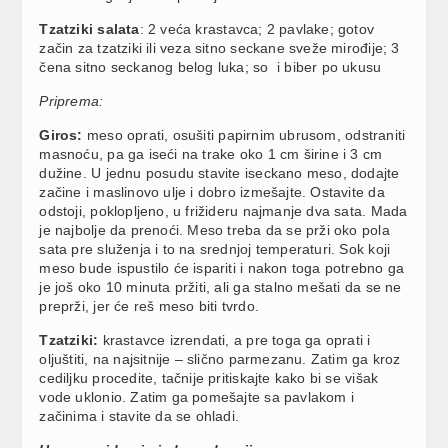
Tzatziki salata
: 2 veća krastavca; 2 pavlake; gotov
začin za tzatziki ili veza sitno seckane sveže mirođije; 3
čena sitno seckanog belog luka; so i biber po ukusu
Priprema:
Giros:
meso oprati, osušiti papirnim ubrusom, odstraniti
masnoću, pa ga iseći na trake oko 1 cm širine i 3 cm
dužine. U jednu posudu stavite iseckano meso, dodajte
začine i maslinovo ulje i dobro izmešajte. Ostavite da
odstoji, poklopljeno, u frižideru najmanje dva sata. Mada
je najbolje da prenoći. Meso treba da se prži oko pola
sata pre služenja i to na srednjoj temperaturi. Sok koji
meso bude ispustilo će ispariti i nakon toga potrebno ga
je još oko 10 minuta pržiti, ali ga stalno mešati da se ne
preprži, jer će reš meso biti tvrdo.
Tzatziki:
krastavce izrendati, a pre toga ga oprati i
oljuštiti, na najsitnije – slično parmezanu. Zatim ga kroz
cediljku procedite, tačnije pritiskajte kako bi se višak
vode uklonio. Zatim ga pomešajte sa pavlakom i
začinima i stavite da se ohladi.