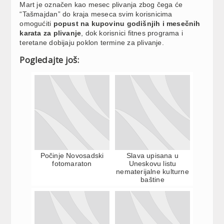
Mart je označen kao mesec plivanja zbog čega će
“Tašmajdan” do kraja meseca svim korisnicima
omogućiti
popust na kupovinu godišnjih i mesečnih
karata za plivanje
, dok korisnici fitnes programa i
teretane dobijaju poklon termine za plivanje.
Pogledajte još:
Počinje Novosadski
Slava upisana u
fotomaraton
Uneskovu listu
nematerijalne kulturne
baštine