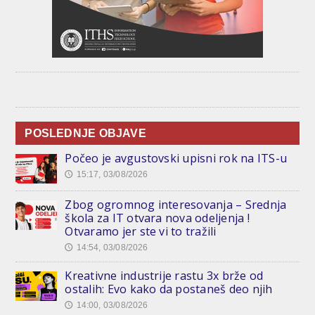
POSLEDNJE OBJAVE
Počeo je avgustovski upisni rok na ITS-u
15:17, 03/08/2026
🕔
Zbog ogromnog interesovanja – Srednja
škola za IT otvara nova odeljenja !
Otvaramo jer ste vi to tražili
14:54, 03/08/2026
🕔
Kreativne industrije rastu 3x brže od
ostalih: Evo kako da postaneš deo njih
14:00, 03/08/2026
🕔