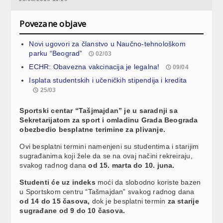
Povezane objave
Novi ugovori za članstvo u Naučno-tehnološkom
parku “Beograd”
02/03
ECHR: Obavezna vakcinacija je legalna!
09/04
Isplata studentskih i učeničkih stipendija i kredita
25/03
Sportski centar “Tašjmajdan” je u saradnji sa
Sekretarijatom za sport i omladinu Grada Beograda
obezbedio besplatne terimine za plivanje.
Ovi besplatni termini namenjeni su studentima i starijim
sugrađanima koji žele da se na ovaj načini rekreiraju,
svakog radnog dana
od 15. marta do 10. juna.
Studenti će uz indeks
moći da slobodno koriste bazen
u Sportskom centru “Tašmajdan” svakog radnog dana
od 14 do 15 časova,
dok je besplatni termin
za starije
sugrađane od 9 do 10 časova.