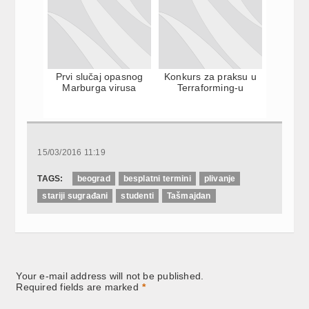
Prvi slučaj opasnog
Konkurs za praksu u
Marburga virusa
Terraforming-u
15/03/2016 11:19
TAGS:
beograd
besplatni termini
plivanje
stariji sugrađani
studenti
Tašmajdan
Your e-mail address will not be published.
Required fields are marked
*