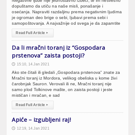
Negativne ljude nije jednostavno izbeći, te im nesvesno
dopuštamo da utiču na naše misli, ponašanje i
osećanja. Napraviti razdaljinu prema negativnim ljudima
je ogroman deo brige o sebi, ljubavi prema sebi i
samopoštovanja. A najvažnije od svega je da zapamtite
Read Full Article
▸
Da li mračni toranj iz “Gospodara
prstenova” zaista postoji?
15:10, 14.Jan 2021
🕔
Ako ste čitali ili gledali „Gospodara prstenova“ znate za
Mračni toranj iz Mordora, velikog obeliska u kome živi
čarobnjak Sauron. Verovali ili ne, Mračni toranj nije
samo plod Tolkinove mašte, on zaista postoji i jeste
mističan i mračan, e sad
Read Full Article
▸
Apiće – izgubljeni raj!
12:19, 14.Jan 2021
🕔