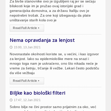
Za bivše stanovnike ovo je izgubljeni raj jer se sećaju
bliskosti koje im je pružao ovaj istorijski grad i
generacijska domovina, a za državu Italliju ovo je
nepotrebni trošak. Za one koji izbegavaju da plate
uništavanje starih kola ovo je
Read Full Article
▸
Nema opravdanja za lenjost
15:00, 13.Jan 2021
🕔
Novonastale okolnosti koriste se, u većini, i kao izgovor
za lenjost. Iako su epidemiološke mere na snazi i
mnogo toga nam je uskraćeno, ono što nikada neće je
vreme za šetnju, trčanje ili vežbe. Lekari često podstiču
da više vežbaju
Read Full Article
▸
Biljke kao biološki filteri
17:47, 12.Jan 2021
🕔
Sobno bilje ne čini prostor samo prijatnim za oko, već