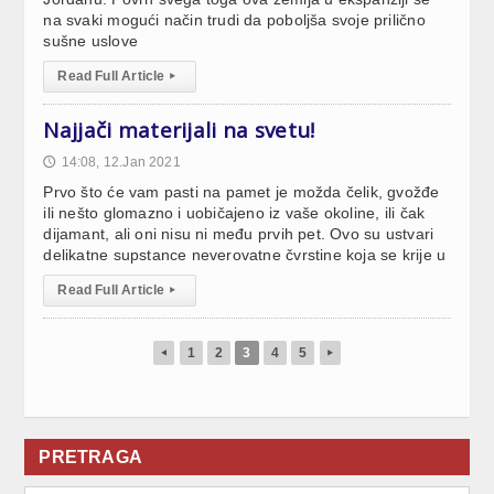
na svaki mogući način trudi da poboljša svoje prilično
sušne uslove
Read Full Article
▸
Najjači materijali na svetu!
14:08, 12.Jan 2021
🕔
Prvo što će vam pasti na pamet je možda čelik, gvožđe
ili nešto glomazno i uobičajeno iz vaše okoline, ili čak
dijamant, ali oni nisu ni među prvih pet. Ovo su ustvari
delikatne supstance neverovatne čvrstine koja se krije u
Read Full Article
▸
1
2
3
4
5
◂
▸
PRETRAGA