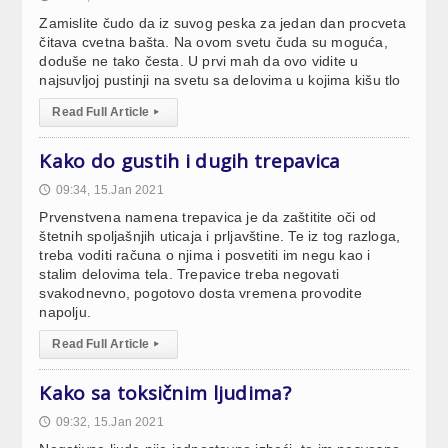
Zamislite čudo da iz suvog peska za jedan dan procveta
čitava cvetna bašta. Na ovom svetu čuda su moguća,
doduše ne tako česta. U prvi mah da ovo vidite u
najsuvljoj pustinji na svetu sa delovima u kojima kišu tlo
Read Full Article
▸
Kako do gustih i dugih trepavica
09:34, 15.Jan 2021
🕔
Prvenstvena namena trepavica je da zaštitite oči od
štetnih spoljašnjih uticaja i prljavštine. Te iz tog razloga,
treba voditi računa o njima i posvetiti im negu kao i
stalim delovima tela. Trepavice treba negovati
svakodnevno, pogotovo dosta vremena provodite
napolju.
Read Full Article
▸
Kako sa toksičnim ljudima?
09:32, 15.Jan 2021
🕔