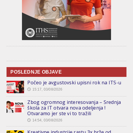
POSLEDNJE OBJAVE
Počeo je avgustovski upisni rok na ITS-u
15:17, 03/08/2026
🕔
Zbog ogromnog interesovanja – Srednja
škola za IT otvara nova odeljenja !
Otvaramo jer ste vi to tražili
14:54, 03/08/2026
🕔
Kreativne industrije rastu 3x brže od