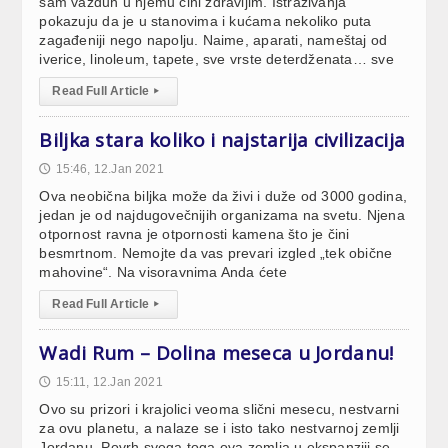
sam vazduh u njemu čini zdravijim. Istraživanja
pokazuju da je u stanovima i kućama nekoliko puta
zagađeniji nego napolju. Naime, aparati, nameštaj od
iverice, linoleum, tapete, sve vrste deterdženata… sve
Read Full Article
▸
Biljka stara koliko i najstarija civilizacija
15:46, 12.Jan 2021
🕔
Ova neobična biljka može da živi i duže od 3000 godina,
jedan je od najdugovečnijih organizama na svetu. Njena
otpornost ravna je otpornosti kamena što je čini
besmrtnom. Nemojte da vas prevari izgled „tek obične
mahovine“. Na visoravnima Anda ćete
Read Full Article
▸
Wadi Rum – Dolina meseca u Jordanu!
15:11, 12.Jan 2021
🕔
Ovo su prizori i krajolici veoma slični mesecu, nestvarni
za ovu planetu, a nalaze se i isto tako nestvarnoj zemlji
Jordanu. Povrh svega toga ova zemlja u ekspanziji se