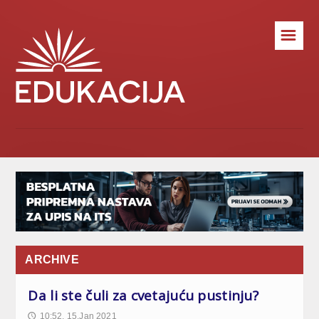
☰
ARCHIVE
Da li ste čuli za cvetajuću pustinju?
10:52, 15.Jan 2021
🕔