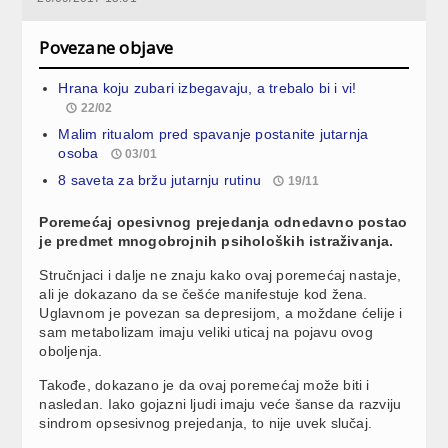
Povezane objave
Hrana koju zubari izbegavaju, a trebalo bi i vi!
22/02
Malim ritualom pred spavanje postanite jutarnja
osoba
03/01
8 saveta za bržu jutarnju rutinu
19/11
Poremećaj opesivnog prejedanja odnedavno postao
je predmet mnogobrojnih psiholoških istraživanja.
Stručnjaci i dalje ne znaju kako ovaj poremećaj nastaje,
ali je dokazano da se češće manifestuje kod žena.
Uglavnom je povezan sa depresijom, a moždane ćelije i
sam metabolizam imaju veliki uticaj na pojavu ovog
oboljenja.
Takođe, dokazano je da ovaj poremećaj može biti i
nasledan. Iako gojazni ljudi imaju veće šanse da razviju
sindrom opsesivnog prejedanja, to nije uvek slučaj.