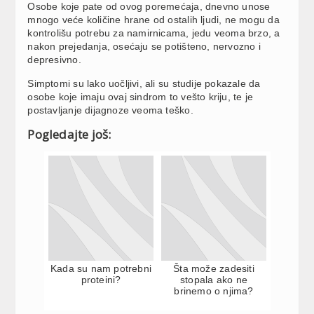
Osobe koje pate od ovog poremećaja, dnevno unose
mnogo veće količine hrane od ostalih ljudi, ne mogu da
kontrolišu potrebu za namirnicama, jedu veoma brzo, a
nakon prejedanja, osećaju se potišteno, nervozno i
depresivno.
Simptomi su lako uočljivi, ali su studije pokazale da
osobe koje imaju ovaj sindrom to vešto kriju, te je
postavljanje dijagnoze veoma teško.
Pogledajte još:
Kada su nam potrebni
Šta može zadesiti
proteini?
stopala ako ne
brinemo o njima?