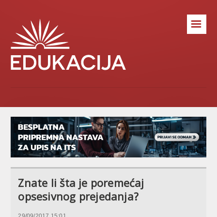
☰
Znate li šta je poremećaj
opsesivnog prejedanja?
29/09/2017 15:01