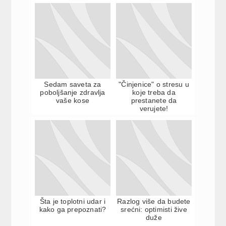
Sedam saveta za
"Činjenice" o stresu u
poboljšanje zdravlja
koje treba da
vaše kose
prestanete da
verujete!
Šta je toplotni udar i
Razlog više da budete
kako ga prepoznati?
srećni: optimisti žive
duže