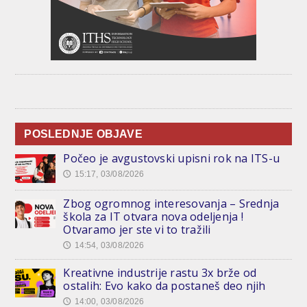
POSLEDNJE OBJAVE
Počeo je avgustovski upisni rok na ITS-u
15:17, 03/08/2026
🕔
Zbog ogromnog interesovanja – Srednja
škola za IT otvara nova odeljenja !
Otvaramo jer ste vi to tražili
14:54, 03/08/2026
🕔
Kreativne industrije rastu 3x brže od
ostalih: Evo kako da postaneš deo njih
14:00, 03/08/2026
🕔