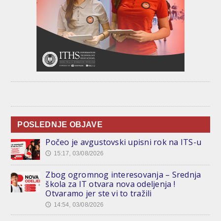
POSLEDNJE OBJAVE
Počeo je avgustovski upisni rok na ITS-u
15:17, 03/08/2026
🕔
Zbog ogromnog interesovanja – Srednja
škola za IT otvara nova odeljenja !
Otvaramo jer ste vi to tražili
14:54, 03/08/2026
🕔