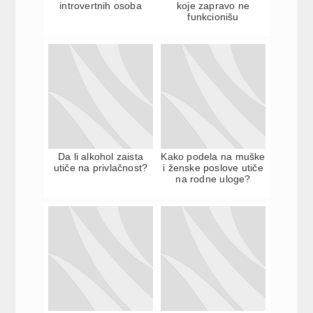
introvertnih osoba
koje zapravo ne
funkcionišu
Da li alkohol zaista
Kako podela na muške
utiče na privlačnost?
i ženske poslove utiče
na rodne uloge?