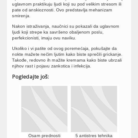
uglavnom praktikuju ljudi koji su pod velikim stresom ili
pate od anskioznosti. Ovo predstavlja mehanizam
smirenja.
Nakon istraživanja, naučnici su pokazali da uglavnom
ljudi koji strepe ka savršeno obaljenom poslu,
perfekcionisti, imaju ovu naviku.
Ukoliko i vi patite od ovog poremećaja, pokušajte da
nokte mažete nečim ljutim kako biste sprečili grickanje.
Takođe, redovno ih mažite kremama kako biste ubrzali
njihov rast i pojavu zankotica i infekcija.
Pogledajte još:
Osam prednosti
5 antistres tehnika