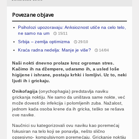
Povezane objave
Psiholozi upozoravaju: Anksioznost utiče na celo telo,
ne samo na um
15/11
Srbija – zemlja optimizma
29/10
Kraća radna nedelja: Manje je više?
14/04
Naši nokti dnevno prolaze kroz ogroman stres.
Kačimo ih na džempere, udaramo ih, a usled loše
higijene i ishrane, postaju krhki i lomljivi. Uz to, neki
ljudi ih i grickaju.
Onikofagija
(onychophagia) predstavlja naviku
grickanja noktiju. Ne samo da uništava same nokte, već
može dovesti do infekcija i polomljenih zuba. Nažalost,
jednom kada osoba krene da ih gricka, teško se rešava
ove navike.
Naučnici su kategorizovali ovu naviku kao poremećaj
fokusiran na telo koji se ponavlja, nešto slično
opsesivno- kompulsivnom poremećaju. Grickanje noktiju