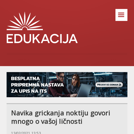
☰
Navika grickanja noktiju govori
mnogo o vašoj ličnosti
13/02/2021 13:53