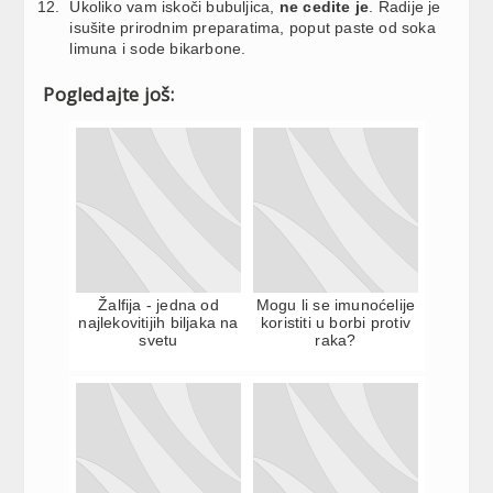
Ukoliko vam iskoči bubuljica,
ne cedite je
. Radije je
isušite prirodnim preparatima, poput paste od soka
limuna i sode bikarbone.
Pogledajte još:
Žalfija - jedna od
Mogu li se imunoćelije
najlekovitijih biljaka na
koristiti u borbi protiv
svetu
raka?