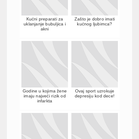
Kućni preparati za
Zašto je dobro imati
uklanjanje bubuljica i
kućnog ljubimca?
akni
Godine u kojima žene
Ovaj sport uzrokuje
imaju najveći rizik od
depresiju kod dece!
infarkta