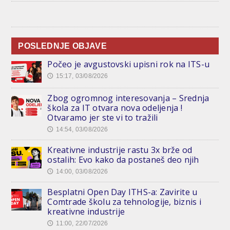
POSLEDNJE OBJAVE
Počeo je avgustovski upisni rok na ITS-u
15:17, 03/08/2026
🕔
Zbog ogromnog interesovanja – Srednja
škola za IT otvara nova odeljenja !
Otvaramo jer ste vi to tražili
14:54, 03/08/2026
🕔
Kreativne industrije rastu 3x brže od
ostalih: Evo kako da postaneš deo njih
14:00, 03/08/2026
🕔
Besplatni Open Day ITHS-a: Zavirite u
Comtrade školu za tehnologije, biznis i
kreativne industrije
11:00, 22/07/2026
🕔