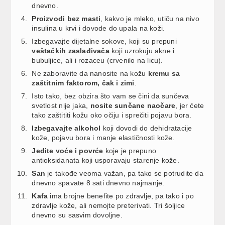
dnevno.
Proizvodi bez masti
, kakvo je mleko, utiču na nivo
insulina u krvi i dovode do upala na koži.
Izbegavajte dijetalne sokove, koji su prepuni
veštačkih zaslađivača
koji uzrokuju akne i
bubuljice, ali i rozaceu (crvenilo na licu).
Ne zaboravite da nanosite na kožu
kremu sa
zaštitnim faktorom, čak i zimi
.
Isto tako, bez obzira što vam se čini da sunčeva
svetlost nije jaka,
nosite sunčane naočare
, jer ćete
tako zaštititi kožu oko očiju i sprečiti pojavu bora.
Izbegavajte alkohol
koji dovodi do dehidratacije
kože, pojavu bora i manje elastičnosti kože.
Jedite voće i povrće
koje je prepuno
antioksidanata koji usporavaju starenje kože.
San
je takođe veoma važan, pa tako se potrudite da
dnevno spavate 8 sati dnevno najmanje.
Kafa
ima brojne benefite po zdravlje, pa tako i po
zdravlje kože, ali nemojte preterivati. Tri šoljice
dnevno su sasvim dovoljne.