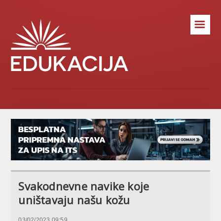
☰
Svakodnevne navike koje
uništavaju našu kožu
03/02/2023 09:59