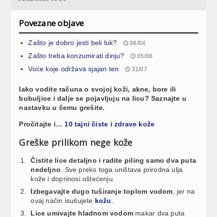
Povezane objave
Zašto je dobro jesti beli luk?
06/04
Zašto treba konzumirati dinju?
05/06
Voće koje održava sjajan ten
31/07
Iako vodite računa o svojoj koži, akne, bore ili
bubuljice i dalje se pojavljuju na licu? Saznajte u
nastavku u čemu grešite.
Pročitajte i…
10 tajni čiste i zdrave kože
Greške prilikom nege kože
Čistite lice detaljno i radite piling samo dva puta
nedeljno
. Sve preko toga uništava prirodna ulja
kože i doprinosi oštećenju.
Izbegavajte dugo tuširanje toplom vodom
, jer na
ovaj način isušujete
kožu
.
Lice umivajte hladnom vodom
makar dva puta