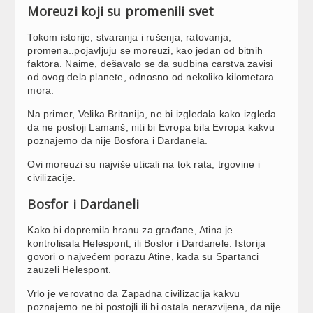
Moreuzi koji su promenili svet
Tokom istorije, stvaranja i rušenja, ratovanja,
promena..pojavljuju se moreuzi, kao jedan od bitnih
faktora. Naime, dešavalo se da sudbina carstva zavisi
od ovog dela planete, odnosno od nekoliko kilometara
mora.
Na primer, Velika Britanija, ne bi izgledala kako izgleda
da ne postoji Lamanš, niti bi Evropa bila Evropa kakvu
poznajemo da nije Bosfora i Dardanela.
Ovi moreuzi su najviše uticali na tok rata, trgovine i
civilizacije.
Bosfor i Dardaneli
Kako bi dopremila hranu za građane, Atina je
kontrolisala Helespont, ili Bosfor i Dardanele. Istorija
govori o najvećem porazu Atine, kada su Spartanci
zauzeli Helespont.
Vrlo je verovatno da Zapadna civilizacija kakvu
poznajemo ne bi postojli ili bi ostala nerazvijena, da nije