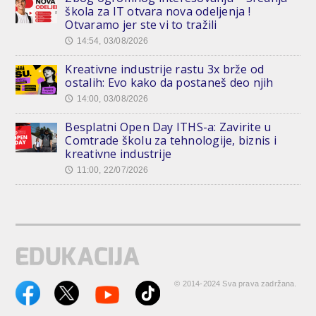
škola za IT otvara nova odeljenja !
Otvaramo jer ste vi to tražili
14:54, 03/08/2026
🕔
Kreativne industrije rastu 3x brže od
ostalih: Evo kako da postaneš deo njih
14:00, 03/08/2026
🕔
Besplatni Open Day ITHS-a: Zavirite u
Comtrade školu za tehnologije, biznis i
kreativne industrije
11:00, 22/07/2026
🕔
© 2014-2024 Sva prava zadržana.