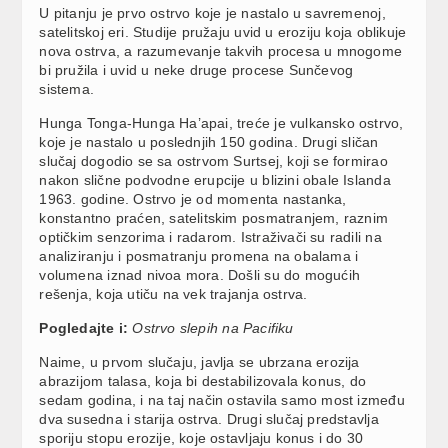
U pitanju je prvo ostrvo koje je nastalo u savremenoj,
satelitskoj eri. Studije pružaju uvid u eroziju koja oblikuje
nova ostrva, a razumevanje takvih procesa u mnogome
bi pružila i uvid u neke druge procese Sunčevog
sistema.
Hunga Tonga-Hunga Ha’apai, treće je vulkansko ostrvo,
koje je nastalo u poslednjih 150 godina. Drugi sličan
slučaj dogodio se sa ostrvom Surtsej, koji se formirao
nakon slične podvodne erupcije u blizini obale Islanda
1963. godine. Ostrvo je od momenta nastanka,
konstantno praćen, satelitskim posmatranjem, raznim
optičkim senzorima i radarom. Istraživači su radili na
analiziranju i posmatranju promena na obalama i
volumena iznad nivoa mora. Došli su do mogućih
rešenja, koja utiču na vek trajanja ostrva.
Pogledajte i:
Ostrvo slepih na Pacifiku
Naime, u prvom slučaju, javlja se ubrzana erozija
abrazijom talasa, koja bi destabilizovala konus, do
sedam godina, i na taj način ostavila samo most između
dva susedna i starija ostrva. Drugi slučaj predstavlja
sporiju stopu erozije, koje ostavljaju konus i do 30