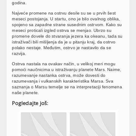
godina.
Najveće promene na ostrvu desile su se u prvih šest
meseci postojanja. U startu, ono je bilo ovalnog oblika,
spojeno sa zapadne strane susednim ostrvom. Kako su
meseci proticali izgled ostrva se menjao. Ubrzo su
promene dovele do stvaranja jezera ka okeanu, tada su
istraživači bili mišljenja da je u pitanju kraj, da ostrvo
polako nestaje. Međutim, ostrvo je nastavilo da se
razvija.
Ostrva nastala na ovakav način, u velikoj meri mogu
pomoći naučnicima u istraživanju planete Mars. Naime,
razumevanje nastanka ostrva, može dovesti do
razumevanja i vulkanskih karakteristika Marsa. Sva
saznanja o Marsu temelje se na interpretaciji fenomena
naše planete.
Pogledajte još: