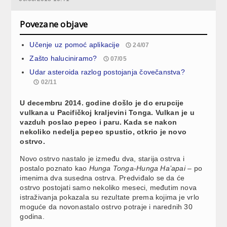
Povezane objave
Učenje uz pomoć aplikacije
24/07
Zašto haluciniramo?
07/05
Udar asteroida razlog postojanja čovečanstva?
02/11
U decembru 2014. godine došlo je do erupcije
vulkana u Pacifičkoj kraljevini Tonga. Vulkan je u
vazduh poslao pepeo i paru. Kada se nakon
nekoliko nedelja pepeo spustio, otkrio je novo
ostrvo.
Novo ostrvo nastalo je između dva, starija ostrva i
postalo poznato kao
Hunga Tonga-Hunga Ha’apai –
po
imenima dva susedna ostrva. Predviđalo se da će
ostrvo postojati samo nekoliko meseci, međutim nova
istraživanja pokazala su rezultate prema kojima je vrlo
moguće da novonastalo ostrvo potraje i narednih 30
godina.