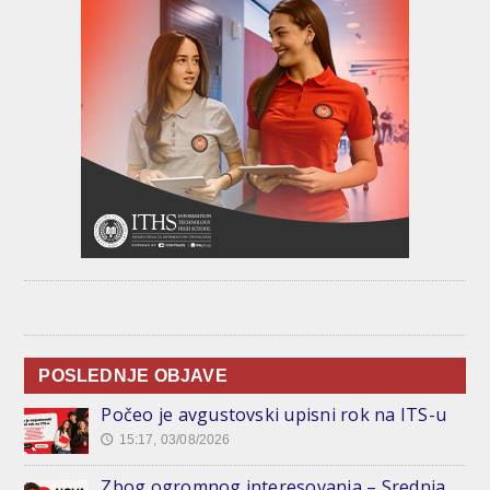
POSLEDNJE OBJAVE
Počeo je avgustovski upisni rok na ITS-u
15:17, 03/08/2026
🕔
Zbog ogromnog interesovanja – Srednja