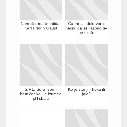
Nemački matematičar
Čudni, ali delotvorni
Karl Fridrih Gaust
načini da se razbudite-
bez kafe
S.P.L. Sorensen -
Ko je stariji - koka ili
hemičar koji je izumeo
jaje?
pH skalu