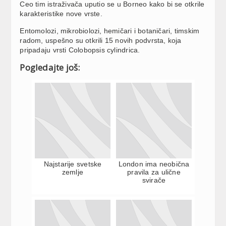
Ceo tim istraživača uputio se u Borneo kako bi se otkrile
karakteristike nove vrste.
Entomolozi, mikrobiolozi, hemičari i botaničari, timskim
radom, uspešno su otkrili 15 novih podvrsta, koja
pripadaju vrsti Colobopsis cylindrica.
Pogledajte još:
Najstarije svetske
London ima neobična
zemlje
pravila za ulične
svirače