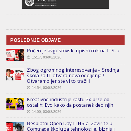
POSLEDNJE OBJAVE
Počeo je avgustovski upisni rok na ITS-u
15:17, 03/08/2026
🕔
Zbog ogromnog interesovanja – Srednja
škola za IT otvara nova odeljenja !
Otvaramo jer ste vi to tražili
14:54, 03/08/2026
🕔
Kreativne industrije rastu 3x brže od
ostalih: Evo kako da postaneš deo njih
14:00, 03/08/2026
🕔
Besplatni Open Day ITHS-a: Zavirite u
Comtrade školu za tehnologije, biznis i