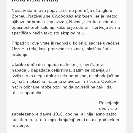
Nova vrsta mrava pojavila se na području džungle u
Borneu. Nazivaju se
Colobopsis exploden,
jer je metod
njihove odbrane eksplozivan, Naime, ukoliko osete da
opasnost preti koloniji, kako bi je odbranili, žrtvuju se na
specifičan način tako što eksplodiraju.
Pripadnici ove vrste ili radnici u koloniji, sadrže uvećane
žlezde u telu, koje proizvode sluzavu, toksičnu žutu
materiju.
Ukoliko dođe do napada na koloniju, ovi članovi
napadaju napadača čeljustima, zatim se obavijaju i
izvijaju oko njega dok im telo ne pukne, oslobađajući na
taj način toksičnu materiju iz uvećanih žlezda. Ovakav
način odbrane može ozbiljno da povredi pa čak i da
ubije napadača.
Postojanje
ove vrste
zabeleženo je davne 1916. godine, ali nije jasno zašto
su informacije o “eksplodirajućoj” vrsti ostale pod velom
misterije.