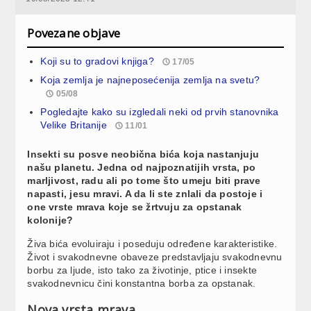
Povezane objave
Koji su to gradovi knjiga?
17/05
Koja zemlja je najneposećenija zemlja na svetu?
05/08
Pogledajte kako su izgledali neki od prvih stanovnika
Velike Britanije
11/01
Insekti su posve neobična bića koja nastanjuju
našu planetu. Jedna od najpoznatijih vrsta, po
marljivost, radu ali po tome što umeju biti prave
napasti, jesu mravi. A da li ste znlali da postoje i
one vrste mrava koje se žrtvuju za opstanak
kolonije?
Živa bića evoluiraju i poseduju određene karakteristike.
Život i svakodnevne obaveze predstavljaju svakodnevnu
borbu za ljude, isto tako za životinje, ptice i insekte
svakodnevnicu čini konstantna borba za opstanak.
Nova vrsta mrava