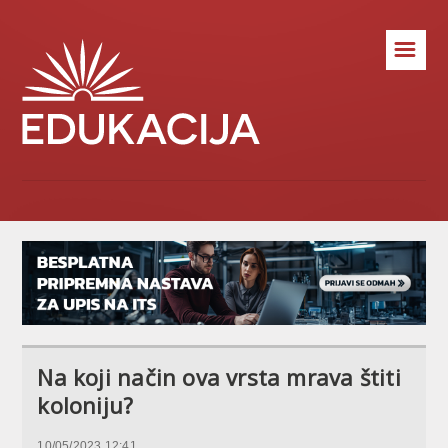
☰
Na koji način ova vrsta mrava štiti
koloniju?
10/05/2023 12:41