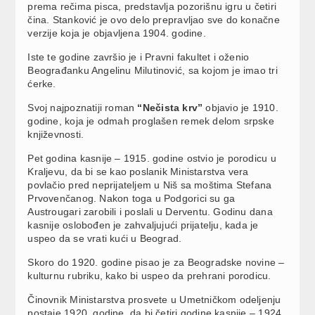
prema rečima pisca, predstavlja pozorišnu igru u četiri
čina. Stanković je ovo delo prepravljao sve do konačne
verzije koja je objavljena 1904. godine.
Iste te godine završio je i Pravni fakultet i oženio
Beograđanku Angelinu Milutinović, sa kojom je imao tri
ćerke.
Svoj najpoznatiji roman
“Nečista krv”
objavio je 1910.
godine, koja je odmah proglašen remek delom srpske
književnosti.
Pet godina kasnije – 1915. godine ostvio je porodicu u
Kraljevu, da bi se kao poslanik Ministarstva vera
povlačio pred neprijateljem u Niš sa moštima Stefana
Prvovenčanog. Nakon toga u Podgorici su ga
Austrougari zarobili i poslali u Derventu. Godinu dana
kasnije oslobođen je zahvaljujući prijatelju, kada je
uspeo da se vrati kući u Beograd.
Skoro do 1920. godine pisao je za Beogradske novine –
kulturnu rubriku, kako bi uspeo da prehrani porodicu.
Činovnik Ministarstva prosvete u Umetničkom odeljenju
postaje 1920. godine, da bi četiri godine kasnije – 1924.