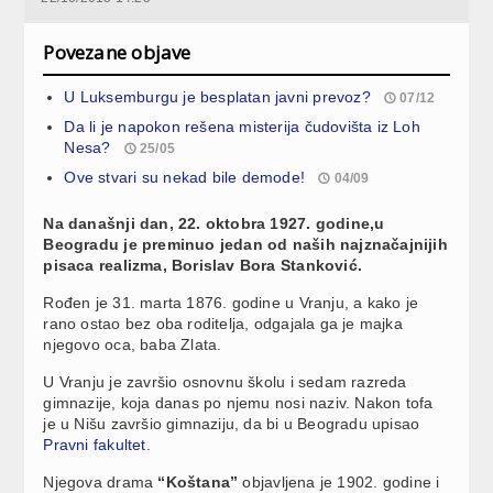
Povezane objave
U Luksemburgu je besplatan javni prevoz?
07/12
Da li je napokon rešena misterija čudovišta iz Loh
Nesa?
25/05
Ove stvari su nekad bile demode!
04/09
Na današnji dan, 22. oktobra 1927. godine,u
Beogradu je preminuo jedan od naših najznačajnijih
pisaca realizma, Borislav Bora Stanković.
Rođen je 31. marta 1876. godine u Vranju, a kako je
rano ostao bez oba roditelja, odgajala ga je majka
njegovo oca, baba Zlata.
U Vranju je završio osnovnu školu i sedam razreda
gimnazije, koja danas po njemu nosi naziv. Nakon tofa
je u Nišu završio gimnaziju, da bi u Beogradu upisao
Pravni fakultet
.
Njegova drama
“Koštana”
objavljena je 1902. godine i