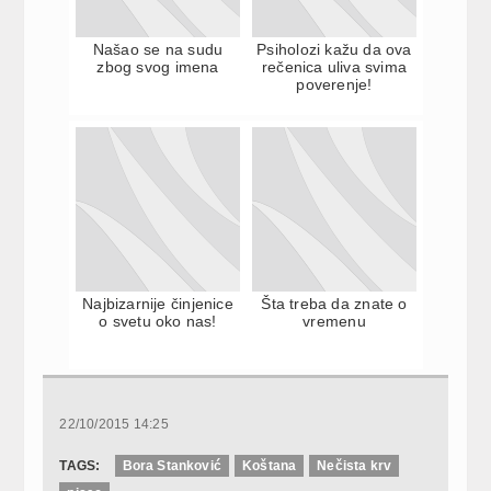
Našao se na sudu
Psiholozi kažu da ova
zbog svog imena
rečenica uliva svima
poverenje!
Najbizarnije činjenice
Šta treba da znate o
o svetu oko nas!
vremenu
22/10/2015 14:25
TAGS:
Bora Stanković
Koštana
Nečista krv