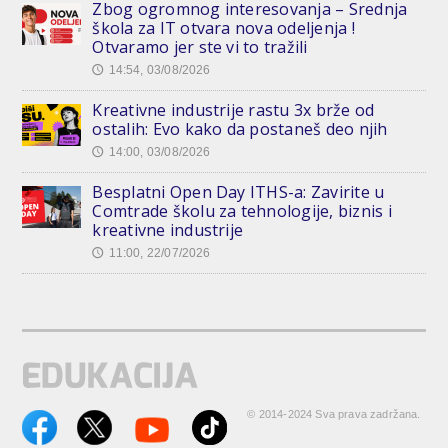
Zbog ogromnog interesovanja – Srednja
škola za IT otvara nova odeljenja !
Otvaramo jer ste vi to tražili
14:54, 03/08/2026
🕔
Kreativne industrije rastu 3x brže od
ostalih: Evo kako da postaneš deo njih
14:00, 03/08/2026
🕔
Besplatni Open Day ITHS-a: Zavirite u
Comtrade školu za tehnologije, biznis i
kreativne industrije
11:00, 22/07/2026
🕔
© 2014-2024 Sva prava zadržana.