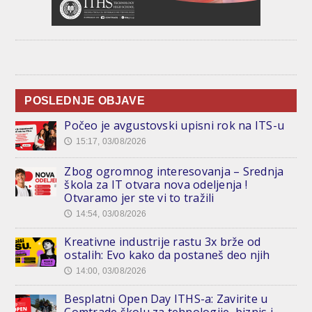
POSLEDNJE OBJAVE
Počeo je avgustovski upisni rok na ITS-u
15:17, 03/08/2026
🕔
Zbog ogromnog interesovanja – Srednja
škola za IT otvara nova odeljenja !
Otvaramo jer ste vi to tražili
14:54, 03/08/2026
🕔
Kreativne industrije rastu 3x brže od
ostalih: Evo kako da postaneš deo njih
14:00, 03/08/2026
🕔
Besplatni Open Day ITHS-a: Zavirite u
Comtrade školu za tehnologije, biznis i