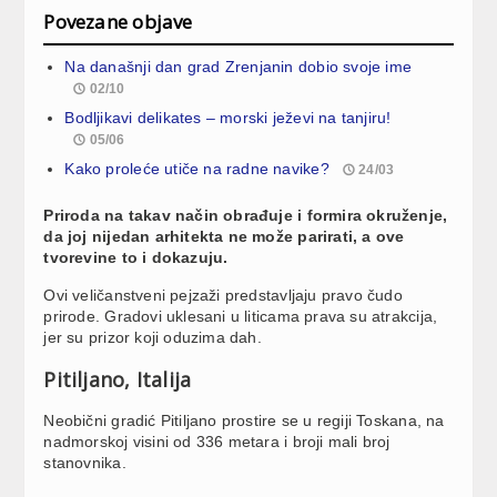
Povezane objave
Na današnji dan grad Zrenjanin dobio svoje ime
02/10
Bodljikavi delikates – morski ježevi na tanjiru!
05/06
Kako proleće utiče na radne navike?
24/03
Priroda na takav način obrađuje i formira okruženje,
da joj nijedan arhitekta ne može parirati, a ove
tvorevine to i dokazuju.
Ovi veličanstveni pejzaži predstavljaju pravo čudo
prirode. Gradovi uklesani u liticama prava su atrakcija,
jer su prizor koji oduzima dah.
Pitiljano, Italija
Neobični gradić Pitiljano prostire se u regiji Toskana, na
nadmorskoj visini od 336 metara i broji mali broj
stanovnika.