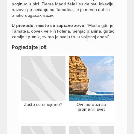
poginuo u bici. Pleme Maori želeli su da ovu lokaciju
nazovu po sećanju na Tamatea, te je mesto dobilo
onako dugačak naziv.
U prevodu, mesto se zapravo zove
: “Mesto gde je
Tamatea, čovek velikih kolena, penjač planina, gutač
zemlje i putnik, svirao je svoju frulu voljenoj osobi”.
Pogledajte još:
Zašto se smejemo?
Ovi moreuzi su
promenili svet