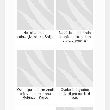
Neobičan ritual
Naučnici otkrili kada
sahranjivanja na Baliju
su tačno bila “dobra
stara vremena”
Ovo sigurno niste znali
Ovako je izgledao
o čuvenom romanu
najveći praistorijski
Robinzon Kruso
pas