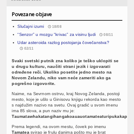
Povezane objave
Slučajni izumi
18/08
“Senzor” u mozgu “krivac” za visinu ljudi
08/11
Udar asteroida razlog postojanja čovečanstva?
02/11
Svaki svetski putnik zna koliko je teško uklopiti se
u drugu kulturu, naučiti strani jezik i izgovarati
određene reči. Ukoliko posetite jedno mesto na
Novom Zelandu, niko vam neće zameriti ako ga
pogrešno izgovorite.
Naime, na Sevrnom ostrvu, kraj Novog Zelanda, postoji
mesto, koje je ušlo u Ginisovu knjigu rekorda kao mesto
s najdužim nazivo na svetu. Ovaj gradić u svom imenu
ima 85 slova, a pun naziv mu je:
Taumatawhakatangihangakoauauotamateaturipukakapik
Prema legendi, na ovom mestu, čovek po imenu
Tamatea
svirao je frulu danima pošto mu je brat