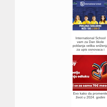
International School
vam za Dan škole
poklanja velika sniženj
za upis osnovaca i
srednjoškolaca
Evo kako da promenit
život u 2024. godini