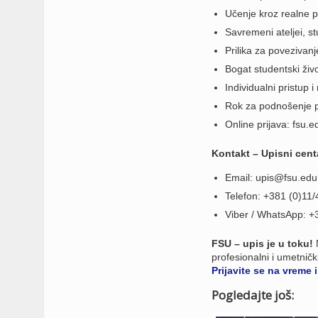
Učenje kroz realne p
Savremeni ateljei, st
Prilika za povezivan
Bogat studentski živ
Individualni pristup
Rok za podnošenje p
Online prijava: fsu.e
Kontakt – Upisni cent
Email:
upis@fsu.edu
Telefon: +381 (0)11
Viber / WhatsApp: +
FSU – upis je u toku!
N
profesionalni i umetnički
Prijavite se na vreme
Pogledajte još: