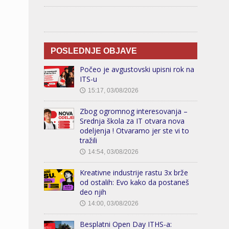
POSLEDNJE OBJAVE
Počeo je avgustovski upisni rok na
ITS-u
15:17, 03/08/2026
🕔
Zbog ogromnog interesovanja –
Srednja škola za IT otvara nova
odeljenja ! Otvaramo jer ste vi to
tražili
14:54, 03/08/2026
🕔
Kreativne industrije rastu 3x brže
od ostalih: Evo kako da postaneš
deo njih
14:00, 03/08/2026
🕔
Besplatni Open Day ITHS-a: