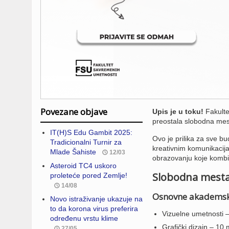
Povezane objave
Upis je u toku!
Fakulte
preostala slobodna mes
IT(H)S Edu Gambit 2025:
Ovo je prilika za sve bu
Tradicionalni Turnir za
kreativnim komunikacija
Mlade Šahiste
12/03
obrazovanju koje kombin
Asteroid TC4 uskoro
Slobodna mest
proleteće pored Zemlje!
14/08
Osnovne akademske
Novo istraživanje ukazuje na
to da korona virus preferira
Vizuelne umetnosti 
određenu vrstu klime
Grafički dizajn – 10
27/05