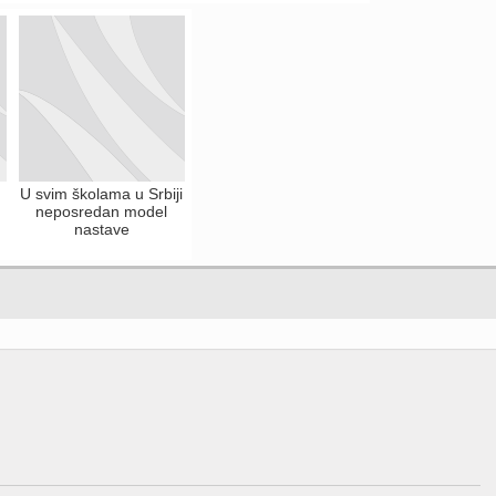
U svim školama u Srbiji
neposredan model
nastave