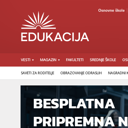
Osnovne škole
VESTI
MAGAZIN
FAKULTETI
SREDNJE ŠKOLE
OS
SAVETI ZA RODITELJE
OBRAZOVANJE ODRASLIH
NAGRADNI 