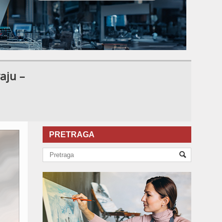
aju –
PRETRAGA