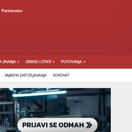
Partnerstvo
A ZNANJA
IZREKE I CITATI
PUTOVANJA
SAJMOVI ZAPOŠLJAVANJA
KONTAKT