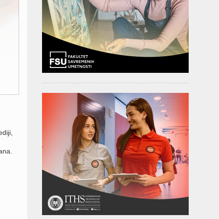
diji,
ana.