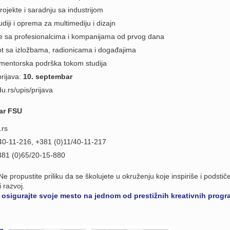
rojekte i saradnju sa industrijom
udiji i oprema za multimediju i dizajn
je sa profesionalcima i kompanijama od prvog dana
ot sa izložbama, radionicama i događajima
 i mentorska podrška tokom studija
rijava:
10. septembar
du.rs/upis/prijava
ar FSU
.rs
/40-11-216, +381 (0)11/40-11-217
381 (0)65/20-15-880
e propustite priliku da se školujete u okruženju koje inspiriše i podstič
 razvoj.
 i osigurajte svoje mesto na jednom od prestižnih kreativnih progr