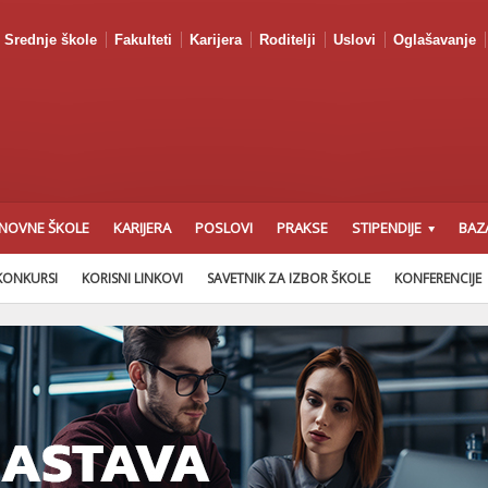
Srednje škole
Fakulteti
Karijera
Roditelji
Uslovi
Oglašavanje
NOVNE ŠKOLE
KARIJERA
POSLOVI
PRAKSE
STIPENDIJE
BAZ
KONKURSI
KORISNI LINKOVI
SAVETNIK ZA IZBOR ŠKOLE
KONFERENCIJE