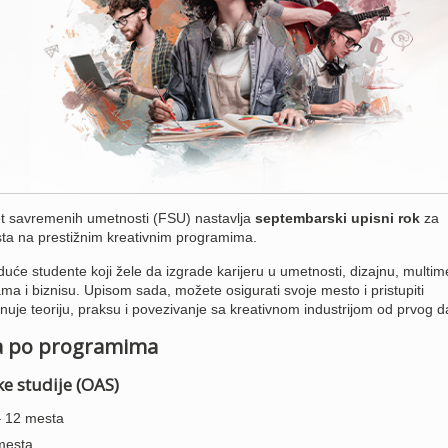
t savremenih umetnosti (FSU) nastavlja
septembarski upisni rok
za
ta na prestižnim kreativnim programima.
duće studente koji žele da izgrade karijeru u umetnosti, dizajnu, multime
ma i biznisu. Upisom sada, možete osigurati svoje mesto i pristupiti
uje teoriju, praksu i povezivanje sa kreativnom industrijom od prvog d
a po programima
 studije (OAS)
– 12 mesta
 mesta