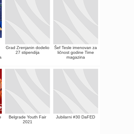
Grad Zrenjanin dodelio
Šef Tesle imenovan za
27 stipendija
ličnost godine Time
a
magazina
e
Belgrade Youth Fair
Jubilarni #30 DaFED
2021